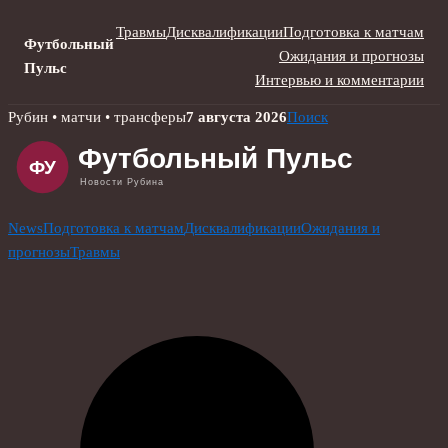
Травмы
Дисквалификации
Подготовка к матчам
Футбольный
Ожидания и прогнозы
Пульс
Интервью и комментарии
Skip
Рубин • матчи • трансферы
7 августа 2026
Поиск
to
content
News
Подготовка к матчам
Дисквалификации
Ожидания и
прогнозы
Травмы