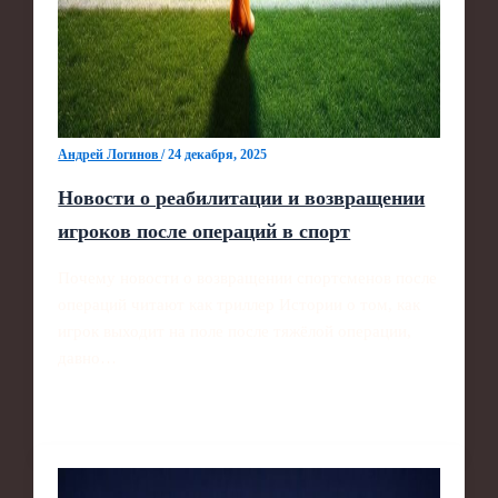
Андрей Логинов
/
24 декабря, 2025
Новости о реабилитации и возвращении
игроков после операций в спорт
Почему новости о возвращении спортсменов после
операций читают как триллер Истории о том, как
игрок выходит на поле после тяжёлой операции,
давно…