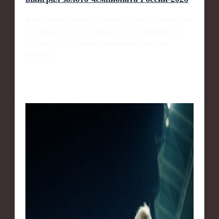
Фото. Юный гимнаст Арсений Духно не верил, что
это реально: он взял главное золото чемпионата
России‑2026 В Калуге развернулась одна из
главных…