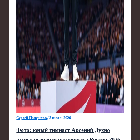
Сергей Панфилов
/
3 июля, 2026
Фото: юный гимнаст Арсений Духно
выиграл золото чемпионата России‑2026