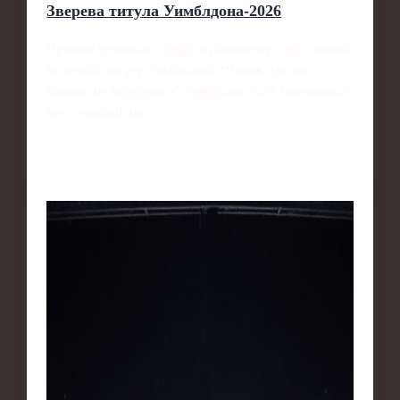
Зверева титула Уимблдона‑2026
Лучший теннисист мира остановил русского немца
на пути к титулу Уимблдона: "Янник, ты мне
больше не нравишься" Уимблдон‑2026 завершился
без сенсаций, но…