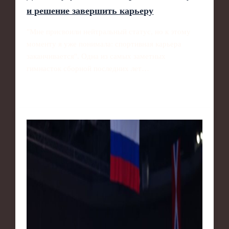
и решение завершить карьеру
"Мне присвоили нейтральный статус, но к этому
моменту я уже понимала: спортивная карьера
заканчивается". Одна из самых заметных
гимнасток сборной последних лет…