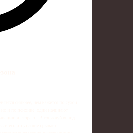
езона
няется сильнее, чем кажется по сухой
 но и по психике: одни начинают
тивацию и сгорают. В топ‑клубах под
, и его отсутствие срывает