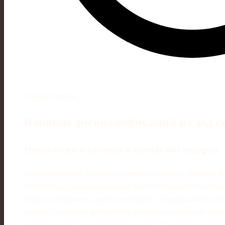
5 минут чтения
Влияние дисквалификаций на ход с
Психология и тактика в матчах без лидеров
Когда вынимают из состава ключевого игрока, команда ме
статистике. Дисквалификации бьют не только по тактике,
играть осторожнее, другие, наоборот, «перегружают» мо
каждого звёздного футболиста заточены привычные схемы