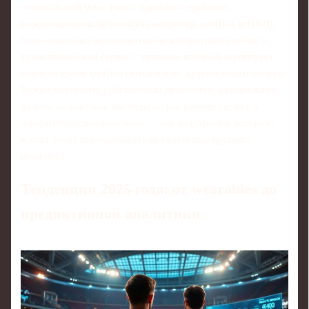
оптимальный микс такой: один-два серьёзных
международных источника (например, по НБА и НХЛ),
пара локальных журналистов по конкретным клубам и
технологический сервис с пушами, который агрегирует
новости травм футбол сегодня и по другим видам спорта.
Важно выстроить собственный приоритет: официальные
данные — как база, инсайды — как ранний сигнал, а
алгоритмические прогнозы — как надстройка, которую
всегда стоит перепроверять вручную при крупных
решениях.
Тенденции 2025 года: от wearables до
предиктивной аналитики