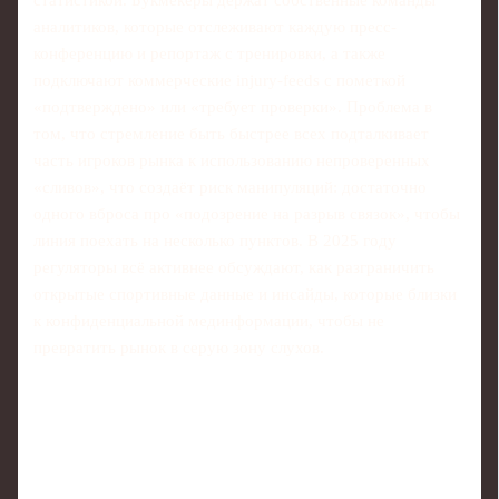
аналитиков, которые отслеживают каждую пресс-
конференцию и репортаж с тренировки, а также
подключают коммерческие injury-feeds с пометкой
«подтверждено» или «требует проверки». Проблема в
том, что стремление быть быстрее всех подталкивает
часть игроков рынка к использованию непроверенных
«сливов», что создаёт риск манипуляций: достаточно
одного вброса про «подозрение на разрыв связок», чтобы
линия поехать на несколько пунктов. В 2025 году
регуляторы всё активнее обсуждают, как разграничить
открытые спортивные данные и инсайды, которые близки
к конфиденциальной мединформации, чтобы не
превратить рынок в серую зону слухов.