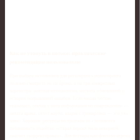
Как не утонуть в потоке: практические
рекомендации пользователю
При выборе источников для регулярного мониторинга
полезно смотреть не на бренд, а на три конкретных
параметра: внятная методология, частота обновлений и
история исправлений ошибок. Если медиа честно
указывает, откуда у него информация по повреждению —
цитата врача, отчёт клуба, кадры с тренировки — это уже
плюс. Хорошие ресурсы по травмам не стесняются
публиковать апдейты: «старая версия была неверной,
диагноз скорректирован». Для беттора или фэнтези-игрока