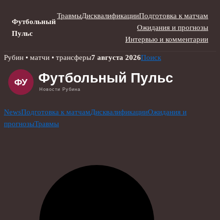
Травмы
Дисквалификации
Подготовка к матчам
Футбольный
Ожидания и прогнозы
Пульс
Интервью и комментарии
Skip
Рубин • матчи • трансферы
7 августа 2026
Поиск
to
content
News
Подготовка к матчам
Дисквалификации
Ожидания и
прогнозы
Травмы