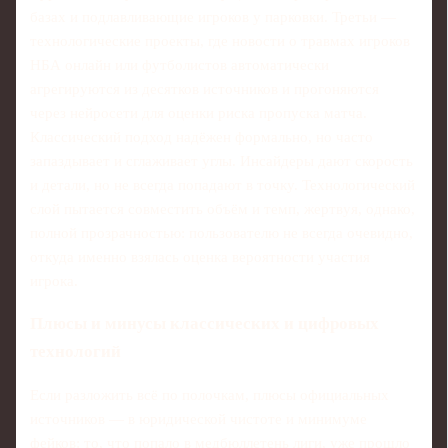
базах и подлавливающие игроков у парковки. Третьи —
технологические проекты, где новости о травмах игроков
НБА онлайн или футболистов автоматически
агрегируются из десятков источников и прогоняются
через нейросети для оценки риска пропуска матча.
Классический подход надёжен формально, но часто
запаздывает и сглаживает углы. Инсайдеры дают скорость
и детали, но не всегда попадают в точку. Технологический
слой пытается совместить объём и темп, жертвуя, однако,
полной прозрачностью: пользователю не всегда очевидно,
откуда именно взялась оценка вероятности участия
игрока.
Плюсы и минусы классических и цифровых
технологий
Если разложить всё по полочкам, плюсы официальных
источников — в юридической чистоте и минимуме
фейков: то, что попало в медбюллетень лиги, уже прошло