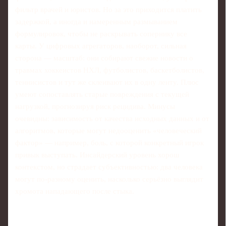
фильтр врачей и юристов. Но за это приходится платить
задержкой, а иногда и намеренным размыванием
формулировок, чтобы не раскрывать сопернику все
карты. У цифровых агрегаторов, наоборот, сильная
сторона — масштаб: они собирают свежие новости о
травмах хоккеистов НХЛ, футболистов, баскетболистов,
теннисистов и тут же склеивают их в одну ленту. Плюс
умеют сопоставлять старые повреждения с текущей
нагрузкой, прогнозируя риск рецидива. Минусы
очевидны: зависимость от качества исходных данных и от
алгоритмов, которые могут недооценить «человеческий
фактор» — например, боль, с которой конкретный игрок
привык выступать. Инсайдерский уровень хорош
контекстом, но страдает субъективностью: два человека
могут по-разному оценить, насколько серьёзно выглядит
хромота нападающего после стыка.