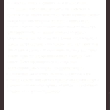
обновлений между «официозом» и независимыми
источниками. Официальные сайты лиг и клубов по-
прежнему публикуют бюллетени травм в фиксированные
слоты: утром по местному времени и иногда перед
стартом матчей. Зато независимые медиа и инсайдеры
фокусируются на последних новостях о травмах
спортсменов лайв: кто сошёл с разминки, кто попросил
замену на тренировке, у кого видно тейп на голеностопе.
Для ставок и фэнтези это критично, поэтому аудитория
уходит туда, где информация меняется каждые 5–10
минут. В итоге формируется своеобразная
«двухскоростная» система: для широкого круга
болельщиков достаточно дневного дайджеста, а вот
беттинг-сегмент и профессиональные аналитики живут в
режиме нон-стоп мониторинга, используя приложения с
пушами и ботов в мессенджерах.