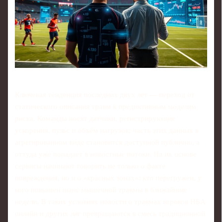
Ключевая тенденция последних двух лет — переход от
статического описания травм к предиктивным моделям
риска. Команды носят датчики, регистрирующие
ускорения, пульс и объём нагрузок; часть этих данных в
агрегированном виде становится доступной публично, а
оттуда уже попадает в новостные потоки. На их основе
сервисы начинают говорить не только о факте
повреждения, но и о «красных зонах»: кто перегружен, у
кого повышен шанс мышечной травмы в ближайшие
недели. В таких условиях новости о травмах игроков НБА
онлайн и других лиг превращаются в смесь традиционной