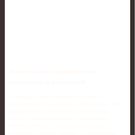
Классические медиа против
инсайдеров и нейросетей
По подходам к сборам данных сейчас условно
выделяются три лагеря. Первые — традиционные СМИ и
официальные ресурсы, которые завязаны на пресс-
релизах, медицинских бюллетенях и обязательных
брифингах. Вторые — инсайдеры и локальные
журналисты, буквально «живущие» на тренировочных