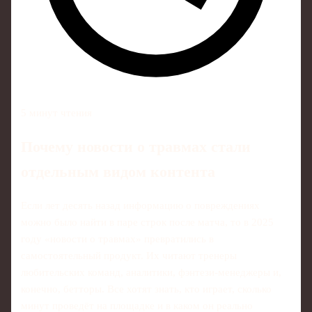
5 минут чтения
Почему новости о травмах стали
отдельным видом контента
Если лет десять назад информацию о повреждениях
можно было найти в паре строк после матча, то в 2025
году «новости о травмах» превратились в
самостоятельный продукт. Их читают тренеры
любительских команд, аналитики, фэнтези-менеджеры и,
конечно, бетторы. Все хотят знать, кто играет, сколько
минут проведёт на площадке и в каком он реально