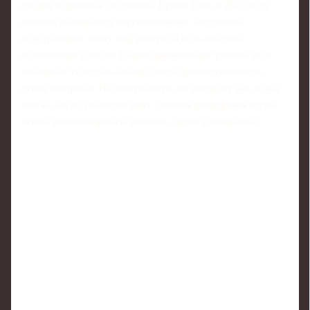
сводки и прогноза состояния. Кроме того, в 2025 году
активно развивается персонализация: алгоритмы
подстраивают ленту под интересы пользователя,
подмешивая в неё не только официальные релизы, но и
локальные телеграм-каналы, посты физиотерапевтов,
куски интервью. На поверхности это выглядит как «одна
лента», но под капотом идёт сложная фильтрация шума,
чтобы минимизировать влияние слухов и кликбейта.