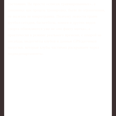
состоянии. Не просто «список травмированных», а
динамика: как прошла тренировка, были ли ограничения,
не вылезла ли микротравма. Поэтому новости травм
футбол сегодня, баскетбола, хоккея и других видов
спорта обновляются уже не «по факту матча», а
практически в режиме реального времени, с опорой на
инсайды, медотчёты клубов и данные GPS/датчиков
нагрузки, которые клубы частично раскрывают через
медиадепартаменты.