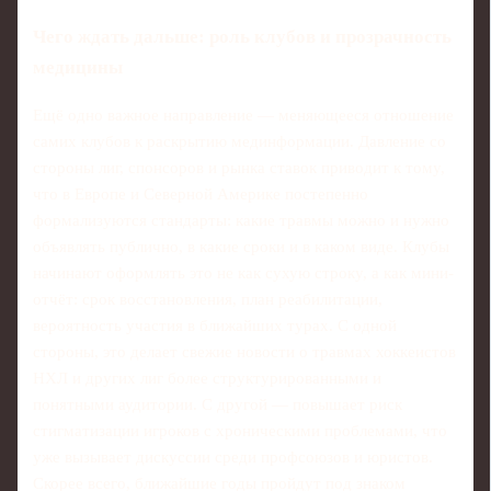
Чего ждать дальше: роль клубов и прозрачность
медицины
Ещё одно важное направление — меняющееся отношение
самих клубов к раскрытию мединформации. Давление со
стороны лиг, спонсоров и рынка ставок приводит к тому,
что в Европе и Северной Америке постепенно
формализуются стандарты: какие травмы можно и нужно
объявлять публично, в какие сроки и в каком виде. Клубы
начинают оформлять это не как сухую строку, а как мини-
отчёт: срок восстановления, план реабилитации,
вероятность участия в ближайших турах. С одной
стороны, это делает свежие новости о травмах хоккеистов
НХЛ и других лиг более структурированными и
понятными аудитории. С другой — повышает риск
стигматизации игроков с хроническими проблемами, что
уже вызывает дискуссии среди профсоюзов и юристов.
Скорее всего, ближайшие годы пройдут под знаком