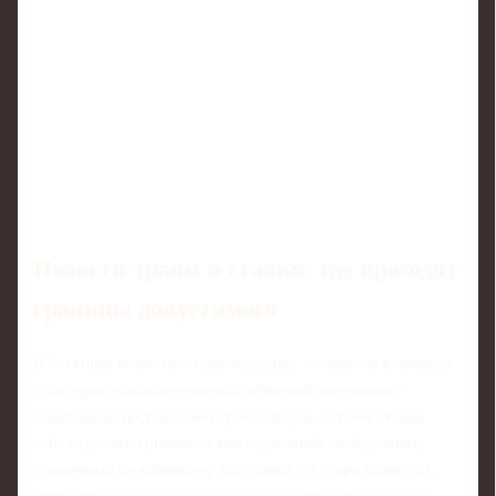
Новости травм и ставки: где проходят
границы допустимого
В беттинге новости о повреждениях — один из ключевых
триггеров для изменения коэффициентов, поэтому
обновления по травмам игроков перед матчем ставки
сейчас рассматриваются как отдельный слой данных,
сравнимый по влиянию с моделями xG и продвинутой
статистикой. Букмекеры держат собственные команды