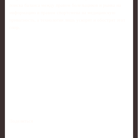
поиска баланса между правом болельщиков и рынка на
информацию и правом спортсмена на медицинскую
приватность, а технологии лишь ускорят и обострят этот
спор.
Поделиться