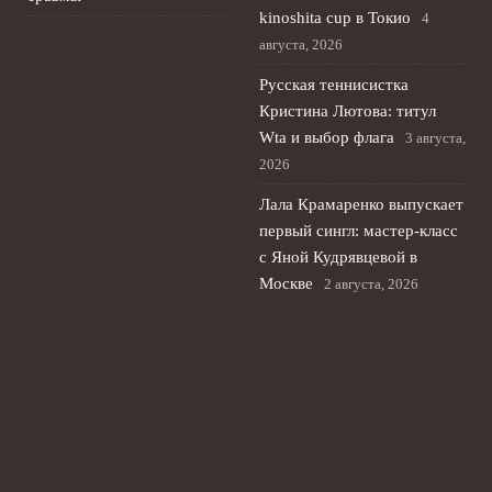
kinoshita cup в Токио
4
августа, 2026
Русская теннисистка
Кристина Лютова: титул
Wta и выбор флага
3 августа,
2026
Лала Крамаренко выпускает
первый сингл: мастер-класс
с Яной Кудрявцевой в
Москве
2 августа, 2026
Яна Кудрявцева и Лала
Крамаренко: большой
мастер‑класс по
художественной гимнастике
1 августа, 2026
© 2026 Футбольный Пульс
Новости Рубина