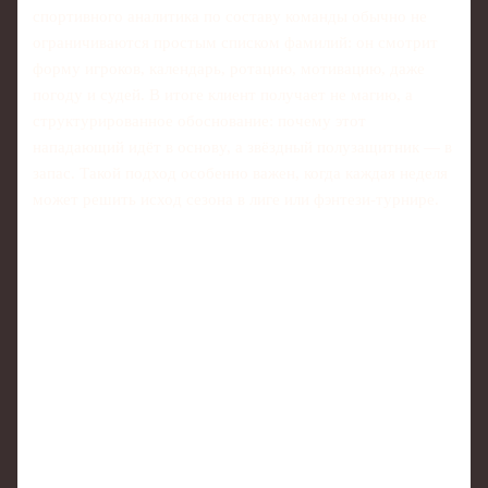
спортивного аналитика по составу команды обычно не
ограничиваются простым списком фамилий: он смотрит
форму игроков, календарь, ротацию, мотивацию, даже
погоду и судей. В итоге клиент получает не магию, а
структурированное обоснование: почему этот
нападающий идёт в основу, а звёздный полузащитник — в
запас. Такой подход особенно важен, когда каждая неделя
может решить исход сезона в лиге или фэнтези-турнире.