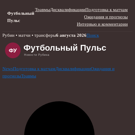
Травмы
Дисквалификации
Подготовка к матчам
Футбольный
Ожидания и прогнозы
Пульс
Интервью и комментарии
Skip
Рубин • матчи • трансферы
6 августа 2026
Поиск
to
content
News
Подготовка к матчам
Дисквалификации
Ожидания и
прогнозы
Травмы