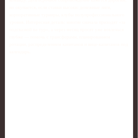
но окупается, если ставки высоки: денежные лиги,
корпоративные турниры, клубы полупрофессионального
уровня. Интересная деталь: многие сначала приходят «за
подсказкой на тур», а через месяц просят уже вовлечься
глубже — помочь с трансферами, планированием
ротации, распределением капитанов и вице-капитанов под
календарь.