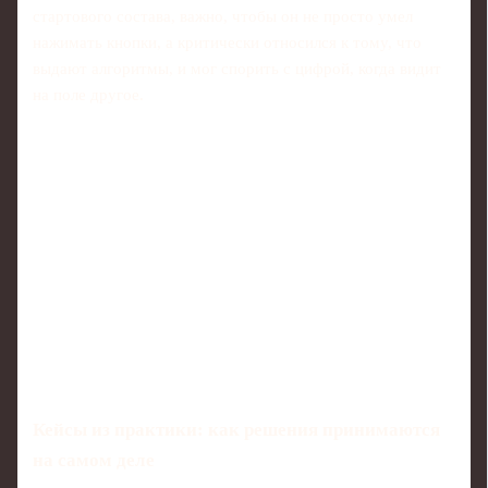
стартового состава, важно, чтобы он не просто умел
нажимать кнопки, а критически относился к тому, что
выдают алгоритмы, и мог спорить с цифрой, когда видит
на поле другое.
Кейсы из практики: как решения принимаются
на самом деле