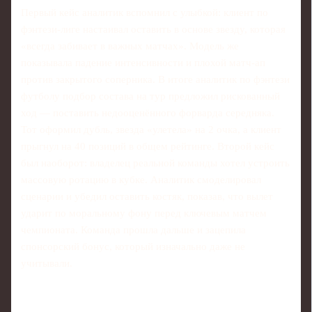
Первый кейс аналитик вспомнил с улыбкой: клиент по
фэнтези-лиге настаивал оставить в основе звезду, которая
«всегда забивает в важных матчах». Модель же
показывала падение интенсивности и плохой матч-ап
против закрытого соперника. В итоге аналитик по фэнтези
футболу подбор состава на тур предложил рискованный
ход — поставить недооценённого форварда середняка.
Тот оформил дубль, звезда «улетела» на 2 очка, а клиент
прыгнул на 40 позиций в общем рейтинге. Второй кейс
был наоборот: владелец реальной команды хотел устроить
массовую ротацию в кубке. Аналитик смоделировал
сценарии и убедил оставить костяк, показав, что вылет
ударит по моральному фону перед ключевым матчем
чемпионата. Команда прошла дальше и зацепила
спонсорский бонус, который изначально даже не
учитывали.