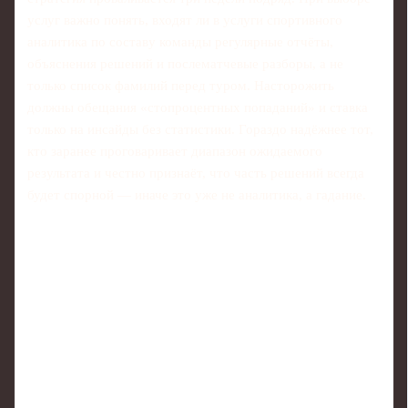
услуг важно понять, входят ли в услуги спортивного
аналитика по составу команды регулярные отчёты,
объяснения решений и послематчевые разборы, а не
только список фамилий перед туром. Насторожить
должны обещания «стопроцентных попаданий» и ставка
только на инсайды без статистики. Гораздо надёжнее тот,
кто заранее проговаривает диапазон ожидаемого
результата и честно признаёт, что часть решений всегда
будет спорной — иначе это уже не аналитика, а гадание.