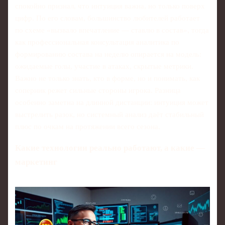
спокойно признал, что интуиция важна, но только поверх
цифр. По его словам, большинство любителей работает
по схеме «вызвало впечатление — ставлю в состав», тогда
как профессиональная консультация аналитика по
формированию состава на неделю опирается на модель:
ожидаемые голы, участие в атаках, скрытые метрики.
Важно не только знать, кто в форме, но и понимать, как
соперник режет сильные стороны игрока. Разница
особенно заметна на длинной дистанции: интуиция может
выстрелить разок, но системный анализ даёт стабильный
плюс по очкам на протяжении всего сезона.
Какие технологии реально работают, а какие —
маркетинг