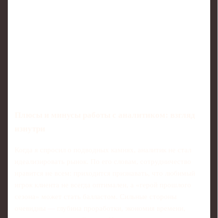
Плюсы и минусы работы с аналитиком: взгляд
изнутри
Когда я спросил о подводных камнях, аналитик не стал
идеализировать рынок. По его словам, сотрудничество
нравится не всем: приходится признавать, что любимый
игрок клиента не всегда оптимален, а «герой прошлого
сезона» может стать балластом. Сильные стороны
очевидны — глубина проработки, экономия времени,