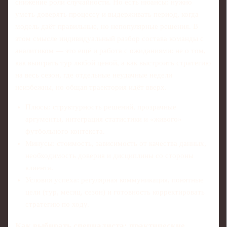
снижение роли случайности. Но есть нюансы: нужно
уметь доверять процессу и выдерживать период, когда
модель даёт правильные, но непопулярные решения. В
этом смысле индивидуальный разбор состава команды с
аналитиком — это ещё и работа с ожиданиями: не о том,
как выиграть тур любой ценой, а как выстроить стратегию
на весь сезон, где отдельные неудачные недели
неизбежны, но общая траектория идёт вверх.
Плюсы: структурность решений, прозрачные
аргументы, интеграция статистики и «живого»
футбольного контекста.
Минусы: стоимость, зависимость от качества данных,
необходимость доверия и дисциплины со стороны
клиента.
Условия успеха: регулярная коммуникация, понятные
цели (тур, месяц, сезон) и готовность корректировать
стратегию по ходу.
Как выбирать специалиста: практические