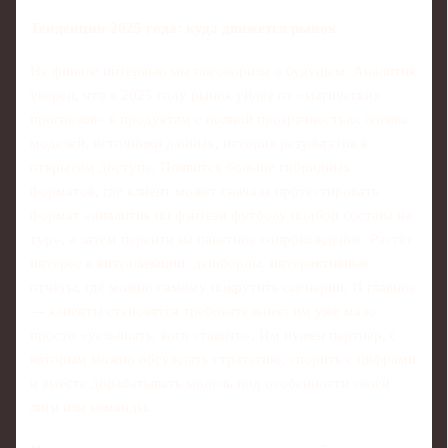
Тенденции 2025 года: куда движется рынок
На финале интервью мы поговорили о будущем. Аналитик
уверен, что в 2025 году рынок уйдёт от «магических
прогнозов» к продуктам с полной прозрачностью: логика
моделей, источники данных, история результатов в
открытом доступе. Появится больше гибридных
форматов, где клиент может сначала протестировать
формат «аналитик по фэнтези футболу подбор состава на
тур», а затем перейти на пакетное сопровождение. Растёт
интерес к визуализации: дашборды, интерактивные
отчёты, где можно самому покрутить сценарии. И главное
— клиенты становятся требовательнее: им уже мало
просто «услышать, кого ставить». Им нужен партнёр, с
которым можно обсуждать стратегию, спорить с цифрами
и вместе дорабатывать модель под особенности своей
лиги или команды.