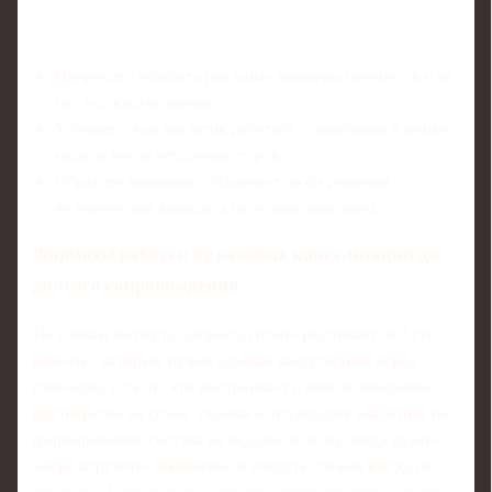
Попросите показать реальные примеры прогнозов и их
последующую оценку.
Уточните, как аналитик работает с ошибками и меняет
модель после неудачных туров.
Обратите внимание, объясняет ли он решения
человеческим языком, а не только жаргоном.
Форматы работы: от разовых консультаций до
долгого сопровождения
По словам эксперта, запросы сильно различаются. Есть
клиенты, которым нужна разовая консультация перед
плей-офф, есть те, кто выстраивает с ним полноценное
партнёрство на сезон. Разовая консультация аналитика по
формированию состава на неделю полезна, когда нужно
«перезагрузить» мышление и увидеть свежий взгляд на
команду. Долгосрочное сопровождение кажется дорогим,