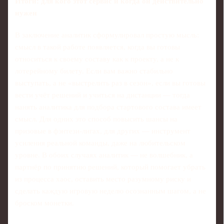
Итоги: для кого этот сервис и когда он действительно
нужен
В заключение аналитик сформулировал простую мысль:
смысл в такой работе появляется, когда вы готовы
относиться к своему составу как к проекту, а не к
лотерейному билету. Если вам важно стабильно
выступать, а не «выстрелить раз в сезон», если вы готовы
вести учёт решений и учиться на дистанции — тогда
нанять аналитика для подбора стартового состава имеет
смысл. Для одних это способ повысить шансы на
призовые в фэнтези-лигах, для других — инструмент
усиления реальной команды, даже на любительском
уровне. В обоих случаях аналитик — не волшебник, а
партнёр по принятию решений, который помогает убрать
из процесса хаос, оставить место разумному риску и
сделать каждую игровую неделю осознанным шагом, а не
броском монетки.