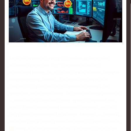
Когда мы перешли к софту и «умным» платформам,
аналитик усмехнулся: «99% сервисов обещают
волшебную кнопку, но всё равно нужен человек, который
интерпретирует данные». Он использует несколько
платных баз статистики и собственные скрипты для
прогнозов, но подчёркивает: алгоритм не видит контекста
— конфликт в раздевалке, смену тренера, нервный фон
дерби. Плюсы технологий очевидны: скорость, глубина,
отсутствие человеческой усталости. Минусы — слепота к
нюансам и риск переобучения моделей на старых данных.
Поэтому, если вы решили нанять аналитика для подбора