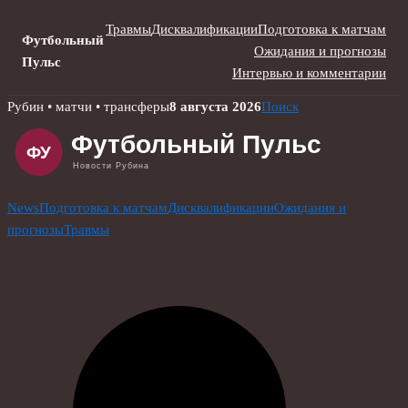
Травмы
Дисквалификации
Подготовка к матчам
Футбольный
Ожидания и прогнозы
Пульс
Интервью и комментарии
Skip
Рубин • матчи • трансферы
8 августа 2026
Поиск
to
content
News
Подготовка к матчам
Дисквалификации
Ожидания и
прогнозы
Травмы