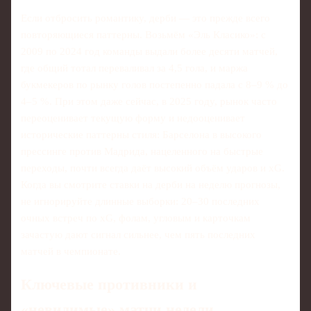
Если отбросить романтику, дерби — это прежде всего
повторяющиеся паттерны. Возьмём «Эль Класико»: с
2009 по 2024 год команды выдали более десяти матчей,
где общий тотал переваливал за 4,5 гола, и маржа
букмекеров по рынку голов постепенно падала с 8–9 % до
4–5 %. При этом даже сейчас, в 2025 году, рынок часто
переоценивает текущую форму и недооценивает
исторические паттерны стиля: Барселона в высокого
прессинге против Мадрида, нацеленного на быстрые
переходы, почти всегда даёт высокий объём ударов и xG.
Когда вы смотрите ставки на дерби на неделю прогнозы,
не игнорируйте длинные выборки: 20–30 последних
очных встреч по xG, фолам, угловым и карточкам
зачастую дают сигнал сильнее, чем пять последних
матчей в чемпионате.
Ключевые противники и
«невидимые» матчи недели