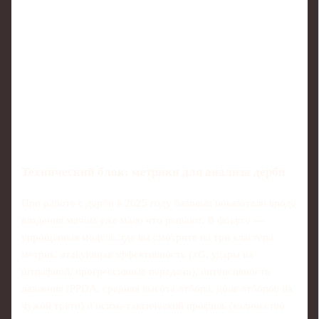
Технический блок: метрики для анализа дерби
При работе с дерби в 2025 году базовые показатели вроде
владения мячом уже мало что решают. В фокусе —
упрощённая модель, где вы смотрите на три кластера
метрик: атакующая эффективность (xG, удары из
штрафной, прогрессивные передачи), интенсивность
давления (PPDA, средняя высота отбора, доля отборов на
чужой трети) и психо‑тактический профиль (количество