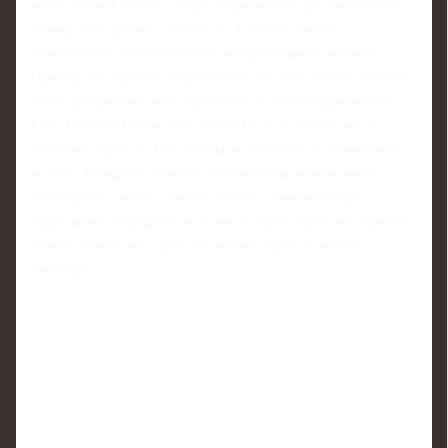
«обрезанный Келли», когда теоретически рассчитанный
размер бета делится ещё на 2–3, чтобы учесть
повышенную волатильность эмоциональных матчей.
Пример: вы оценили вероятность прохода тотала больше
2,5 во флорентийском дерби в 60 % при коэффициенте
1,90. Полный Келли даст около 9,5 % от банка, но на
практике берут 3–4 %, чтобы не зависеть от одиночного
исхода. Банкролл логично разбивать на независимые
кластеры по лигам и типам рынков, снижая общую
корреляцию портфеля, ведь часто одна судейская бригада
может перекосить сразу несколько дерби в рамках
уик‑энда.