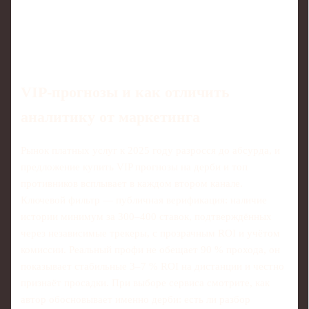
VIP‑прогнозы и как отличить
аналитику от маркетинга
Рынок платных услуг к 2025 году разросся до абсурда, и
предложение купить VIP прогнозы на дерби и топ
противников всплывает в каждом втором канале.
Ключевой фильтр — публичная верификация: наличие
истории минимум за 300–400 ставок, подтверждённых
через независимые трекеры, с прозрачным ROI и учётом
комиссии. Реальный профи не обещает 90 % прохода, он
показывает стабильные 3–7 % ROI на дистанции и честно
признаёт просадки. При выборе сервиса смотрите, как
автор обосновывает именно дерби: есть ли разбор