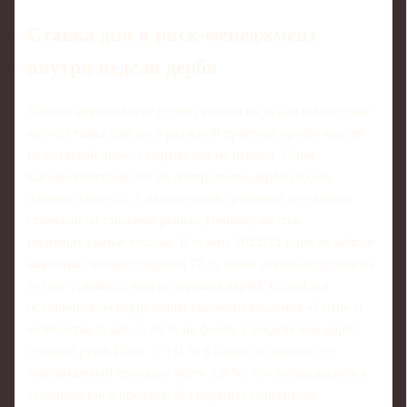
Ставка дня и риск‑менеджмент
внутри недели дерби
Многие игроки хотят найти прогноз на дерби и ключевые
матчи ставка дня, но в реальной практике профи мыслят
не «ставкой дня», а портфелем на период. Один
высоколимитный бет на центральное дерби недели
логично сочетать с двумя‑тремя средними по размеру
ставками на смежные рынки: угловые, жёлтые,
индивидуальные тоталы. В сезоне 2022/23 один из кейсов:
аналитик сконцентрировал 70 % банка дерби‑портфеля на
тотале угловых в манчестерском дерби, используя
историческую корреляцию высокого владения «Сити» и
количества подач, и 30 % на фолах в лондонском дерби
средней руки. Итог — +11 % к банку за неделю при
максимальной просадке всего 3,5 %, что укладывалось в
заданный риск‑профиль без нервных перегрузок.