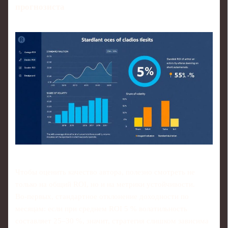
прогнозиста
Чтобы оценить качество автора, полезно смотреть не
только на общий ROI, но и на метрики устойчивости.
Во‑первых, стандартное отклонение доходности по
месяцам: если при среднем ROI 5 % волатильность
составляет 25–30 %, значит, стратегия слишком зависима