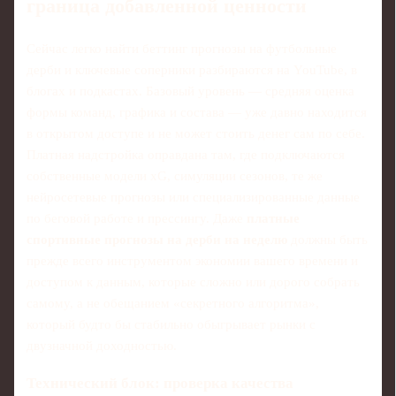
граница добавленной ценности
Сейчас легко найти беттинг прогнозы на футбольные
дерби и ключевые соперники разбираются на YouTube, в
блогах и подкастах. Базовый уровень — средняя оценка
формы команд, графика и состава — уже давно находится
в открытом доступе и не может стоить денег сам по себе.
Платная надстройка оправдана там, где подключаются
собственные модели xG, симуляции сезонов, те же
нейросетевые прогнозы или специализированные данные
по беговой работе и прессингу. Даже
платные
спортивные прогнозы на дерби на неделю
должны быть
прежде всего инструментом экономии вашего времени и
доступом к данным, которые сложно или дорого собрать
самому, а не обещанием «секретного алгоритма»,
который будто бы стабильно обыгрывает рынки с
двузначной доходностью.
Технический блок: проверка качества