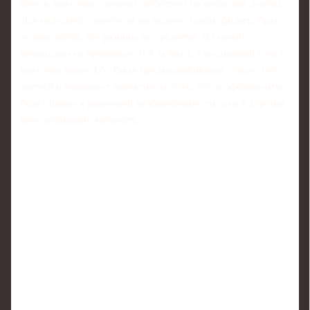
фолов, карточек, споров с арбитром по прошлым дерби).
Для недельного прогноза вы можете задать фильтр: брать
только дерби, где разница по среднему xG между
командами не превышает 0,4 за матч, а медианный тотал
карточек выше 4,5. Такая предквалификация сужает пул
матчей и повышает вероятность того, что коэффициенты
будут ближе к рыночной неэффективности, а не к хорошо
просчитанному мегатопу.