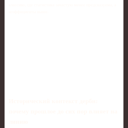
классико, где статистика зачастую менее предсказуема, а
коэффициенты выше.
Исторический контекст дерби:
почему прошлое до сих пор влияет на
линию