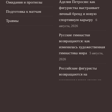
Аделия Петросян: как
Ожидания и прогнозы
фигуристка выстраивает
Подготовка к матчам
личный бренд и новую
спортивную карьеру
6
Травмы
августа, 2026
Русские гимнастки
возвращаются: как
изменилась художественная
гимнастика мира
5 августа,
2026
Российские фигуристы
возвращаются на
международную арену на
kinoshita cup в Токио
4
августа, 2026
Русская теннисистка
Кристина Лютова: титул