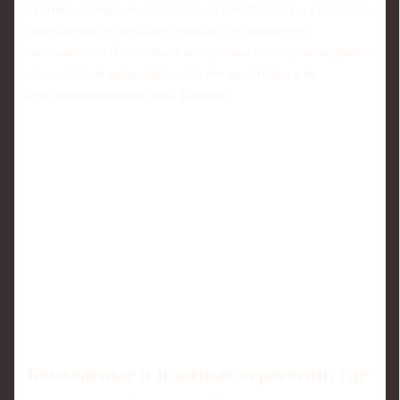
тактики, данных по нагрузкам, travel‑фактору и судейству,
или вам просто продают «инсайд от знакомого
массажиста». Чем больше конкретики и воспроизводимых
моделей, тем выше шанс, что это аналитика, а не
красивый маркетинговый фантом.
Бесплатные и платные стратегии: где