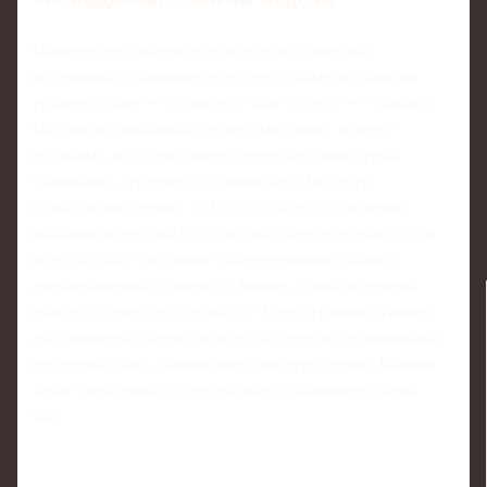
Планируя прогноз на неделю дерби и ключевые
противники, большинство смотрит только на вывески
уровня «Сити» — «Юнайтед» или «Интер» — «Милан».
Но профессиональный беттор выискивает и менее
медийные, но статистически предсказуемые дерби:
балканские, турецкие, аргентинские. Например,
стамбульские дерби с 2015 по 2024 годы стабильно
показывали средний тотал жёлтых карточек около 6,2 за
игру, что даёт системное value по линиям фолов и
дисциплинарных санкций. В рамках одной недели вы
можете собрать портфель из 3–4 дерби разного уровня:
два топ‑матча для медиа‑шума и один‑два региональных,
где маржа выше, а аналитика букмекера грубее. Именно
такие «невидимые» встречи часто вытягивают общий
ROI.