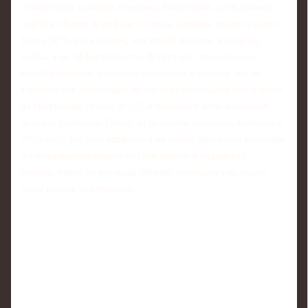
от коротких удачных отрезков. Во‑вторых, доля рынков
дерби в общем портфеле: если на шумные матчи уходит
более 50 % всех ставок, это явный перекос в сторону
хайпа, а не эффективности. В‑третьих, способность
адаптироваться: меняется ли подход к анализу после
тактических революций вроде перехода части топ‑клубов
на гибридные схемы 3–2–5 и широкого использования
ложных фулбеков. Стоит ли доверять человеку, который в
2025 году всё ещё опирается на голые проценты владения
и «морально‑волевые» без числового фундамента —
вопрос, ответ на который обычно очевиден уже после
пары недель наблюдения.