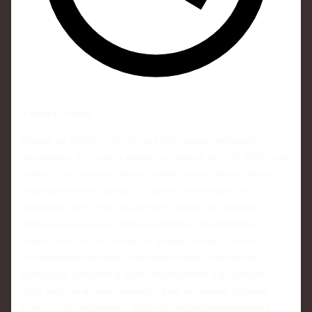
5 минут чтения
Ставки на дерби — это всегда про нервы, эмоции и
ощущение, что «здесь может случиться всё». В 2025 году
рынок стал заметно умнее: маржа по топ‑лигам сжалась, у
букмекеров куча данных, и просто «поставить на
любимый клуб» уже не работает. Когда мы говорим о
прогнозе на неделю дерби и ключевых противников,
важно смотреть не только на форму команд, но и на
исторический контекст противостояний, плотность
календаря, ротацию и даже микроклимат в раздевалке. За
одну неделю можно поймать сразу несколько горячих
точек — от миланского дерби до латиноамериканских