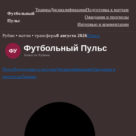
Травмы
Дисквалификации
Подготовка к матчам
Футбольный
Ожидания и прогнозы
Пульс
Интервью и комментарии
Skip
Рубин • матчи • трансферы
8 августа 2026
Поиск
to
content
News
Подготовка к матчам
Дисквалификации
Ожидания и
прогнозы
Травмы