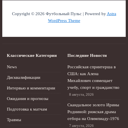
Copyright © 2026 Футбольный Пульс | Powered by
Astra
WordPress Theme
Классические Категории
Последние Новости
News
Российская спринтерша в
США: как Алена
Дисквалификации
Михайлович совмещает
учебу, спорт и гражданство
Интервью и комментарии
8 августа, 2026
Ожидания и прогнозы
Скандальное золото Ирины
Подготовка к матчам
Родниной: рижская драма
отбора на Олимпиаду‑1976
Травмы
7 августа, 2026