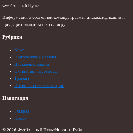
Футбольный Пульс
Информация о состоянии команд: травмы, дисквалификации и
предварительные заявки на игру.
Рубрики
News
Подготовка к матчам
Дисквалификации
Ожидания и прогнозы
Травмы
Интервью и комментарии
Навигация
Главная
Поиск
© 2026 Футбольный Пульс
Новости Рубина