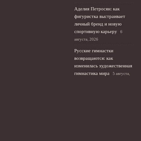
Аделия Петросян: как
фигуристка выстраивает
личный бренд и новую
спортивную карьеру
6
августа, 2026
Русские гимнастки
возвращаются: как
изменилась художественная
гимнастика мира
5 августа,
2026
Российские фигуристы
возвращаются на
международную арену на
kinoshita cup в Токио
4
августа, 2026
© 2026 Футбольный Пульс
Новости Рубина