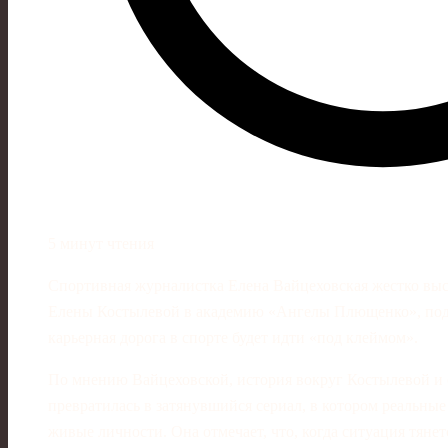
5 минут чтения
Спортивная журналистка Елена Вайцеховская жестко выс
Елены Костылевой в академию «Ангелы Плющенко», подче
карьерная дорога в спорте будет идти «под клеймом».
По мнению Вайцеховской, история вокруг Костылевой и 
превратилась в затянувшийся сериал, в котором реальны
живые личности. Она отмечает, что, когда ситуация тяне