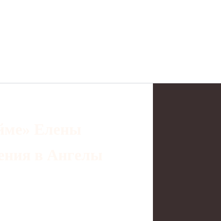
ейме» Елены
ения в Ангелы