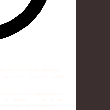
казалась о возвращении фигуристки
ркнув, что теперь вся её дальнейшая
ее переходов зашла слишком далеко и
е люди перестают восприниматься как
тся месяцами и годами, спортсмены в