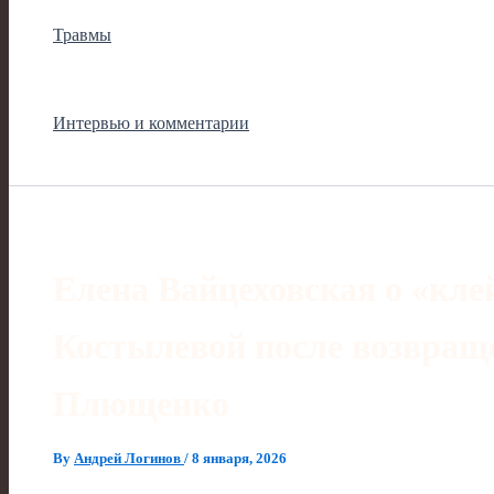
Травмы
Интервью и комментарии
Елена Вайцеховская о «кл
Костылевой после возвращ
Плющенко
By
Андрей Логинов
/
8 января, 2026