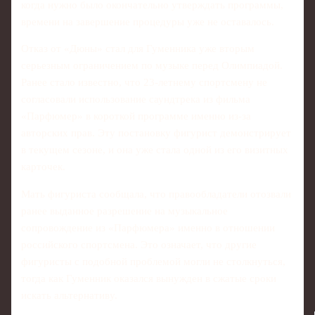
когда нужно было окончательно утверждать программы,
времени на завершение процедуры уже не оставалось.
Отказ от «Дюны» стал для Гуменника уже вторым
серьезным ограничением по музыке перед Олимпиадой.
Ранее стало известно, что 23‑летнему спортсмену не
согласовали использование саундтрека из фильма
«Парфюмер» в короткой программе именно из‑за
авторских прав. Эту постановку фигурист демонстрирует
в текущем сезоне, и она уже стала одной из его визитных
карточек.
Мать фигуриста сообщала, что правообладатели отозвали
ранее выданное разрешение на музыкальное
сопровождение из «Парфюмера» именно в отношении
российского спортсмена. Это означает, что другие
фигуристы с подобной проблемой могли не столкнуться,
тогда как Гуменник оказался вынужден в сжатые сроки
искать альтернативу.