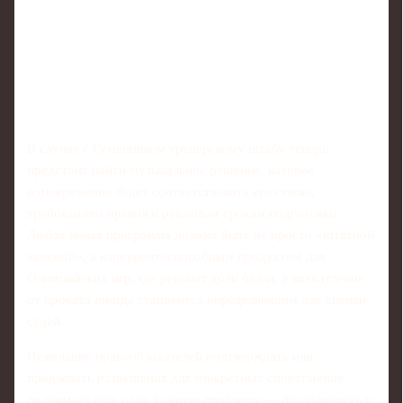
В случае с Гуменником тренерскому штабу теперь
предстоит найти музыкальное решение, которое
одновременно будет соответствовать его стилю,
требованиям правил и реальным срокам подготовки.
Любая новая программа должна быть не просто «штатной
заменой», а конкурентоспособным продуктом для
Олимпийских игр, где решают доли балла, а впечатление
от проката иногда становится определяющим для оценки
судей.
Нежелание правообладателей подтверждать или
продлевать разрешения для конкретных спортсменов
поднимает еще одну важную проблему — прозрачность и