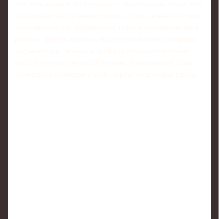
Для болельщиков эта ситуация — напоминание о том, что
за красивым выступлением всегда стоит сложная система
договоренностей, юридических норм и организационной
работы. Зритель видит на льду готовый номер, но редко
задумывается, сколько усилий уходит на согласование
каждой секунды звучащей музыки. Олимпийский старт
усиливает требования к этой стороне подготовки в разы.