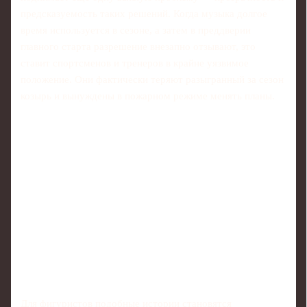
предсказуемость таких решений. Когда музыка долгое
время используется в сезоне, а затем в преддверии
главного старта разрешение внезапно отзывают, это
ставит спортсменов и тренеров в крайне уязвимое
положение. Они фактически теряют разыгранный за сезон
козырь и вынуждены в пожарном режиме менять планы.
Для фигуристов подобные истории становятся