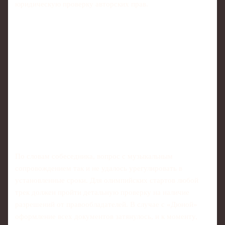
юридическую проверку авторских прав.
По словам собеседника, вопрос с музыкальным
сопровождением так и не удалось урегулировать в
установленные сроки. Для олимпийских стартов любой
трек должен пройти детальную проверку на наличие
разрешений от правообладателей. В случае с «Дюной»
оформление всех документов затянулось, и к моменту,