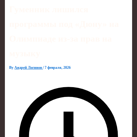
Гуменник лишился
программы под «Дюну» на
Олимпиаде из‑за прав на
музыку
By
Андрей Логинов
/
7 февраля, 2026