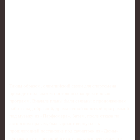
Таким образом, олимпийский сезон для спортсмена
проходит под знаком постоянных корректировок
программ. Вначале планы были связаны с продолжением
работы над образной, драматичной короткой программой
под музыку из «Парфюмера». Затем, после отказа по
авторским правам, был вариант вернуться к
прошлогодней постановке под саундтрек из «Дюны».
Однако и этот сценарий в итоге оказался невозможен к