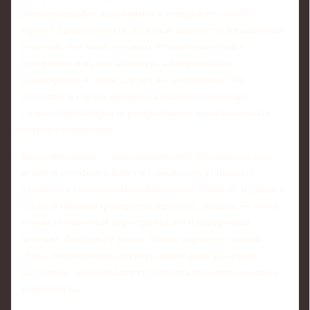
дополнительным аргументом в пользу того, чтобы
заранее прорабатывать несколько вариантов музыкальных
решений. Все чаще команды готовят «запасные»
программы или, как минимум, альтернативные
аранжировки и треки для тех же постановок. Это
позволяет в случае юридических или технических
сложностей быстрее перестроиться и минимизировать
потери в подготовке.
Еще один аспект — психологический. Программа, над
которой спортсмен работает месяцами, становится
частью его спортивной идентичности. Отказ от музыки, с
которой связаны тренировки, прокаты, эмоции, — это не
только техническая перестройка, но и внутренний
перелом. Фигуристу важно успеть «прожить» новый
образ, почувствовать музыку, иначе даже идеально
выученные элементы могут потерять выразительность и
уверенность.