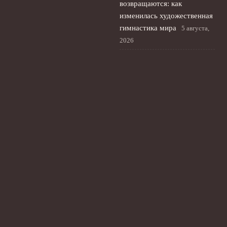
возвращаются: как
изменилась художественная
гимнастика мира
5 августа,
2026
Российские фигуристы
возвращаются на
международную арену на
kinoshita cup в Токио
4
августа, 2026
Русская теннисистка
Кристина Лютова: титул
Wta и выбор флага
3 августа,
2026
© 2026 Футбольный Пульс
Новости Рубина