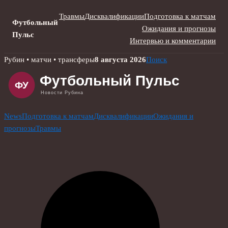
Травмы
Дисквалификации
Подготовка к матчам
Футбольный
Ожидания и прогнозы
Пульс
Интервью и комментарии
Skip
Рубин • матчи • трансферы
8 августа 2026
Поиск
to
content
News
Подготовка к матчам
Дисквалификации
Ожидания и
прогнозы
Травмы