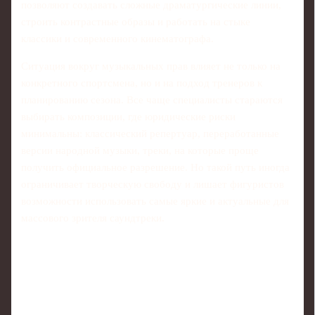
позволяют создавать сложные драматургические линии,
строить контрастные образы и работать на стыке
классики и современного кинематографа.
Ситуация вокруг музыкальных прав влияет не только на
конкретного спортсмена, но и на подход тренеров к
планированию сезона. Все чаще специалисты стараются
выбирать композиции, где юридические риски
минимальны: классический репертуар, переработанные
версии народной музыки, треки, на которые проще
получить официальное разрешение. Но такой путь иногда
ограничивает творческую свободу и лишает фигуристов
возможности использовать самые яркие и актуальные для
массового зрителя саундтреки.