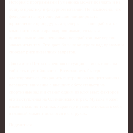
История с программами Гуменника может повлиять и на
общую практику в фигурном катании. Не исключено, что
федерации начнут еще раньше инициировать
юридические процедуры, а тренеры — чаще работать с
композиторами и аранжировщиками, создавая
оригинальные или специально переработанные версии
знаменитых тем. Это дает больше контроля над правами и
снижает риск внезапных запретов.
Для самого Петра нынешняя ситуация — испытание на
гибкость и устойчивость. Возможность быстро
адаптироваться, сохранить внутреннюю концентрацию и
перевести внимание с внешних обстоятельств на
спортивные задачи станет одним из ключевых факторов
его выступления на Олимпийских играх. Музыка может
измениться, но техника, характер и умение показать себя
в главный момент остаются в его руках.
Поделиться