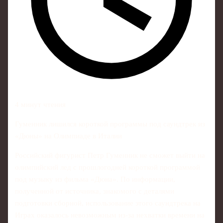
4 минут чтения
Гуменник лишился короткой программы под саундтрек из
«Дюны» на Олимпиаде в Италии
Российский фигурист Петр Гуменник не сможет выйти на
олимпийский лед с прошлогодней короткой программой
под музыку из фильма «Дюна». По информации,
полученной от источника, знакомого с деталями
подготовки сборной, использование этого саундтрека на
Играх оказалось невозможным из‑за нехватки времени на