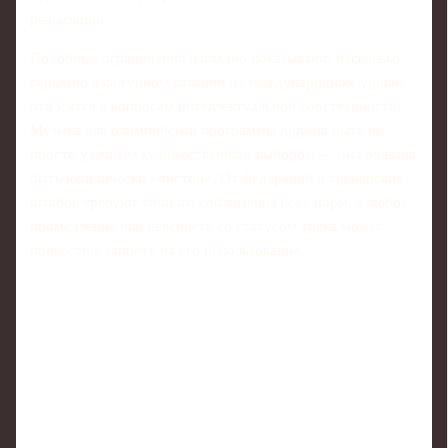
реализации.
Подобные ограничения наглядно показывают, насколько
серьезно в фигурном катании на международном уровне
относятся к вопросам интеллектуальной собственности.
Музыка для олимпийской программы должна быть не
просто удачным художественным выбором — она обязана
быть юридически «чистой». От федераций и тренерских
штабов требуют точного соблюдения всех норм, а любое
промедление или неясность со статусом трека может
привести к запрету на его использование.