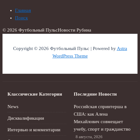
Главная
Поиск
© 2026 Футбольный Пульс
Новости Рубина
Copyright © 2026 Футбольный Пульс | Powered by
Astra
WordPress Theme
Классические Категории
Последние Новости
News
Российская спринтерша в
США: как Алена
Дисквалификации
Михайлович совмещает
учебу, спорт и гражданство
Интервью и комментарии
8 августа, 2026