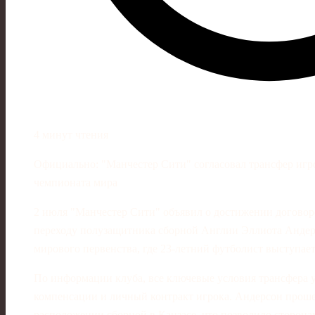
4 минут чтения
Официально: "Манчестер Сити" согласовал трансфер игр
чемпионата мира
2 июля "Манчестер Сити" объявил о достижении договор
переходу полузащитника сборной Англии Эллиота Андерс
мирового первенства, где 23‑летний футболист выступае
По информации клуба, все ключевые условия трансфера 
компенсации и личный контракт игрока. Андерсон проше
расположении сборной в Канзасе, что позволило сторона