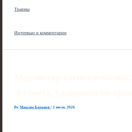
Травмы
Интервью и комментарии
Манчестер Сити согласова
Эллиота Андерсона во вре
By
Максим Баранов
/
2 июля, 2026