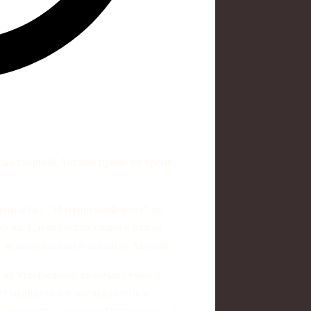
ока сборной Англии прямо во время
енности с "Ноттингем Форест" по
она. Сделка согласована в разгар
т за национальную команду Англии.
уже утверждены, включая сумму
л медицинское обследование в
м ускорить заключение соглашения, не