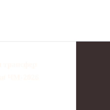
л трансфер
мя ЧМ‑2026