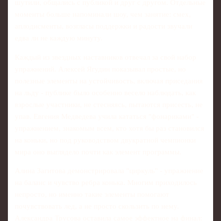
шутили, общались с публикой и друг с другом. Отдельные
моменты больше напоминали шоу, чем занятие: смех,
аплодисменты, возгласы поддержки и радости звучали
едва ли не каждую минуту.
Каждый из звездных наставников отвечал за свой набор
упражнений. Алексей Ягудин показывал простые, но
полезные элементы на устойчивость, включая приседания
на льду - публике было особенно весело наблюдать, как
взрослые участники, не стесняясь, пытаются присесть, не
упав. Евгения Медведева учила кататься "фонариками" -
упражнением, знакомым всем, кто хотя бы раз становился
на коньки, но под руководством двукратной чемпионки
мира оно выглядело почти как элемент программы.
Алина Загитова демонстрировала "циркуль" - упражнение
на баланс и чувство ребра конька. Многим приходилось
непросто, но именно такие элементы помогают
почувствовать лед, а не просто скользить по нему.
Александра Трусова оставила самое эффектное на финал: