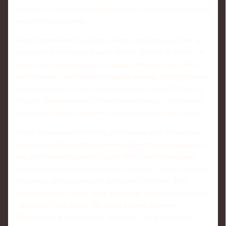
хитрости - как лучше переносить вес, как держать корпус,
как избегать падений.
Когда тренировка подошла к концу, праздник на этом не
завершился. На сцену вышла группа "Galibri & Mavik", и
каток снова превратился в танцпол. Многие участники
мастер-класса не спешили снимать коньки, подпрыгивали
и раскачивались в такт музыке прямо на льду. Усталость
от двух тренировочных блоков смешалась с ощущением
большого общего события, частью которого они стали.
После официальной части у участников ещё оставалось
время поделиться впечатлениями. Константин признался,
что долго мечтал увидеть сразу всех своих кумиров и
попасть именно на такой формат занятия: "Здесь сегодня
собрались легенды нашего фигурного катания. Моя
девушка давно следит за их карьерой, и именно она меня
"заразила" этой идеей. Мы были в зонах Евгении
Медведевой и Александры Трусовой - получили море