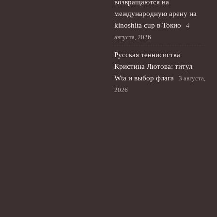
возвращаются на
международную арену на
kinoshita cup в Токио
4
августа, 2026
Русская теннисистка
Кристина Лютова: титул
Wta и выбор флага
3 августа,
2026
Лала Крамаренко выпускает
первый сингл: мастер-класс
с Яной Кудрявцевой в
Москве
2 августа, 2026
© 2026 Футбольный Пульс
Новости Рубина