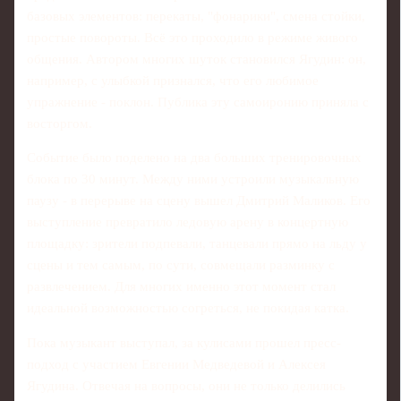
базовых элементов: перекаты, "фонарики", смена стойки,
простые повороты. Всё это проходило в режиме живого
общения. Автором многих шуток становился Ягудин: он,
например, с улыбкой признался, что его любимое
упражнение - поклон. Публика эту самоиронию приняла с
восторгом.
Событие было поделено на два больших тренировочных
блока по 30 минут. Между ними устроили музыкальную
паузу - в перерыве на сцену вышел Дмитрий Маликов. Его
выступление превратило ледовую арену в концертную
площадку: зрители подпевали, танцевали прямо на льду у
сцены и тем самым, по сути, совмещали разминку с
развлечением. Для многих именно этот момент стал
идеальной возможностью согреться, не покидая катка.
Пока музыкант выступал, за кулисами прошел пресс-
подход с участием Евгении Медведевой и Алексея
Ягудина. Отвечая на вопросы, они не только делились