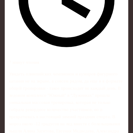
7 минут чтения
Увидеть олимпийских чемпионок и кумиров фигурного
катания не на экране, а совсем рядом, да еще и в формате
общей тренировки - такое происходит не каждый день. В
ледовом комплексе "Южный" в "Лужниках" прошла
уникальная массовая тренировка, которая не только
собрала рекордное количество участников, но и
превратилась в настоящий зимний праздник спорта. В
мороз около -12 градусов на лед вместе с болельщиками
вышли Алина Загитова, Евгения Медведева, Александра