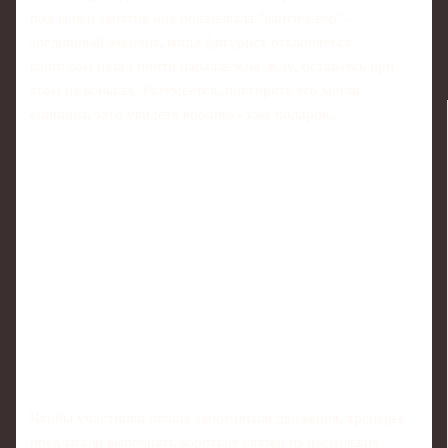
под конец занятия она показывала "кантилевер" -
зрелищный элемент, когда фигурист отклоняется
корпусом назад почти параллельно льду, оставаясь при
этом на коньках. Разумеется, повторить его могли
единицы, зато увидеть воочию - уже подарок.
Чтобы участники лучше запоминали движения, тренеры
предлагали выполнять короткие связки из нескольких