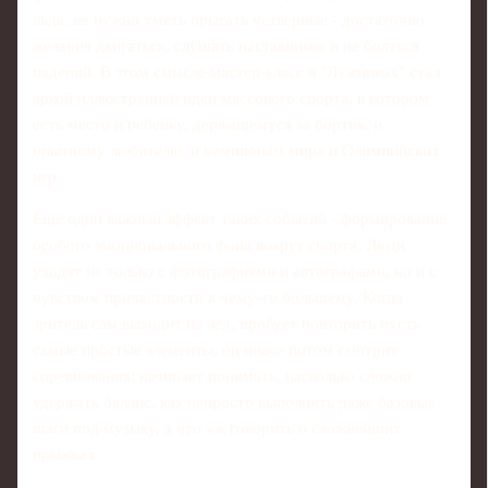
льда, не нужно уметь прыгать четверные - достаточно
желания двигаться, слушать наставников и не бояться
падений. В этом смысле мастер-класс в "Лужниках" стал
яркой иллюстрацией идеи массового спорта, в котором
есть место и ребенку, держащемуся за бортик, и
опытному любителю, и чемпионам мира и Олимпийских
игр.
Еще один важный эффект таких событий - формирование
особого эмоционального фона вокруг спорта. Люди
уходят не только с фотографиями и автографами, но и с
чувством причастности к чему-то большему. Когда
зритель сам выходит на лед, пробует повторить пусть
самые простые элементы, он иначе потом смотрит
соревнования: начинает понимать, насколько сложно
удержать баланс, как непросто выполнить даже базовые
шаги под музыку, а что уж говорить о сложнейших
прыжках.