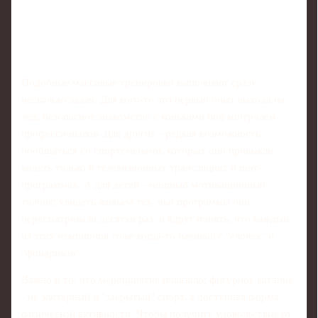
Подобные массовые тренировки выполняют сразу
несколько задач. Для кого-то это первый опыт выхода на
лед, безопасное знакомство с коньками под контролем
профессионалов. Для других - редкая возможность
пообщаться со спортсменами, которых они привыкли
видеть только в телевизионных трансляциях и шоу-
программах. А для детей - мощный мотивационный
толчок: увидеть живьем тех, чьи программы они
пересматривали десятки раз, и вдруг понять, что каждый
из этих чемпионов тоже когда-то начинал с "елочек" и
"фонариков".
Важно и то, что мероприятие показало: фигурное катание
- не элитарный и "закрытый" спорт, а доступная форма
физической активности. Чтобы получить удовольствие от