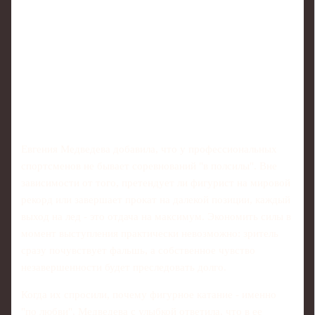
Евгения Медведева добавила, что у профессиональных
спортсменов не бывает соревнований "в полсилы". Вне
зависимости от того, претендует ли фигурист на мировой
рекорд или завершает прокат на далекой позиции, каждый
выход на лед - это отдача на максимум. Экономить силы в
момент выступления практически невозможно: зритель
сразу почувствует фальшь, а собственное чувство
незавершенности будет преследовать долго.
Когда их спросили, почему фигурное катание - именно
"по любви", Медведева с улыбкой ответила, что в ее