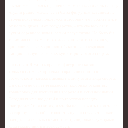
случае все началось с решения мамы отвести дочь на лед.
Ягудин развил мысль: если бы за фигурным катанием не
стояла искренняя поддержка и любовь - и от родителей, и
от болельщиков, и от государства, - все свелось бы к
сухим соревнованиям и голым результатам. Не было бы
таких массовых мастер-классов, показательных шоу,
дополнительных мероприятий, которые раскрывают
эмоциональную, эстетическую сторону этого спорта.
По словам Ягудина, красота фигурного катания - не
только в сложных прыжках и вращениях, но и в
возможности показать людям глубину этого вида спорта.
Он отдельно отметил важность подобных открытых
тренировок для воспитания здоровой и активной нации.
Сегодня внимание детей и подростков нередко
"застревает" в гаджетах, и чтобы переключить их интерес
в сторону реальной активности, нужно создавать яркие
поводы - такие, как совместные тренировки с кумирами,
куда можно прийти всей семьей.