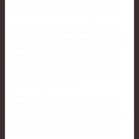
Трусова и Алексей Ягудин - четыре звезды, каждая из
которых давно вписана в историю фигурного катания.
На мастер-класс зарегистрировалось 1370 человек -
именно эта цифра стала основой мирового и российского
рекорда по числу участников одновременно проводимой
тренировки по фигурному катанию. Ледовая арена была
заполнена до предела: кто-то стоял у борта, кто-то
осторожно делал первые шаги на коньках, а многие
уверенно катались, стараясь повторить элементы за
кумирами. Формат события сразу задал атмосферу
праздника, а не строгого занятия.
Организаторы придумали необычную схему: вместо
одного ведущего на льду работали сразу четыре. На
сцене установили платформу с четырьмя небольшими
ледовыми квадратами. На каждом таком "островке" - свой
наставник: Загитова, Медведева, Трусова и Ягудин.
Основной лед отдавали участникам, которые могли