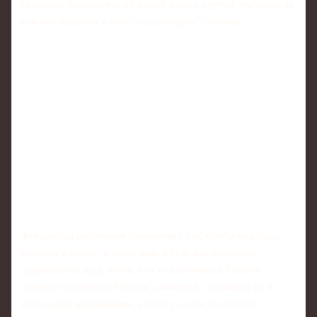
свободно переходить от одной зоны к другой, выбирая, за
кем наблюдать и у кого "подсмотреть" технику.
Фигуристы выстроили тренировку так, чтобы она была
понятна и детям, и взрослым, и тем, кто уверенно
держится на льду, и тем, кто только учится. Они по
очереди объясняли базовые движения, связывали их в
небольшие комбинации, а между делом постоянно