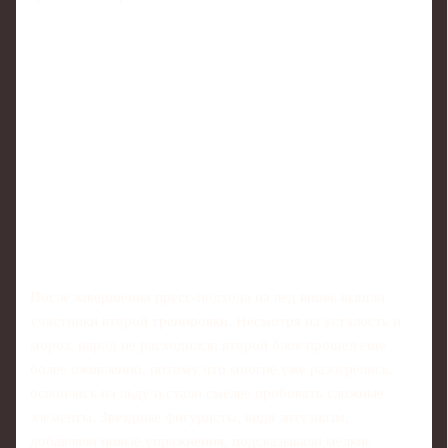
После завершения пресс-подхода на лед вновь вышли
участники второй тренировки. Несмотря на усталость и
мороз, народ не расходился: второй блок прошел еще
более оживленно, потому что многие уже разогрелись,
освоились на льду и стали смелее пробовать сложные
элементы. Звездные фигуристы, видя энтузиазм,
добавляли новые упражнения, подсказывали мелкие