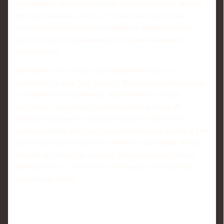
эмоциями от мастер-класса, но и говорили о том, почему
фигурное катание для них - больше чем просто вид
спорта. Обсуждалась тема искренней любви к своему
делу, которая не ограничивается соревнованиями и
результатами.
На вопрос о том, когда они впервые поняли, что
оставляют на льду "всё сердце", Ягудин провел параллель
с большой любовью между людьми: по его словам, у
настоящего чувства нет четкого начала и конца. В
фигурное катание их сначала "привели" родители и
тренеры, потом это стало привычной частью жизни, и уже
где-то в процессе незаметно возникла настоящая любовь,
которая не угасает до сих пор. Он подчеркнул, что эта
привязанность - постоянна и не зависит от конкретных
стартов или побед.