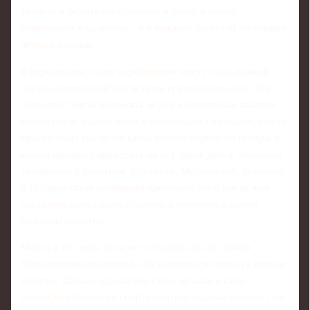
увидеть и родителей с детьми, и пары, и людей,
пришедших в одиночку - и у каждого был свой маленький
личный прорыв.
В перспективе такие мероприятия могут стать важной
частью спортивной экосистемы крупных городов. Они
позволяют мягко вовлекать людей в регулярные занятия:
кто-то после мастер-класса записывается в секцию, кто-то
просто чаще выбирает каток вместо торгового центра, а
кто-то начинает приводить на лед своих детей. Массовая
тренировка с участием Загитовой, Медведевой, Трусовой
и Ягудина стала наглядным примером того, как можно
соединить шоу, спорт, общение и обучение в одном
большом событии.
Мороз в тот день так и не отступил, но, по словам
большинства участников, его вспоминали только в первые
минуты. Дальше адреналин, смех, музыка и сама
атмосфера большого спортивного праздника сделали свое