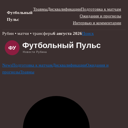
Травмы
Дисквалификации
Подготовка к матчам
Футбольный
Ожидания и прогнозы
Пульс
Интервью и комментарии
Skip
Рубин • матчи • трансферы
6 августа 2026
Поиск
to
content
News
Подготовка к матчам
Дисквалификации
Ожидания и
прогнозы
Травмы