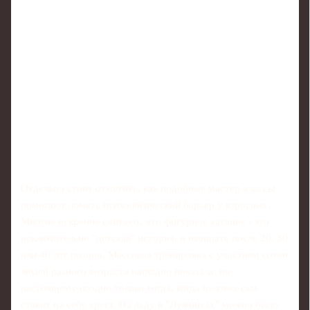
Отдельно стоит отметить, как подобные мастер-классы
помогают ломать психологический барьер у взрослых.
Многие искренне считают, что фигурное катание - это
исключительно "детская" история, и начинать после 20, 30
или 40 лет поздно. Массовая тренировка с участием сотен
людей разного возраста наглядно показала: по-
настоящему поздно только тогда, когда человек сам
ставит на себе крест. На льду в "Лужниках" можно было