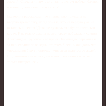
эмоций. Сначала я пару раз упал, но потом поймал баланс,
и кое-что даже стало получаться".
Екатерина рассказала, что специально приехала на
вторую тренировку, когда узнала, что на первую уже не
осталось билетов: "Даже не думала, что будет настолько
круто. Как только вышла на лед, сразу побежала к секции
Александры Трусовой - во время Олимпиады переживала
за нее, следила за каждым стартом. Честно, ожидала, что
упражнения будут попроще, учитывая количество людей.
Но движения оказались довольно сложными - и от этого
только интереснее".