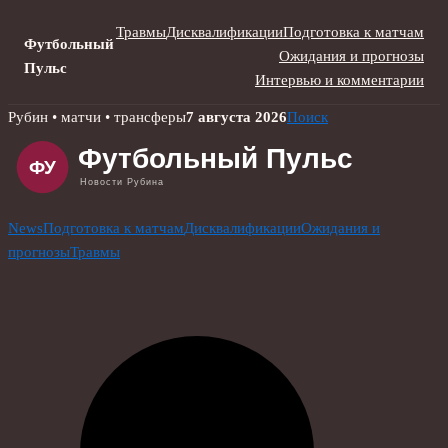
Травмы
Дисквалификации
Подготовка к матчам
Футбольный
Ожидания и прогнозы
Пульс
Интервью и комментарии
Skip
Рубин • матчи • трансферы
7 августа 2026
Поиск
to
content
News
Подготовка к матчам
Дисквалификации
Ожидания и
прогнозы
Травмы