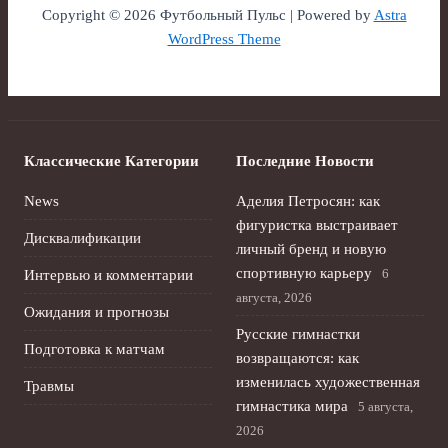
Copyright © 2026 Футбольный Пульс | Powered by
Astra
WordPress Theme
Классические Категории
Последние Новости
News
Аделия Петросян: как
фигуристка выстраивает
Дисквалификации
личный бренд и новую
спортивную карьеру
6
Интервью и комментарии
августа, 2026
Ожидания и прогнозы
Русские гимнастки
Подготовка к матчам
возвращаются: как
изменилась художественная
Травмы
гимнастика мира
5 августа,
2026