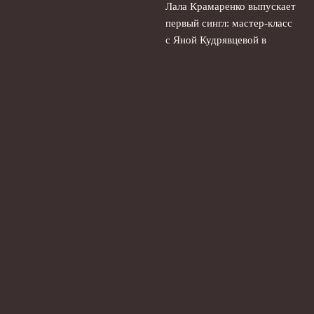
Лала Крамаренко выпускает
первый сингл: мастер-класс
с Яной Кудрявцевой в
Москве
2 августа, 2026
Яна Кудрявцева и Лала
Крамаренко: большой
мастер‑класс по
художественной гимнастике
1 августа, 2026
© 2026 Футбольный Пульс
Новости Рубина
News
Дисквалификации
Интервью и комментарии