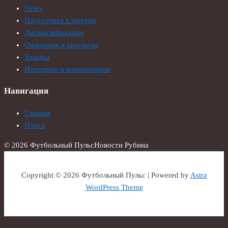
News
Подготовка к матчам
Дисквалификации
Ожидания и прогнозы
Травмы
Интервью и комментарии
Навигация
Главная
Поиск
© 2026 Футбольный Пульс
Новости Рубина
Copyright © 2026 Футбольный Пульс | Powered by
Astra
WordPress Theme