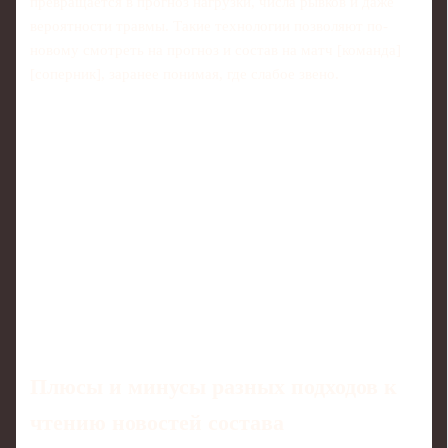
превращается в прогноз нагрузки, числа рывков и даже
вероятности травмы. Такие технологии позволяют по-
новому смотреть на прогноз и состав на матч [команда]
[соперник], заранее понимая, где слабое звено.
Плюсы и минусы разных подходов к
чтению новостей состава