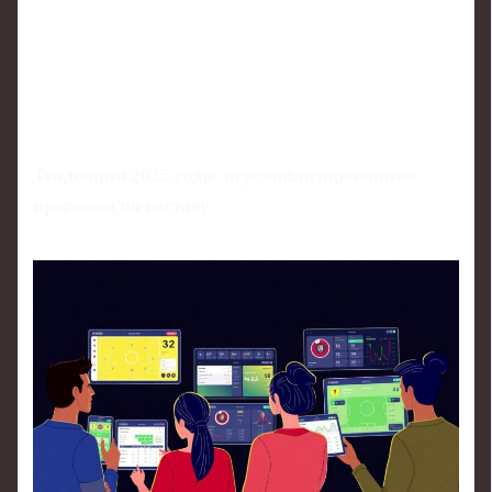
Тенденции 2025 года: персонализированные
прогнозы по составу