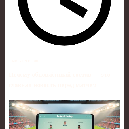
4 минут чтения
Почему обновлённый состав — это
главная новость перед матчем