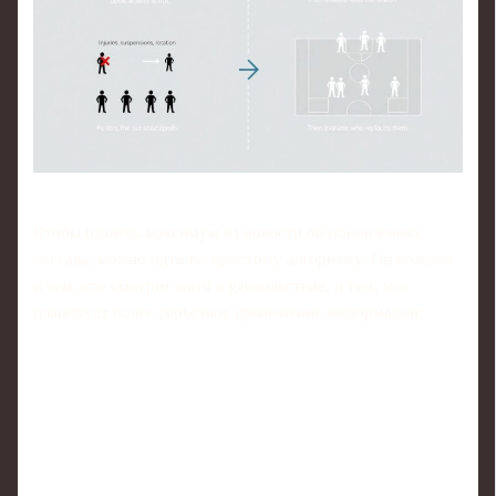
Чтобы извлечь максимум из новости об обновлениях
состава, можно идти по простому алгоритму. Он полезен
и тем, кто смотрит матч в удовольствие, и тем, кто
планирует более серьёзное применение информации: