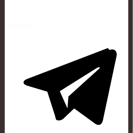
Поделиться