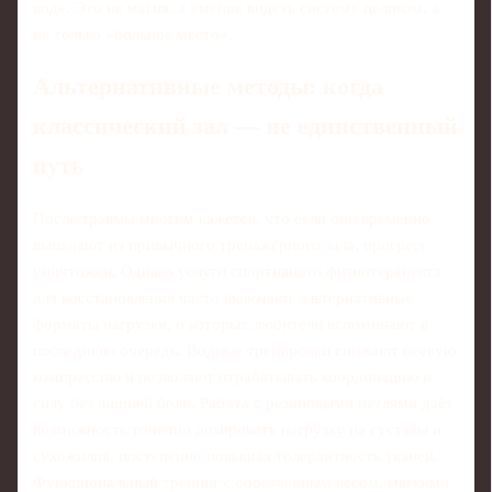
воде. Это не магия, а умение видеть систему целиком, а
не только «больное место».
Альтернативные методы: когда
классический зал — не единственный
путь
После травмы многим кажется, что если они временно
выпадают из привычного тренажёрного зала, прогресс
уничтожен. Однако услуги спортивного физиотерапевта
для восстановления часто включают альтернативные
форматы нагрузки, о которых любители вспоминают в
последнюю очередь. Водные тренировки снижают осевую
компрессию и позволяют отрабатывать координацию и
силу без лишней боли. Работа с резиновыми петлями даёт
возможность точечно дозировать нагрузку на суставы и
сухожилия, постепенно повышая толерантность тканей.
Функциональный тренинг с собственным весом, мягкими