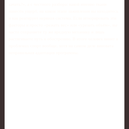
качать?», а с честного разбора: какой именно ткани
нанесён ущерб, на каком этапе заживления вы находитесь
и как реагирует нервная система. Если игнорировать эти
факторы и просто «режать вес» или «урезать объём», вы
часто сохраняете ту же вредную механику и лишь
растягиваете путь к обострению. В итоге человек винит в
проблемах спорт вообще, хотя на самом деле виновата
неправильная адаптация программы.