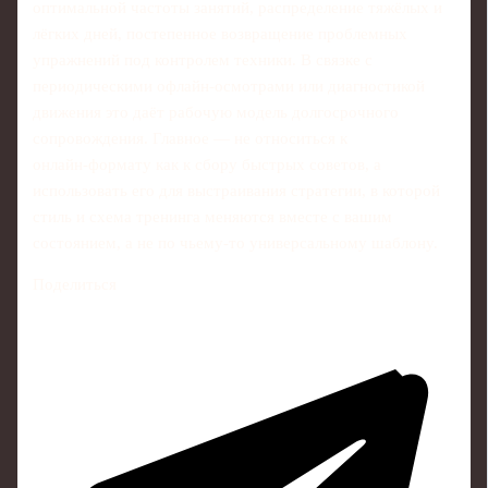
оптимальной частоты занятий, распределение тяжёлых и
лёгких дней, постепенное возвращение проблемных
упражнений под контролем техники. В связке с
периодическими офлайн‑осмотрами или диагностикой
движения это даёт рабочую модель долгосрочного
сопровождения. Главное — не относиться к
онлайн‑формату как к сбору быстрых советов, а
использовать его для выстраивания стратегии, в которой
стиль и схема тренинга меняются вместе с вашим
состоянием, а не по чьему‑то универсальному шаблону.
Поделиться