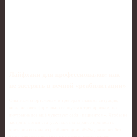
Лайфхаки для профессионалов: как
не застрять в вечной «реабилитации»
Опытным спортсменам и тренерам знакома ситуация,
когда человек формально вернулся к тренировкам, но
внутренне всё ещё чувствует себя «пациентом». Чтобы не
застрять в этом статусе, полезно заранее прописать
критерии выхода из реабилитации: объём движения без