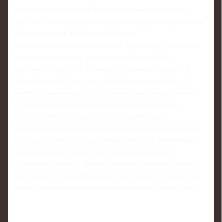
одинаковым диагнозом будут по‑разному переносить
одну и ту же нагрузку из‑за возраста, уровня подготовки,
сопутствующих заболеваний и даже
психоэмоционального состояния. Один спортсмен после
операции на мениске уже через месяц спокойно
переносит ходьбу по лестнице и лёгкие приседания, а
другой через тот же срок чувствует неуверенность в
колене и мышечную вату. Поэтому грамотный план не
ограничивается поэтапной схемой «мобилизация —
силовой блок — возврат в спорт», а регулярно
пересматривается в зависимости от обратной связи: как
реагируют отёк, сон, настроение, скорость утомления.
Здесь особенно полезна честная коммуникация с
тренером и врачом: лучше сообщить о лёгком усилении
боли сразу и скорректировать нагрузку, чем молчать до
резкого обострения и отката назад на несколько недель.