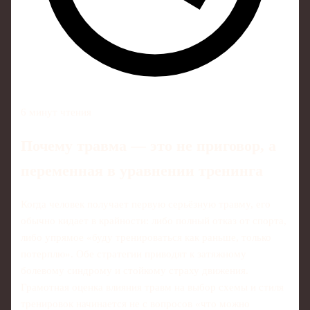
6 минут чтения
Почему травма — это не приговор, а
переменная в уравнении тренинга
Когда человек получает первую серьёзную травму, его
обычно кидает в крайности: либо полный отказ от спорта,
либо упрямое «буду тренироваться как раньше, только
потерплю». Обе стратегии приводят к затяжному
болевому синдрому и стойкому страху движения.
Грамотная оценка влияния травм на выбор схемы и стиля
тренировок начинается не с вопросов «что можно