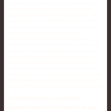
аккуратнее». На деле ткань ещё не набрала прочность, а
двигательный стереотип остался прежним. Человек
возвращает привычные веса, но не следит за качеством
движений, резко делает отрицательную фазу, забывает о
дыхании, и перегрузка опять ложится на слабое звено.
Вторая распространённая проблема — слепое
копирование чужих программ без учёта диагноза: у
знакомого помогли тяги с пола для спины, значит, и себе
включу, хотя у вас не мышечный спазм, а протрузия и
выраженная утренняя скованность. Третья ошибка —
экономия на диагностике: вместо того чтобы хотя бы
один раз получить консультация спортивного врача по
травмам онлайн, люди неделями читают противоречивые
форумы, собирают частичные советы и в итоге тратят
месяцы на хаотичные эксперименты со своим здоровьем.
Реальные кейсы: как мелкая
корректировка стиля меняет исход