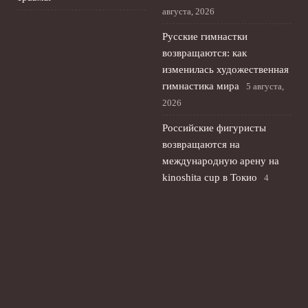
августа, 2026
Русские гимнастки
возвращаются: как
изменилась художественная
гимнастика мира
5 августа,
2026
Российские фигуристы
возвращаются на
международную арену на
kinoshita cup в Токио
4
августа, 2026
Русская теннисистка
Кристина Лютова: титул
Wta и выбор флага
3 августа,
2026
© 2026 Футбольный Пульс
Новости Рубина