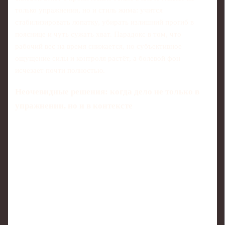
только упражнения, но и стиль жима: учится
стабилизировать лопатку, убирать излишний прогиб в
пояснице и чуть сужать хват. Парадокс в том, что
рабочий вес на время снижается, но субъективное
ощущение силы и контроля растёт, а болевой фон
исчезает почти полностью.
Неочевидные решения: когда дело не только в
упражнении, но и в контексте