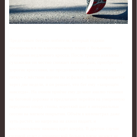
Представьте бегуна-любителя, который годами
тренировался по классическому плану с большими
объёмами медленного кросса. После травмы ахиллова
сухожилия он честно снижает километраж, приобретает
дорогие кроссовки, но продолжает приземляться «на
пятку» с жёстким шагом по асфальту. Боль возвращается
через две недели, и он решает, что бег ему «запрещён
навсегда». На очном приёме ему делают анализ техники
на беговой дорожке и предлагают перейти на умеренную
переднюю опору стопы, короткий шаг и интервальные
сессии на мягком покрытии. Объём в километрах даже
чуть растёт, но нагрузка на ахилл падает, и
восстановление наконец идёт вперёд. В другом случае
силовой атлет с хронической болью в плече меняет не