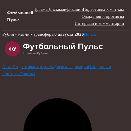
Травмы
Дисквалификации
Подготовка к матчам
Футбольный
Ожидания и прогнозы
Пульс
Интервью и комментарии
Skip
Рубин • матчи • трансферы
8 августа 2026
Поиск
to
content
News
Подготовка к матчам
Дисквалификации
Ожидания и
прогнозы
Травмы