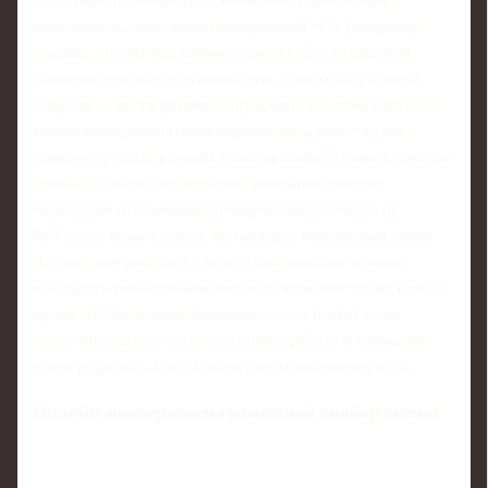
боли, определённый вес в ключевых упражнениях,
возможность выполнить повторяемый тест (например,
прыжок, спринт или сложную связку) без ухудшения
самочувствия на следующий день. Ещё один рабочий
лайфхак — вести дневник ощущений, где отмечаются не
только килограммы и повторения, но и качество сна,
уровень тревоги, реакция травмированной зоны в течение
суток. Это помогает отделить реальные сигналы
перегрузки от обычных тренировочных болей и не
бросаться менять схему при каждом неприятном уколе.
Для тех, кто работает с клиентами, полезно заранее
обсуждать реабилитация после спортивных травм цена и
сроки, чтобы человек понимал, что он платит не за
«чудо‑процедуру», а за системную работу и снижение
риска рецидива, а не за обещания мгновенного чуда.
Онлайн‑поддержка и грамотный подбор схемы