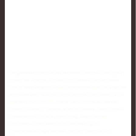
Современные технологии позволяют получать поддержку
даже в тех городах, где нет профильных специалистов.
Осмысленная консультация спортивного врача по травмам
онлайн может стать отправной точкой, чтобы не тратить
время на угадайку. На основе такой первичной оценки
проще объяснить тренеру, какие движения, амплитуды и
интенсивность сейчас допустимы, а какие лучше
приберечь. Далее уже выстраивается подбор
тренировочной программы с учетом травм: выбор