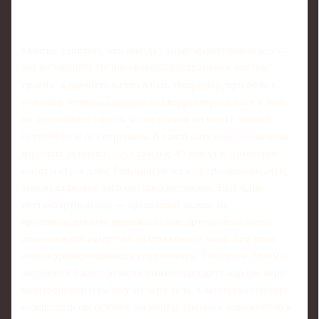
Многих удивляет, что иногда самый эффективный шаг —
это не «подбор тренировочной программы с учетом
травм», а вмешательство в быт. Например, при боли в
пояснице человек скрупулёзно корректирует план в зале,
но продолжает сидеть за ноутбуком по шесть часов в
сутулой позе без перерыва. В такой ситуации добавление
коротких активных пауз каждые 45 минут и изменение
высоты стула дают больший вклад в обезболивание, чем
замена становой тяги на гиперэкстензию. Ещё один
нестандартный ход — временный акцент на
противоположную конечность или другую плоскость
движения для разгрузки раздражённой зоны, при этом
общая тренированность сохраняется. Так, после травмы
лодыжки у баскетболиста можно вытащить кардио через
велотренажёр и работу на верх тела, а затем постепенно
возвращать прыжковые элементы, начина с упражнений в