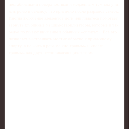
нестабильными поверхностями и медленным темпом учит
контролю и балансу, что критично после разрывов связок.
Иногда включение элементов йоги или пилатеса помогает
вернуть глубинные мышцы-стабилизаторы, которые и так
редко получают внимание в обычных «сплитах». Всё это
позволяет выстраивать мостик обратно к привычному
спорту, а не жить в режиме «до травмы» и «после
травмы» как двух несоприкасающихся эпох.