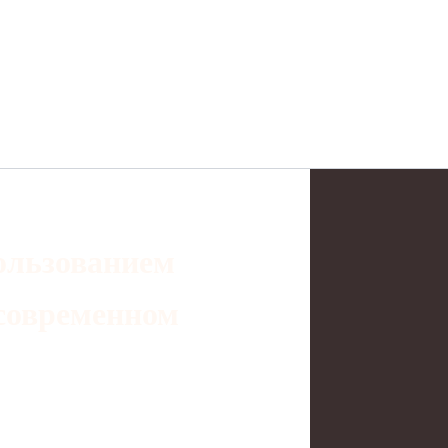
ользованием
 современном