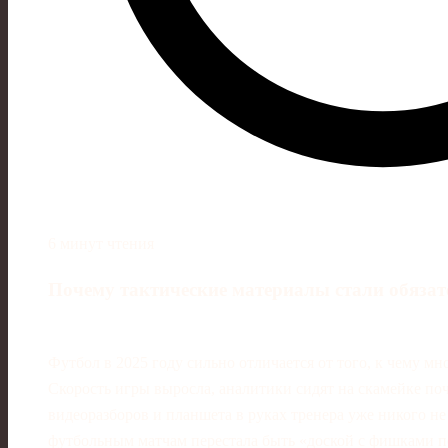
6 минут чтения
Почему тактические материалы стали обяза
Футбол в 2025 году сильно отличается от того, к чему мн
Скорость игры выросла, аналитики сидят на скамейке поч
видеоразборов и планшета в руках тренера уже никого не
футбольным матчам перестала быть «доской с фишками п