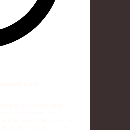
тельными в 2025
огие привыкли десять лет назад.
ти у каждой команды, а без
 удивишь. Тактическая подготовка к
еред игрой» и превратилась в целую