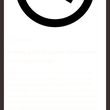
5 минут чтения
Почему дерби без звезд обманывает
интуицию каппера
Когда мы делаем прогноз на дерби сегодня и видим
новость «два лидера вне заявки», рука сама тянется
грузить против ослабленной команды. На бумаге всё
логично: нет бомбардира, нет ключевого плеймейкера —
атака разваливается. Но реальная практика показывает
обратные сценарии: в примерно 40–45% таких матчей
«ослабленный» фаворит не только не разваливается, но и