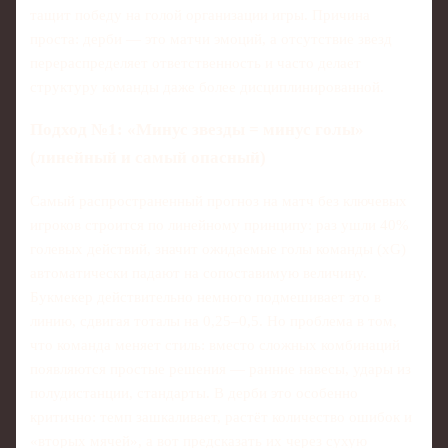
тащит победу на голой организации игры. Причина
проста: дерби — это матчи эмоций, а отсутствие звезд
перераспределяет ответственность и часто делает
структуру команды даже более дисциплинированной.
Подход №1: «Минус звезды = минус голы»
(линейный и самый опасный)
Самый распространенный прогноз на матч без ключевых
игроков строится по линейному принципу: раз ушли 40%
голевых действий, значит ожидаемые голы команды (xG)
автоматически падают на сопоставимую величину.
Букмекер действительно немного подмешивает это в
линию, сдвигая тоталы на 0,25–0,5. Но проблема в том,
что команда меняет стиль: вместо сложных комбинаций
появляются простые решения — ранние навесы, удары из
полудистанции, стандарты. В дерби это особенно
критично: темп зашкаливает, растёт количество ошибок и
«вторых мячей», а вот предсказать их через сухую