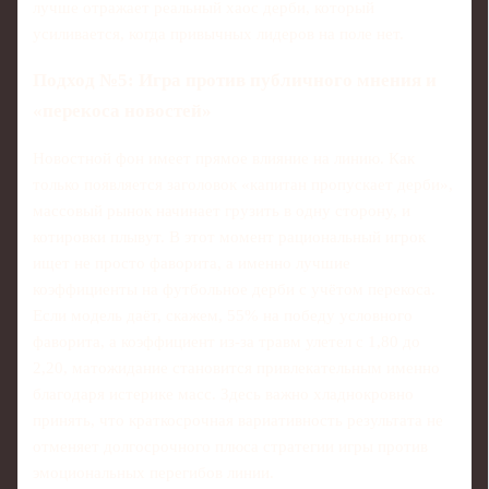
лучше отражает реальный хаос дерби, который
усиливается, когда привычных лидеров на поле нет.
Подход №5: Игра против публичного мнения и
«перекоса новостей»
Новостной фон имеет прямое влияние на линию. Как
только появляется заголовок «капитан пропускает дерби»,
массовый рынок начинает грузить в одну сторону, и
котировки плывут. В этот момент рациональный игрок
ищет не просто фаворита, а именно лучшие
коэффициенты на футбольное дерби с учётом перекоса.
Если модель даёт, скажем, 55% на победу условного
фаворита, а коэффициент из-за травм улетел с 1,80 до
2,20, матожидание становится привлекательным именно
благодаря истерике масс. Здесь важно хладнокровно
принять, что краткосрочная вариативность результата не
отменяет долгосрочного плюса стратегии игры против
эмоциональных перегибов линии.