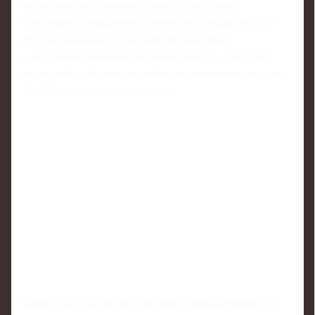
интенсивности (спринты, единоборства, фолы);
- увеличивать ожидаемое количество стандартов на 10–
20% по сравнению с обычной лиговой игрой;
- закладывать повышенную вариативность счёта (рост
дисперсии) — больше вероятности нетипичных исходов
3:2, 2:2 вместо «расписных» 1:0.
Такой подход делает модель менее «лабораторной», но