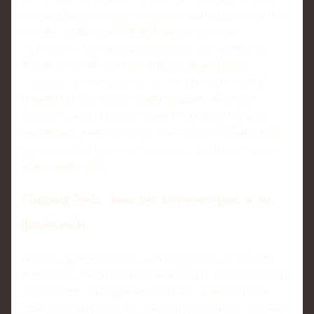
выпадал Лукаку, а рынок системно недооценивал глубину
состава. В ряде дерби коэффициенты на победу
«неполного» Интера поднимались до 2,20–2,40, хотя
модель xG по итогам матчей показывала перевес
«нефаворита» по линии 1,6–1,8 xG против 0,8–1,0 xG.
Игроки, которые делали ставки на дерби прогнозы
экспертов, ориентируясь только на фамилии в старте,
оказывались в минусе; те же, кто считал потенциал всей
группы атаки и структуру прессинга, стабильно ловили
завышенные кэфы.
Подход №2: Анализ структуры, а не
фамилий
Гораздо взрослее подход — отталкиваться от того, как
отсутствие лидеров меняет модель игры. В дерби тренеры
почти всегда усиливают компактность, сдвигают блок
ниже и делают ставку на стандарты и переходы. Поэтому