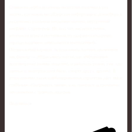
Ставки на дерби прогнозы экспертов полезны в тех
частях, где важна инсайдерская информация: атмосфера в
раздевалке, реальные кондиции замены, внутренний
конфликт с тренером. Но все, что касается темпа,
плотности игры и потенциала по ударам/стандартам,
гораздо надёжнее описывается математикой.
Оптимальный вариант: использовать мнения аналитиков
как фильтр — отбрасывать матчи, где информация
противоречит вашим моделям, и работать только там, где
данные и эксперты хотя бы не спорят друг с другом. В
итоге именно такая комбинированная стратегия даёт шанс
стабильно обыгрывать линию, а не гоняться за громкими
заголовками о травмах лидеров.
Поделиться