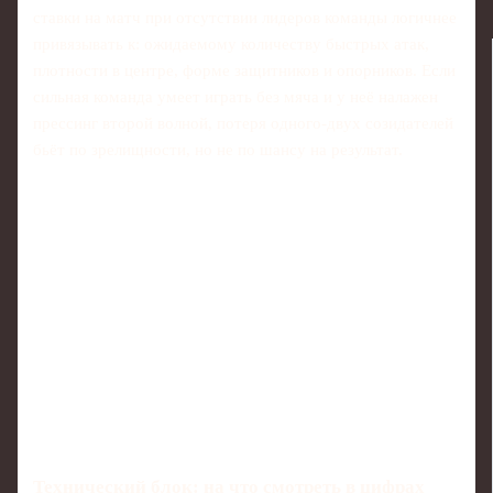
ставки на матч при отсутствии лидеров команды логичнее
привязывать к: ожидаемому количеству быстрых атак,
плотности в центре, форме защитников и опорников. Если
сильная команда умеет играть без мяча и у неё налажен
прессинг второй волной, потеря одного-двух созидателей
бьёт по зрелищности, но не по шансу на результат.
Технический блок: на что смотреть в цифрах