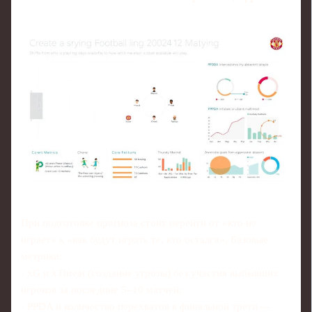
При подготовке прогноза стоит перейти от «кто не
играет» к «как будут играть те, кто остался». Базовые
метрики:
- xG и xThreat (создание угрозы) без участия выбывших
игроков за последние 5–10 матчей;
- PPDA и количество перехватов в финальной трети —