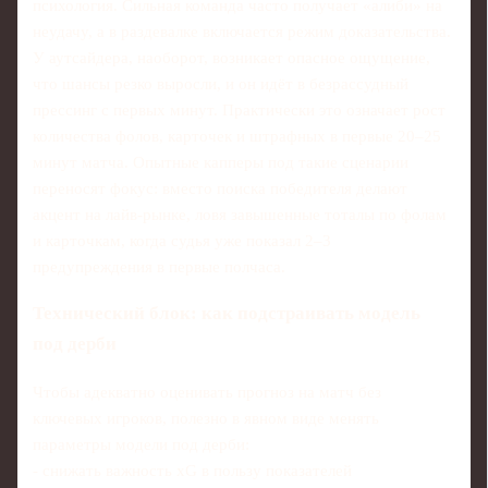
психология. Сильная команда часто получает «алиби» на
неудачу, а в раздевалке включается режим доказательства.
У аутсайдера, наоборот, возникает опасное ощущение,
что шансы резко выросли, и он идёт в безрассудный
прессинг с первых минут. Практически это означает рост
количества фолов, карточек и штрафных в первые 20–25
минут матча. Опытные капперы под такие сценарии
переносят фокус: вместо поиска победителя делают
акцент на лайв-рынке, ловя завышенные тоталы по фолам
и карточкам, когда судья уже показал 2–3
предупреждения в первые полчаса.
Технический блок: как подстраивать модель
под дерби
Чтобы адекватно оценивать прогноз на матч без
ключевых игроков, полезно в явном виде менять
параметры модели под дерби:
- снижать важность xG в пользу показателей