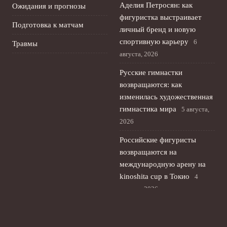
Аделия Петросян: как
Ожидания и прогнозы
фигуристка выстраивает
Подготовка к матчам
личный бренд и новую
спортивную карьеру
6
Травмы
августа, 2026
Русские гимнастки
возвращаются: как
изменилась художественная
гимнастика мира
5 августа,
2026
Российские фигуристы
возвращаются на
международную арену на
kinoshita cup в Токио
4
августа, 2026
Русская теннисистка
Кристина Лютова: титул