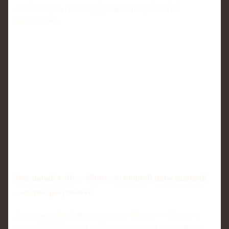
статистику по голам конкретных лидеров почти
невозможно.
Реальный кейс: «Минус основной нападающий
— плюс результат»
Хрестоматийный пример: дерби «Интер» – «Милан» в
сезоне 2020/21, когда у «Интера» до игры долгое время