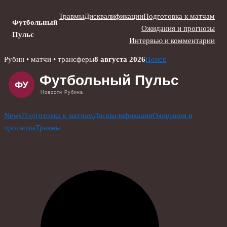
Травмы
Дисквалификации
Подготовка к матчам
Футбольный
Ожидания и прогнозы
Пульс
Интервью и комментарии
Skip
Рубин • матчи • трансферы
8 августа 2026
Поиск
to
content
News
Подготовка к матчам
Дисквалификации
Ожидания и
прогнозы
Травмы