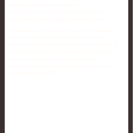
индикатор агрессивного прессинга;
- доля голов со стандартов: если больше 35–40%,
выпадение креативных лидеров критично меньше.
Когда вы видите, что команда в дерби и так забивает
около половины мячей после угловых и штрафных,
«минус плеймейкер» автоматически обесценивается. В
таких условиях лучшие коэффициенты на футбольное
дерби часто оказываются на угловые, фолы и
индивидуальные тоталы защитников по ударам, а не на
классический исход 1Х2.