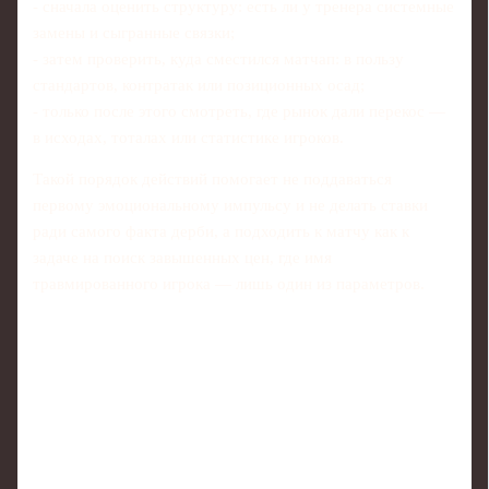
- сначала оценить структуру: есть ли у тренера системные
замены и сыгранные связки;
- затем проверить, куда сместился матчап: в пользу
стандартов, контратак или позиционных осад;
- только после этого смотреть, где рынок дали перекос —
в исходах, тоталах или статистике игроков.
Такой порядок действий помогает не поддаваться
первому эмоциональному импульсу и не делать ставки
ради самого факта дерби, а подходить к матчу как к
задаче на поиск завышенных цен, где имя
травмированного игрока — лишь один из параметров.