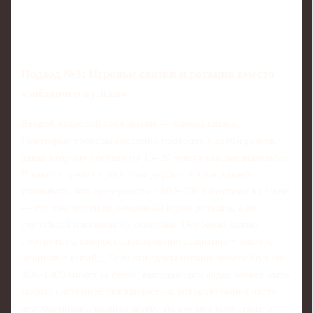
Подход №3: Игровые связки и ротация вместо
«звёздного культа»
Второй взрослый угол зрения — оценка связок.
Некоторые тренеры системно подводят к дерби резерв,
давая второму составу по 15–20 минут каждые выходные.
В таких случаях прогноз на дерби сегодня должен
учитывать, что «резервист» с 600–700 минутами в сезоне
— это уже почти полноценный игрок ротации, а не
случайный школьник со скамейки. Особенно важно
смотреть на микросвязки: крайний защитник + вингер,
опорник + инсайд. Если эти дуэты играют вместе больше
800–1000 минут за сезон, выпадающий лидер может быть
закрыт системной сыгранностью, которую рынок часто
недооценивает, вращая линию только под новостями о