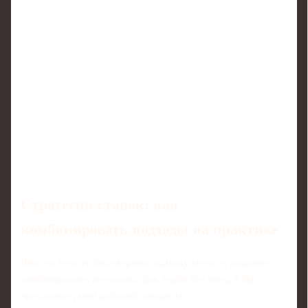
Стратегии ставок: как
комбинировать подходы на практике
Вместо того чтобы «верить» одному методу, разумнее
комбинировать несколько. Для дерби без звезд я бы
предложил такой рабочий алгоритм: