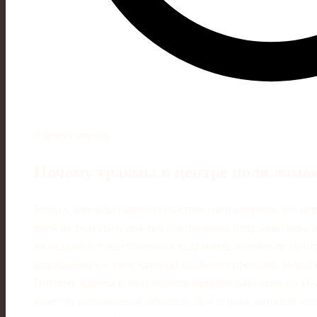
9 минут чтения
Почему травмы в центре поля лома
Когда у команды вылетает из строя один опорник, это неп
дней до тура сразу два-три центральных полузащитника о
на неделю тут же становится куда менее линейным. Цент
штрафными», а узел, который связывает прессинг, выход 
Поэтому травмы в этой области моментально бьют по xG,
качеству позиционной обороны. Для игрока, который дел