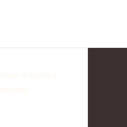
авмы в центре
команду