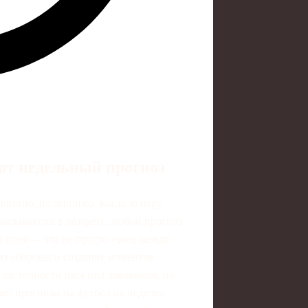
ют недельный прогноз
риятно, но терпимо. Когда за пару
казываются в лазарете, любой прогноз
р поля — это не просто «зона между
из обороны и создание моментов.
 по точности паса под давлением, по
ает прогнозы на футбол на неделю,