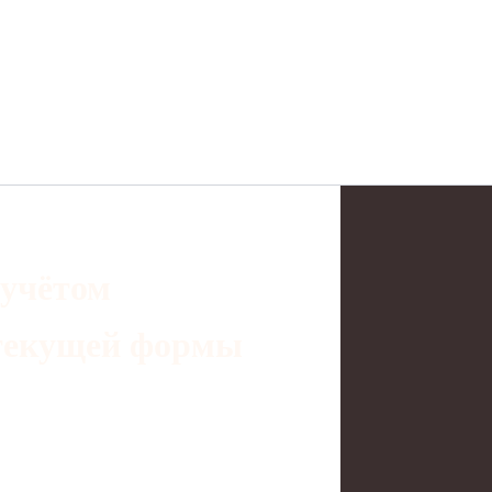
 учётом
 текущей формы