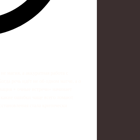
е магия, а аккуратная работа с
огда речь идёт не об одном матче, а о
вация + очные встречи» начинает
е, какие ошибки чаще всего ломают
осстановления стала критически