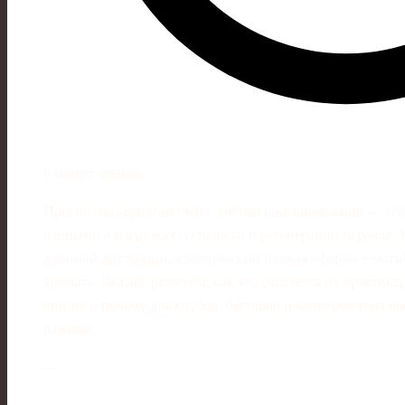
8 минут чтения
Прогноз на серию матчей с учётом восстановления — это н
данными о нагрузках, усталости и регенерации игроков. К
длинной дистанции, классический подход «форма + моти
хромать. Дальше разберём, как это считается на практик
линию и почему для клубов, бетторов и капперов тема в
важной.
---