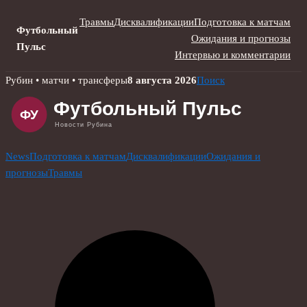
Травмы
Дисквалификации
Подготовка к матчам
Футбольный
Ожидания и прогнозы
Пульс
Интервью и комментарии
Skip
Рубин • матчи • трансферы
8 августа 2026
Поиск
to
content
News
Подготовка к матчам
Дисквалификации
Ожидания и
прогнозы
Травмы