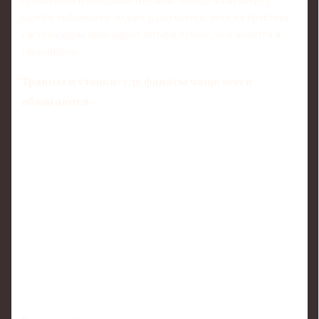
букмекеров и ожидания публики: иногда хайп вокруг
одного выбывшего лидера раздувается, хотя на практике
система игры нивелирует потери лучше, чем кажется в
первый день.
Травмы и ставки: где фанаты чаще всего
обжигаются