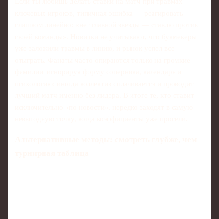
Если ты любишь делать ставки на матч при травмах
ключевых игроков, типичная ошибка — реагировать
слишком линейно: «нет главной звезды — ставлю против
своей команды». Новички не учитывают, что букмекеры
уже заложили травмы в линию, и рынок успел все
отыграть. Фанаты часто опираются только на громкие
фамилии, игнорируя форму соперника, календарь и
психологию: иногда коллектив сплачивается и проводит
лучший матч именно без лидера. В итоге те, кто ставит
исключительно «по новости», нередко заходят в самую
невыгодную точку, когда коэффициенты уже просели.
Альтернативные методы: смотреть глубже, чем
турнирная таблица