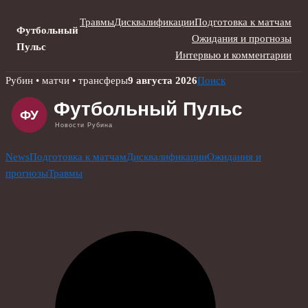
Травмы
Дисквалификации
Подготовка к матчам
Футбольный
Ожидания и прогнозы
Пульс
Интервью и комментарии
Skip
Рубин • матчи • трансферы
9 августа 2026
Поиск
to
content
News
Подготовка к матчам
Дисквалификации
Ожидания и
прогнозы
Травмы