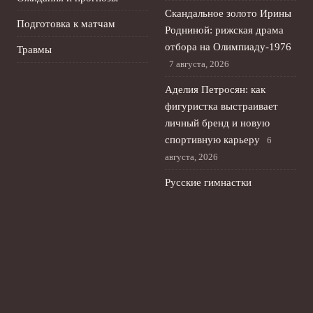
Скандальное золото Ирины
Подготовка к матчам
Родниной: рижская драма
отбора на Олимпиаду‑1976
Травмы
7 августа, 2026
Аделия Петросян: как
фигуристка выстраивает
личный бренд и новую
спортивную карьеру
6
августа, 2026
Русские гимнастки
возвращаются: как
изменилась художественная
гимнастика мира
5 августа,
2026
Российские фигуристы
возвращаются на
международную арену на