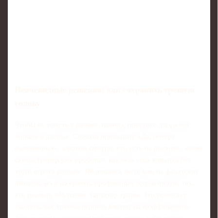
Неочевидные решения: как сохранить трезвую
голову
Чтобы не тонуть в панике, начни с простого: разделяй
эмоции и данные. Сначала признавай: «Да, потеря
болезненная», а потом смотри, кто есть на подмене, какие
схемы тренер уже пробовал, как вела себя команда без
этого игрока раньше. Подпишись не только на фанатские
паблики, но и на врачей, профильных журналистов, тех,
кто реально объясняет характер травм. Это помогает
увидеть, как травмы игроков влияют на коэффициенты