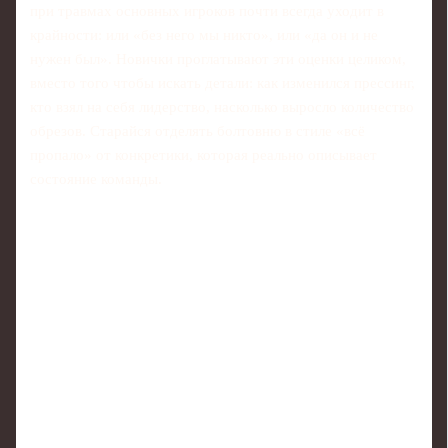
при травмах основных игроков почти всегда уходит в
крайности: или «без него мы никто», или «да он и не
нужен был». Новички проглатывают эти оценки целиком,
вместо того чтобы искать детали: как изменился прессинг,
кто взял на себя лидерство, насколько выросло количество
обрезов. Старайся отделять болтовню в стиле «всё
пропало» от конкретики, которая реально описывает
состояние команды.