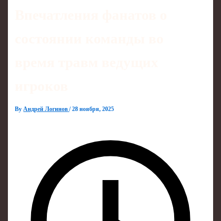
Впечатления фанатов о
состоянии команды во
время травм ведущих
игроков
By
Андрей Логинов
/
28 ноября, 2025