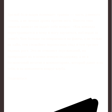
Зрелый болельщик понимает: травмы — часть длинного
сезона, а не личная драма против него. Вместо «нас
лишили шанса» он задаёт себе вопрос: «Как команда
перестраивается и чему я могу научиться, наблюдая за
этим?» Чем больше ты опираешься на факты, а не только
на хайп, тем спокойнее переносишь спад и тем трезвее
видишь рост. Это не отменяет переживаний, но
превращает их в осмысленную поддержку, а не в
бесконечный негатив в комментариях, который давит и на
тебя, и на комьюнити вокруг клуба.
Поделиться