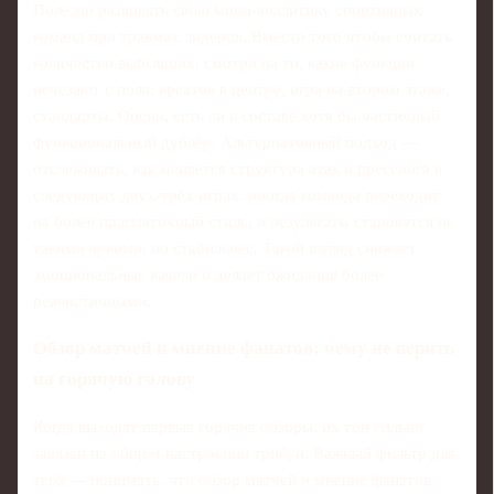
Полезно развивать свою мини‑аналитику спортивных
команд при травмах лидеров. Вместо того чтобы считать
количество выбывших, смотри на то, какие функции
исчезают с поля: креатив в центре, игра на втором этаже,
стандарты. Оцени, есть ли в составе хотя бы частичный
функциональный дублёр. Альтернативный подход —
отслеживать, как меняется структура атак и прессинга в
следующих двух‑трёх играх: иногда команда переходит
на более прагматичный стиль, и результаты становятся не
такими яркими, но стабильнее. Такой взгляд снижает
эмоциональные качели и делает ожидания более
реалистичными.
Обзор матчей и мнение фанатов: чему не верить
на горячую голову
Когда выходят первые горячие обзоры, их тон сильно
завязан на общем настроении трибун. Важный фильтр для
тебя — понимать, что обзор матчей и мнение фанатов