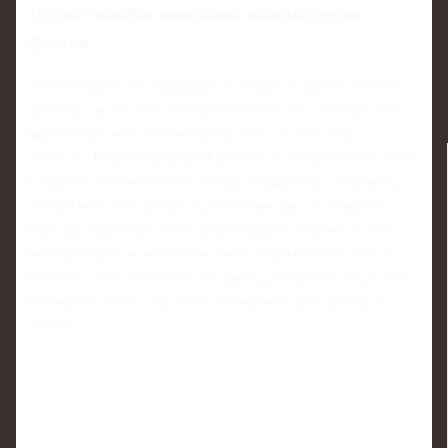
Частые ошибки новичков: эмоции против
фактов
Главный провал начинающих фанатов — путать личную
тревогу с реальной аналитикой. Видят новость о разрыве
крестообразных связок и сразу решают, что «игра
умерла». Второй типичный промах — игнорировать стиль
команды: если клуб и так больше играет через контроль
мяча и прессинг, потеря одного форварда не обрушит
игру. Третья ошибка — верить первым заголовкам без
проверки сроков восстановления. Люди читают «выпал
надолго» и не уточняют, это три недели или полгода, хотя
именно от этого зависит состояние команды и план на
сезон.