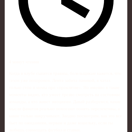
4 минут чтения
Когда в клубе сыпятся травмы, болельщикам кажется, что
сезон уже похоронен. Лента забита паникой, в чатах
только стон и мемы про «проклятие». Но именно в такие
моменты видно, кто умеет трезво смотреть на состояние
команды, а кто живет эмоциями. Давай разберемся, какие
мысли фанатов реально помогают понять перспективы, а
какие только накручивают. Заодно посмотрим, как это все
бьет по ожиданиям, нервам и даже кошельку, если ты
любишь совмещать футбол и ставки.