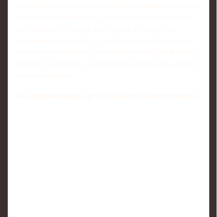
на футбол с учетом травм и состава команды, а не просто
повторять чужие мнения. Следи за мелочами: кто чаще
всех выходит на замену, кого тренер тестирует на
непривычных позициях — это подсказки к тому, как он
планирует перекрывать возможные потери. Такой подход
помогает и для души, и для кошелька, когда речь заходит
о разумном риске.
Как формировать зрелое фанатское восприятие