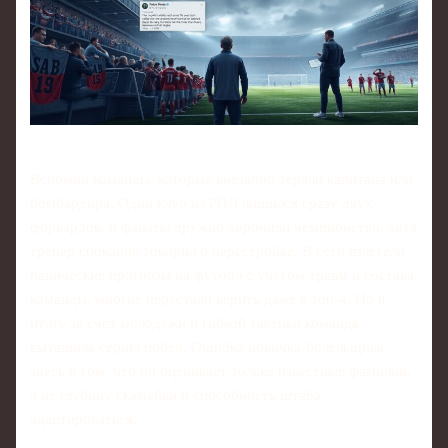
Вспомни команды, которые внезапно теряли капитана или
бомбардира. Один клуб из РПЛ лишился сразу двух
форвардов, и фанаты дружно хоронили чемпионство, хотя
тренер спокойно говорил о перестройке. В сети взлетели
панические прогнозы на футбол с учетом травм и состава
команды, многие перестали верить даже в топ‑4. Но в
итоге за счет молодёжи и гибкой тактики команда
вытащила серию побед. Ошибка новичка‑болельщика
здесь в том, что он оценивает только известные фамилии,
а не глубину скамейки и способность штаба
адаптироваться.