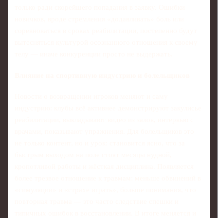
только ради скорейшего попадания в заявку. Ошибки
новичков, вроде стремления «додавливать» боль или
соревноваться в сроках реабилитации, постепенно будут
вытесняться культурой осознанного отношения к своему
телу — иначе конкуренции просто не выдержать.
Влияние на спортивную индустрию и болельщиков
Новости о возвращении игроков меняют и саму
индустрию: клубы всё активнее демонстрируют закулисье
реабилитации, выкладывают видео из залов, интервью с
врачами, показывают упражнения. Для болельщиков это
не только контент, но и урок: становится ясно, что за
быстрым выходом на поле стоят месяцы нудной,
кропотливой работы и жёсткая дисциплина. Появляется
более трезвое отношение к травмам: меньше обвинений в
«симуляции» и «страхе играть», больше понимания, что
повторная травма — это часто следствие спешки и
типичных ошибок в восстановлении. В итоге меняется и