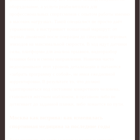
оборудование, а услуги реабилитолога для
профессиональных спортсменов с опытом работы именно
в высоких нагрузках. Такой специалист не просто даёт
упражнения, а выстраивает пошаговый маршрут: от
первых движений после операции до симуляции игровых
эпизодов на максимальной скорости. В ход идут датчики
силы, платформи для анализа прыжков, видеоразбор
техники бега и смены направления. Новички часто
недооценивают этот уровень детализации и пытаются
«забрать программу с собой», не имея ежедневной
корректировки. В результате то, что должно
адаптироваться под состояние конкретного человека,
становится жёстким шаблоном, и организм либо не
дотягивает до заданной планки, либо ломается по пути.
Москва как витрина: как изменилась
спортивная медицина за последние годы
Если смотреть на карты клиник и частные новости,