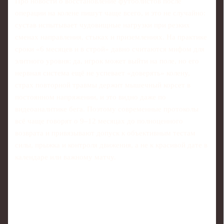
Про новости о восстановление футболистов после
операции на колене пишут чаще всего, и это не случайно:
сустав испытывает чудовищные нагрузки при резких
сменах направления, стыках и приземлениях. На практике
сроки «6 месяцев и в строй» давно считаются мифом для
элитного уровня: да, игрок может выйти на поле, но его
нервная система ещё не успевает «доверять» колену,
страх повторной травмы держит мышечный корсет в
постоянном напряжении, и это видно даже по
видеоаналитике бега. Поэтому современные протоколы
всё чаще говорят о 9–12 месяцах до полноценного
возврата и привязывают допуск к объективным тестам
силы, прыжка и контроля движения, а не к красивой дате в
календаре или важному матчу.