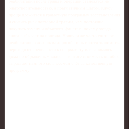
реабилитации после травм и операций становятся не
благотворительностью, а прагматичным шагом. Клубу
проще вложиться в грамотную программу восстановления
и снизить риск повторной травмы, чем постоянно
покупать замену и объяснять фанатам, почему звезда
снова выбывает на полгода. Новички же часто считают
реабилитацию «слишком дорогой» и пытаются экономить,
переходя от специалиста к специалисту или занимаясь
дома по обрывочным видео — в итоге стоимость ошибок
вырастает намного сильнее, чем счёт за качественную
программу.