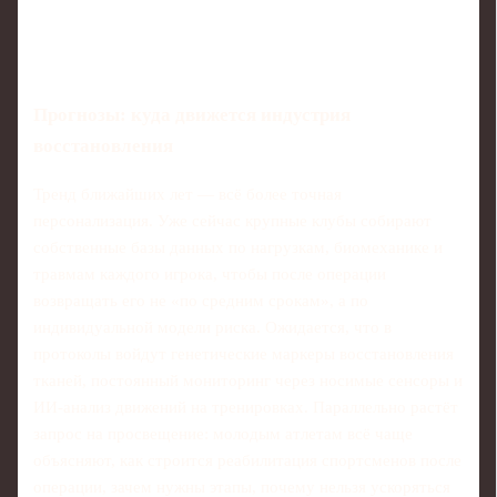
Прогнозы: куда движется индустрия
восстановления
Тренд ближайших лет — всё более точная
персонализация. Уже сейчас крупные клубы собирают
собственные базы данных по нагрузкам, биомеханике и
травмам каждого игрока, чтобы после операции
возвращать его не «по средним срокам», а по
индивидуальной модели риска. Ожидается, что в
протоколы войдут генетические маркеры восстановления
тканей, постоянный мониторинг через носимые сенсоры и
ИИ-анализ движений на тренировках. Параллельно растёт
запрос на просвещение: молодым атлетам всё чаще
объясняют, как строится реабилитация спортсменов после
операции, зачем нужны этапы, почему нельзя ускоряться