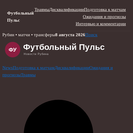
Травмы
Дисквалификации
Подготовка к матчам
Футбольный
Ожидания и прогнозы
Пульс
Интервью и комментарии
Skip
Рубин • матчи • трансферы
8 августа 2026
Поиск
to
content
News
Подготовка к матчам
Дисквалификации
Ожидания и
прогнозы
Травмы