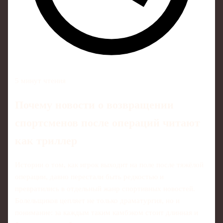
5 минут чтения
Почему новости о возвращении
спортсменов после операций читают
как триллер
Истории о том, как игрок выходит на поле после тяжёлой
операции, давно перестали быть редкостью и
превратились в отдельный жанр спортивных новостей.
Болельщиков цепляет не только драматургия, но и
понимание: за каждым таким камбэком стоит длинная и