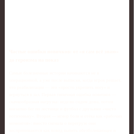
Частые ошибки новичков: от «я сам всё знаю»
до героизма на показ
Самые болезненные истории начинаются не в
операционной, а уже после выписки, когда игрок решает,
что реабилитация — это «просто укрепить ногу» и
вернуться в зал. Первая типичная ошибка новичков —
скачкообразная нагрузка: неделю сидим дома, потом
внезапно бег по лестнице и футбол с друзьями «чисто
потихоньку». Вторая — игнор боли и отёка как «рабочих
моментов»: вместо сигнала о перегрузе они
воспринимаются как повод выпить обезболивающее и