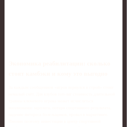
Экономика реабилитации: сколько
стоят камбэки и кому это выгодно
За каждым сообщением «игрок вернулся в строй» стоит
немалый счёт. Для клубов топ-лиг стоимость длительной
травмы ключевого игрока может исчисляться
миллионами: зарплата, потеря спортивного результата,
падение интереса болельщиков, провал в маркетинге.
Именно поэтому инвестиции в центр спортивной