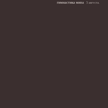
гимнастика мира
5 августа,
2026
Российские фигуристы
возвращаются на
международную арену на
kinoshita cup в Токио
4
августа, 2026
© 2026 Футбольный Пульс
Новости Рубина
News
Дисквалификации
Интервью и комментарии
Ожидания и прогнозы