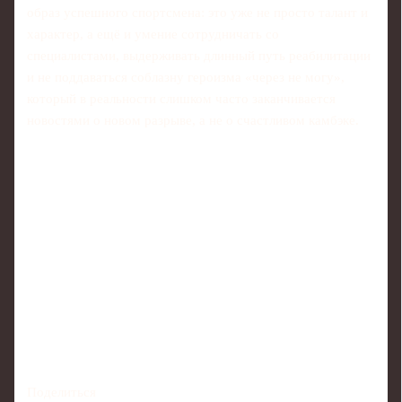
образ успешного спортсмена: это уже не просто талант и
характер, а ещё и умение сотрудничать со
специалистами, выдерживать длинный путь реабилитации
и не поддаваться соблазну героизма «через не могу»,
который в реальности слишком часто заканчивается
новостями о новом разрыве, а не о счастливом камбэке.
Поделиться