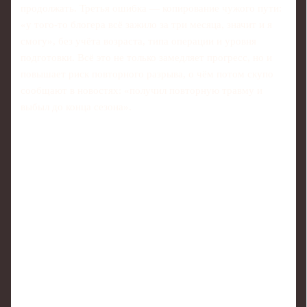
продолжать. Третья ошибка — копирование чужого пути:
«у того-то блогера всё зажило за три месяца, значит и я
смогу», без учёта возраста, типа операции и уровня
подготовки. Всё это не только замедляет прогресс, но и
повышает риск повторного разрыва, о чём потом скупо
сообщают в новостях: «получил повторную травму и
выбыл до конца сезона».