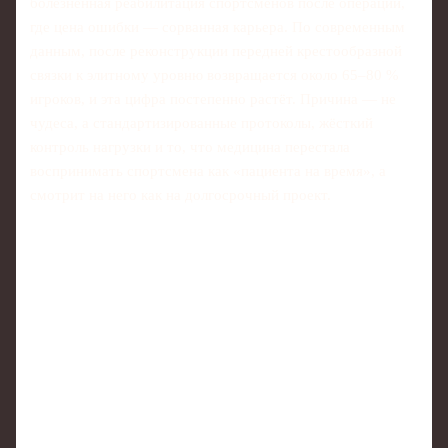
болезненная реабилитация спортсменов после операции,
где цена ошибки — сорванная карьера. По современным
данным, после реконструкции передней крестообразной
связки к элитному уровню возвращается около 65–80 %
игроков, и эта цифра постепенно растёт. Причина — не
чудеса, а стандартизированные протоколы, жёсткий
контроль нагрузки и то, что медицина перестала
воспринимать спортсмена как «пациента на время», а
смотрит на него как на долгосрочный проект.