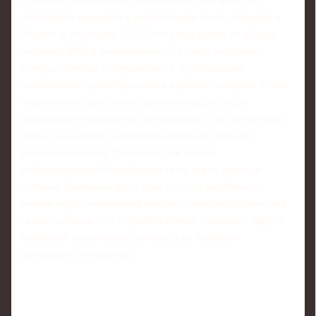
спортивная медицина и реабилитация после операций в
Москве за последние 10–15 лет ушла далеко от образа
«кабинет ЛФК в поликлинике». В городе работают
центры, которые сотрудничают с футбольными,
хоккейными, единоборческими клубами, забирают к себе
спортсменов сразу после выписки и ведут их до
полноценного выхода на соревнования. Там же пробуют
новые технологии: антигравитационные дорожки,
роботизированные тренажёры для колена,
нейромышечный биообратная связь через экраны и
датчики. Новичкам здесь тоже есть где ошибиться:
многие ждут «волшебный аппарат», который сделает всё
за них, забывая, что устройства лишь усиливают эффект
правильно построенной работы, а не заменяют
дисциплину и терпение.