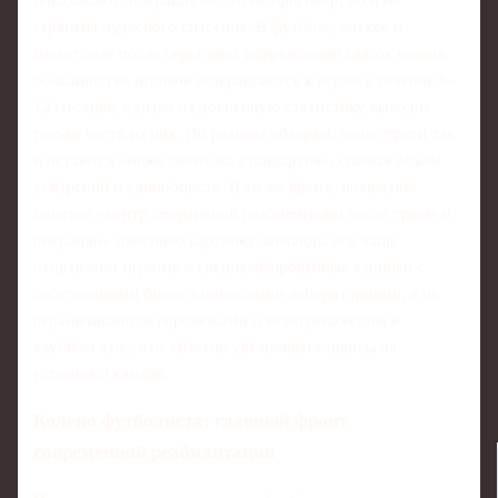
гарантия чудесного спасения. В футболе, хоккее и
баскетболе после серьёзных повреждений связок колена
большинство игроков возвращаются к играм в течение 6–
12 месяцев, однако на довоенную статистику выходит
только часть из них. По разным обзорам, около трети так
и остаются «ниже своих же стандартов», снижая объём
ускорений и единоборств. В то же время, появление
понятия «центр спортивной реабилитации после травм и
операций» изменило картинку: команды всё чаще
отправляют игроков в специализированные клиники с
собственными биомеханическими лабораториями, а не
ограничиваются перевязками и велотренажёром в
клубном зале, что заметно увеличивает шансы на
успешный камбэк.
Колено футболиста: главный фронт
современной реабилитации