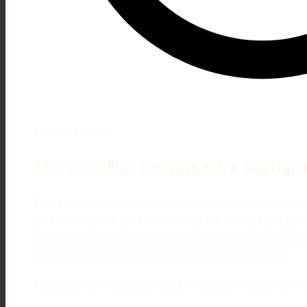
8 минут чтения
Зачем вообще считать риск повтор
Если говорить по‑простому: первая травма ломает тело, 
риска повторной травмы после реабилитации
уже давн
опцией» и превратилась в обязательный элемент любой 
любительского фитнеса до профессионального спорта.
За последние 3 года (2022–2024, по данным обзоров BJSM