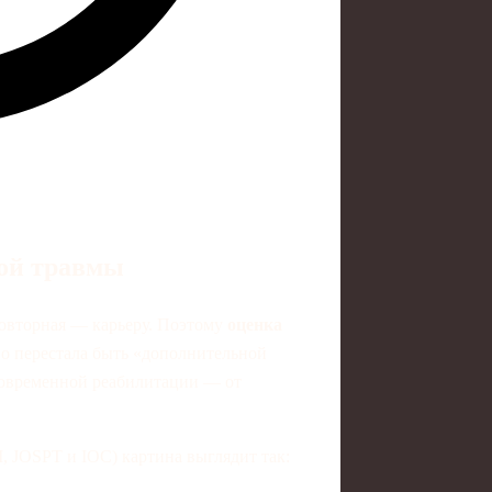
ной травмы
повторная — карьеру. Поэтому
оценка
о перестала быть «дополнительной
современной реабилитации — от
, JOSPT и IOC) картина выглядит так: