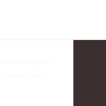
равмы по фазам
а спортсмена