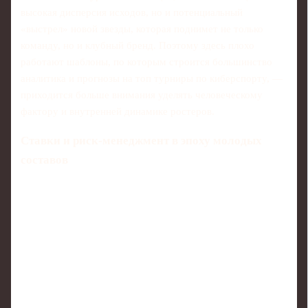
высокая дисперсия исходов, но и потенциальный
«выстрел» новой звезды, которая поднимет не только
команду, но и клубный бренд. Поэтому здесь плохо
работают шаблоны, по которым строится большинство
аналитика и прогнозы на топ турниры по киберспорту, —
приходится больше внимания уделять человеческому
фактору и внутренней динамике ростеров.
Ставки и риск‑менеджмент в эпоху молодых
составов