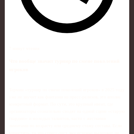
7 минут чтения
Что вообще значит турнир по смене поколений
игроков
Термин «турнир по смене поколений игроков» в 2025 году
уже не звучит как фантазия из пресс-релизов, это вполне
конкретный формат. По сути, это крупный ивент, где
организаторы сознательно сводят на одной сцене «старую
гвардию» и молодых талантов, часто с жесткими
лимитами по возрасту или среднему стажу состава. Если
упростить, то это стресс‑тест экосистемы: выдержат ли