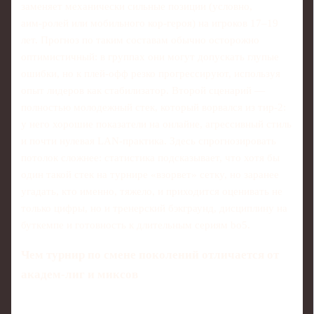
заменяет механически сильные позиции (условно,
аим‑ролей или мобильного кор‑героя) на игроков 17–19
лет. Прогноз по таким составам обычно осторожно
оптимистичный: в группах они могут допускать глупые
ошибки, но к плей‑офф резко прогрессируют, используя
опыт лидеров как стабилизатор. Второй сценарий —
полностью молодежный стек, который ворвался из тир‑2:
у него хорошие показатели на онлайне, агрессивный стиль
и почти нулевая LAN‑практика. Здесь спрогнозировать
потолок сложнее: статистика подсказывает, что хотя бы
один такой стек на турнире «взорвет» сетку, но заранее
угадать, кто именно, тяжело, и приходится оценивать не
только цифры, но и тренерский бэкграунд, дисциплину на
буткемпе и готовность к длительным сериям bo5.
Чем турнир по смене поколений отличается от
академ‑лиг и миксов