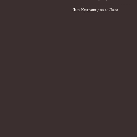
Яна Кудрявцева и Лала
Крамаренко: большой
мастер‑класс по
художественной гимнастике
1 августа, 2026
© 2026 Футбольный Пульс
Новости Рубина
News
Дисквалификации
Интервью и комментарии
Ожидания и прогнозы
Подготовка к матчам
Травмы