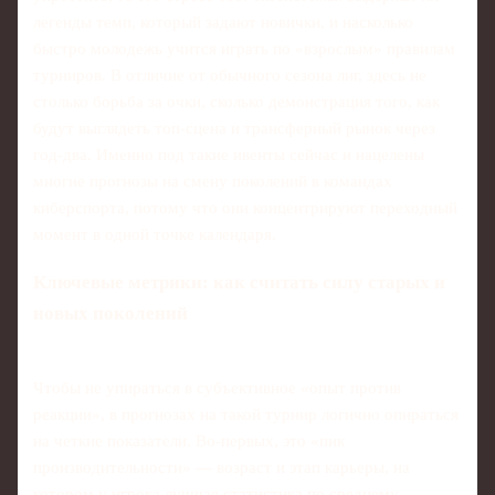
легенды темп, который задают новички, и насколько
быстро молодежь учится играть по «взрослым» правилам
турниров. В отличие от обычного сезона лиг, здесь не
столько борьба за очки, сколько демонстрация того, как
будут выглядеть топ‑сцена и трансферный рынок через
год‑два. Именно под такие ивенты сейчас и нацелены
многие прогнозы на смену поколений в командах
киберспорта, потому что они концентрируют переходный
момент в одной точке календаря.
Ключевые метрики: как считать силу старых и
новых поколений
Чтобы не упираться в субъективное «опыт против
реакции», в прогнозах на такой турнир логично опираться
на четкие показатели. Во‑первых, это «пик
производительности» — возраст и этап карьеры, на
котором у игрока лучшая статистика по среднему