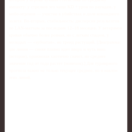
импакту: у стрелков это чаще KD + урон по раундам, у
мобо‑игроков — участие в убийствах и доля командного
золота. Во‑вторых, стабильность: дисперсия результатов
по LAN‑матчам за последние 12–18 месяцев. У ветеранов
кривая обычно более ровная, но с легким спадом, у
молодых — «зубчатая», но тренд растущий. [Диаграмма:
две линии — синяя плавно идет вверх и чуть вниз
(ветеран), оранжевая хаотично скачет, но среднее
значение год от года растет (новичок).] Для турнирного
прогноза важно не только текущее среднее, но и наклон
этих линий.