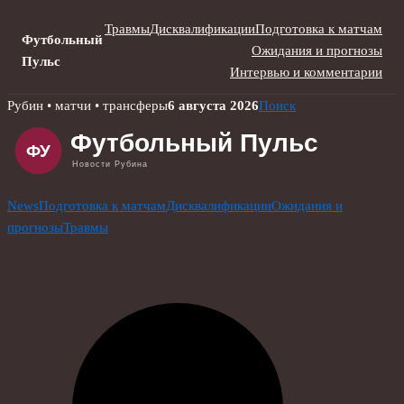
Травмы
Дисквалификации
Подготовка к матчам
Футбольный
Ожидания и прогнозы
Пульс
Интервью и комментарии
Skip
Рубин • матчи • трансферы
6 августа 2026
Поиск
to
content
News
Подготовка к матчам
Дисквалификации
Ожидания и
прогнозы
Травмы