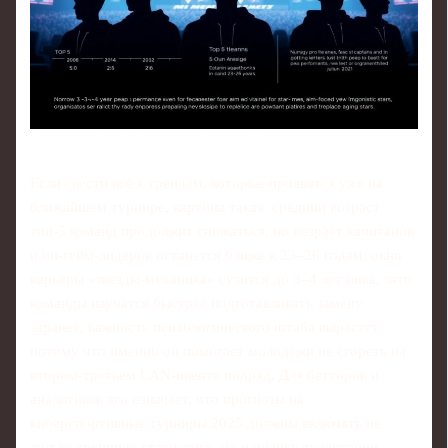
Если свести всё к трендам, которые проявятся уже на
ближайшем турнире, картина такая: средний возраст
топ‑5 команд продолжит снижаться, но возраст капитанов
и ин‑гейм‑лидеров останется ближе к 23–26 годам; окно
карьеры «звезды‑механика» сузится до 3–4 лет пика, зато
команды научатся быстрее подготавливать замену
заранее; важность психологического штаба вырастет,
потому что именно он помогает молодежи не сгореть на
втором‑третьем LAN‑ивенте подряд. Для бетторов и
аналитиков это означает, что прогнозы на
киберспортивные турниры 2025 должны включать не
только текущую статистику, но и оценку траектории