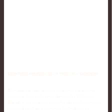
Практические примеры и типичные сценарии
Посмотрим на пару типовых сценариев, которые мы
увидим на турнире по смене поколений в 2025 году.
Первый — «ветеранское ядро плюс два юнита»: команда
сохраняет капитана и ключевого плеймейкера, но