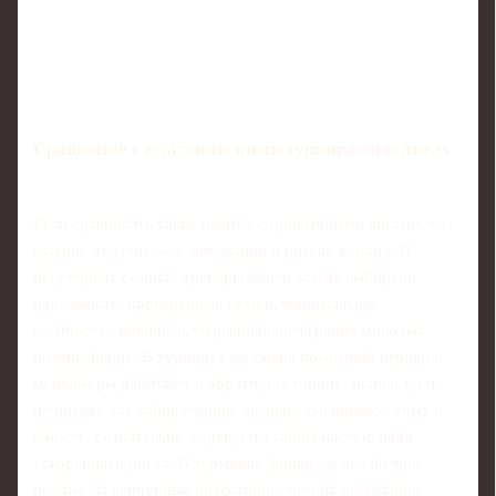
Сравнение с классическими турнирами и лигах
Если сравнивать такие ивенты с привычными лигами, то
главное отличие — в мотивации и рисках команд. В
регулярных сезонах тренеры почти всегда выбирают
надежность: проверенные связки, минимальное
количество новичков, медленная интеграция молодых
ролеплейеров. В турнирах по смене поколений игроки и
менеджеры работают в обратную сторону: используют
площадку как лабораторию, активно смешивают опыт и
юность, сознательно жертвуют стабильностью ради
ускоренного роста. В терминах финансов это больше
похоже на венчурные инвестиции, чем на облигации: