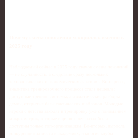
Почему смена поколений ускорилась именно к
2025 году
Наблюдаемый сейчас в 2025 году скачок смены поколений
— не случайность, а следствие сразу нескольких
технологических и экономических факторов. Во‑первых,
аналитика тренировочного процесса стала дешевле:
доступные трекинг‑системы, автоматические разборы
демок, открытые базы тактических шаблонов. Молодые
игроки с детства заходят в тренировку уже с пониманием
микро‑метрик, которые еще пять лет назад были
доступны только топ‑организациям. Во‑вторых, выросла
конкуренция за места в академиях, и многие клубы