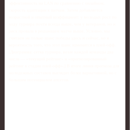
эффективность на LAN по сравнению с онлайном,
скорость адаптации к патчам. Затем добавляется
возрастной и опытный коэффициент: у молодых рост по
ходу турнира почти всегда выше, чем у ветеранов, но и
риск провала в решающем матче выше. Условно, мы
считаем не только шанс победы здесь и сейчас, но и
вероятность того, что этот шанс изменится к плей‑офф.
[Диаграмма: сетка турнира, возле каждой команды два
числа — «текущий рейтинг» и «прогнозированный
рейтинг к стадии плей‑офф».] В итоге линия прогноза для
молодежных составов выглядит более вариативной, но с
большим потенциалом апсетов.