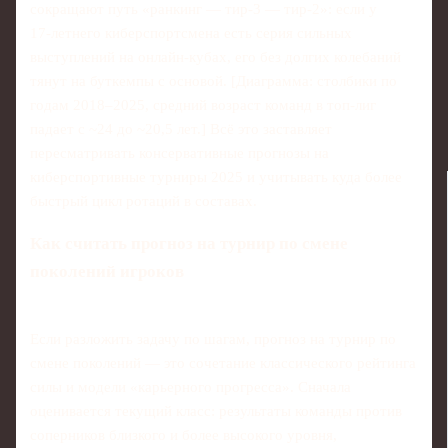
сокращают путь «ранкинг — тир‑3 — тир‑2»: если у
17‑летнего киберспортсмена есть серия сильных
выступлений на онлайн‑кубах, его без долгих колебаний
тянут на буткемпы с основой. [Диаграмма: столбики по
годам 2018–2025, средний возраст команд в топ‑лиг
падает с ~24 до ~20,5 лет.] Всё это заставляет
пересматривать консервативные прогнозы на
киберспортивные турниры 2025 и учитывать куда более
быстрый цикл ротаций в составах.
Как считать прогноз на турнир по смене
поколений игроков
Если разложить задачу по шагам, прогноз на турнир по
смене поколений — это сочетание классического рейтинга
силы и модели «карьерного прогресса». Сначала
оценивается текущий класс: результаты команды против
соперников близкого и более высокого уровня,