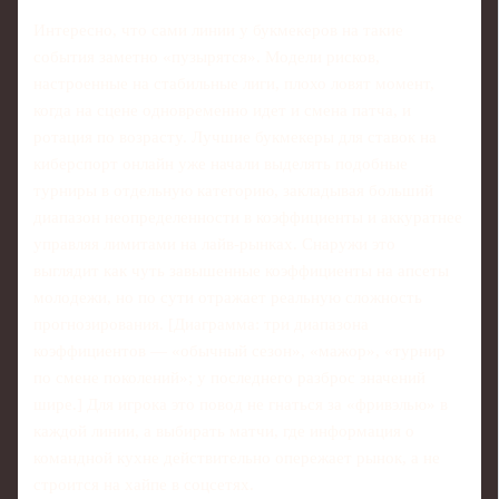
Интересно, что сами линии у букмекеров на такие
события заметно «пузырятся». Модели рисков,
настроенные на стабильные лиги, плохо ловят момент,
когда на сцене одновременно идет и смена патча, и
ротация по возрасту. Лучшие букмекеры для ставок на
киберспорт онлайн уже начали выделять подобные
турниры в отдельную категорию, закладывая больший
диапазон неопределенности в коэффициенты и аккуратнее
управляя лимитами на лайв‑рынках. Снаружи это
выглядит как чуть завышенные коэффициенты на апсеты
молодежи, но по сути отражает реальную сложность
прогнозирования. [Диаграмма: три диапазона
коэффициентов — «обычный сезон», «мажор», «турнир
по смене поколений»; у последнего разброс значений
шире.] Для игрока это повод не гнаться за «фривэлью» в
каждой линии, а выбирать матчи, где информация о
командной кухне действительно опережает рынок, а не
строится на хайпе в соцсетях.