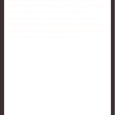
развития игроков: кто уже выходит на плато, а кто только
начинает расти. По мере накопления данных такие
турниры станут чем‑то вроде ежегодного скрининга
сцены, и к 2026–2027 годам смена поколений перестанет
восприниматься как шок, превратившись в нормальный,
но очень быстрый цикл обновления элиты.
Поделиться