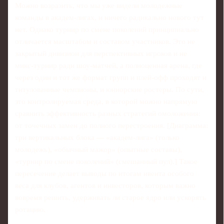
Можно возразить, что мы уже видели молодежные
команды в академ‑лигах, и ничего радикально нового тут
нет. Однако турнир по смене поколений принципиально
отличается масштабом и составом участников. Это не
закрытый дивизион для перспективных игроков и не
микс‑турнир ради шоу‑матчей, а полноценная арена, где
через один и тот же формат групп и плей‑офф проходят и
титулованные чемпионы, и юниорские ростеры. По сути,
это контролируемая среда, в которой можно напрямую
сравнить эффективность разных стратегий омоложения:
от точечных замен до полного перестроения. [Диаграмма:
три вертикальных блока — «академ‑лигa» (только
молодежь), «обычный мажор» (опытные составы),
«турнир по смене поколений» (смешанный пул).] Такое
пересечение делает выводы по итогам ивента особого
веса для клубов, агентов и инвесторов, которым важно
вовремя решить, удерживать ли старое ядро или ускорять
ротацию.