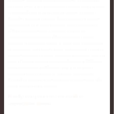
ветеранам довольно надежно описывают их поведение
под давлением, а вот молодежные ростеры могут за один
турнир пройти путь от «пугаются сцены» до «тащат
финал без видимых нервов». Если подходить к ставкам
механически, по старым моделям, легко недооценить
эффект психологического прорыва и синергии
свежесобранного состава. [Диаграмма: две кривые
доходности условного игрока — «консервативная ставка
на ветеранов» идет плавно вверх, «агрессивная ставка на
молодежь» делает глубокие просадки, но в пиках заметно
выше.] Именно поэтому осознанный беттор в 2025 году
не ограничивается коэффициентами, а отслеживает
изменения ролей в командах, перенос лидирующих
функций на молодых и комментарии тренерского штаба
перед турнирными стадиями.
Роль букмекеров и качество линий на
«переходные» ивенты