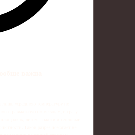
вообще важна
ит лишь «среднюю температуру по
ого травматизма по месяцам, и сразу
 площадках, летом – ожоги и тепловые
опытности. Такой разрез помогает не