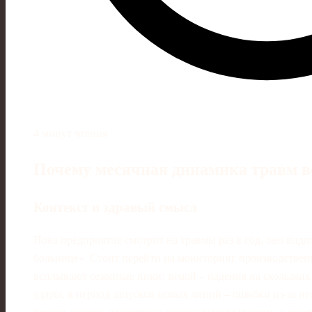
4 минут чтения
Почему месячная динамика травм 
Контекст и здравый смысл
Пока предприятие смотрит на травмы раз в год, оно вид
больнице». Стоит перейти на мониторинг производственн
всплывают сезонные пики: зимой – падения на скользких
удары, в период запусков новых линий – ошибки из‑за не