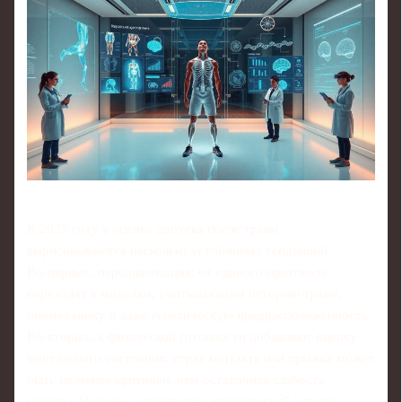
К 2025 году в оценке допуска после травм
вырисовываются несколько устойчивых тенденций.
Во‑первых, персонализация: от единого протокола
переходят к моделям, учитывающим историю травм,
биомеханику и даже генетическую предрасположенность.
Во‑вторых, к физической готовности добавляют оценку
ментального состояния: страх контакта или прыжка может
быть не менее критичен, чем остаточная слабость
мышцы. Наконец, усиливается юридический аспект: