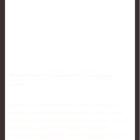
Технологические решения и их подводные
камни
На рынке всё чаще предлагают «умные» платформы,
которые, обещая автоматический расчёт индекса риска,
могут казаться панацеей. Но любая технология – это лишь
инструмент, и у него есть стоимость владения:
обслуживание, калибровка, обучение персонала. Клубы