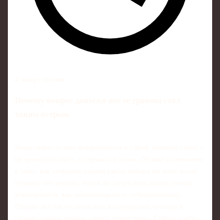
4 минут чтения
Почему вопрос допуска после травмы стал
таким острым
Когда игрок только возвращается в строй, главный страх –
не проиграть матч, а сорваться снова. Отсюда и внимание
к тому, как устроена оценка риска отбора на матч после
травмы: кто решает, готов ли спортсмен, какие данные
учитываются, как минимизировать субъективщину.
Раньше всё часто сводилось к ощущению тренера и
словам самого игрока: «могу, отпустило». Сейчас клубы