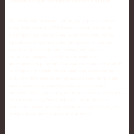
Данные и гаджеты против «опыта и чутья»
Современный аналитический подход строится вокруг
цифр. Используются GPS-трекеры, датчики инерции,
платформы для оценки силы, изокинетические тесты.
Сравнивают профиль игрока «до травмы» и «сейчас»:
скорость, пики ускорения, асимметрию в шагах,
мощность прыжков. Такой подход позволяет
формализовать решение и уменьшить влияние эмоций. В
то же время опытный спортивный врач консультация по
допуску к игре никогда не опирается только на графики:
важны качество движения, реакция на утомление,
микрожалобы, которые игрок иногда стесняется озвучить.
В итоге самый надёжный вариант – когда цифры и
экспертная интуиция не конкурируют, а дополняют друг
друга, снижая шанс ошибочного допуска.