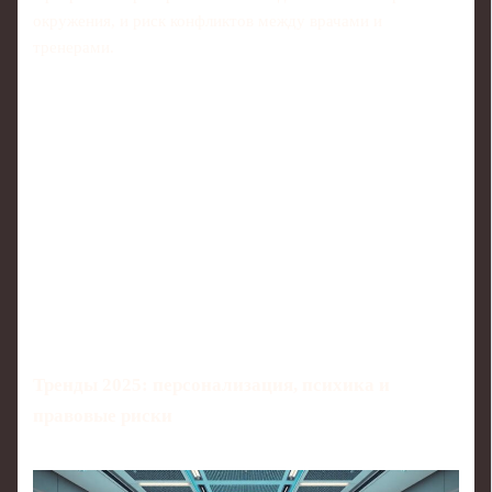
окружения, и риск конфликтов между врачами и
тренерами.
Тренды 2025: персонализация, психика и
правовые риски