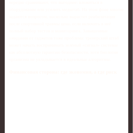
нередко сравнивают, что выгоднее: вложиться в
оборудование или усилить медштаб. На этом фоне многие
задаются вопросом, насколько вырастет реабилитация
после спортивной травмы цена, если включить в неё
полный набор тестов и мониторинга. Завышенные
ожидания от гаджетов тоже проблема: тренерский штаб
может начать воспринимать зелёный «сигнал» системы
как абсолютную гарантию безопасности, хотя биология
организма не укладывается в идеальные алгоритмы.
Финансовая сторона: где экономия, а где риск