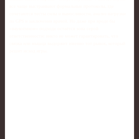
все чаще выстраивают формальные протоколы, где
сочетаются тесты силы и выносливости, анализ нагрузки
по GPS и заключения врачей. Но даже при вроде бы
«наукоёмком» подходе остаётся зона серой
ответственности: никто не может гарантировать, что
связка или мышца выдержит именно тот рывок, который
решит исход игры.