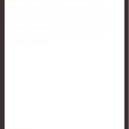
решения фиксируются, а протоколы становятся
доказательной базой, если что-то пошло не так. На этом
фоне агрессивная экономия на обследованиях выглядит
всё менее оправданной, даже если по прайсу отдельные
услуги кажутся дорогими и сложно вписываются в
текущие сметы клуба.
Поделиться