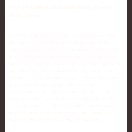
Классический медицинский подход: осмотр,
тесты, допуск
Базовый сценарий знаком всем: сначала травма, потом
лечение, затем реабилитация и медицинский допуск.
Спортсмен проходит клинический осмотр, УЗИ или МРТ
при необходимости, функциональные пробы, после чего
врач выносит вердикт. Формально это понятная схема, но
в ней много нюансов. Даже если боль ушла и тесты в
кабинете хорошие, динамическая нагрузка на поле совсем
другая. Именно поэтому всё чаще отдельно
подчёркивается оценка риска повторной травмы перед
выходом на поле, а не только факт заживления тканей. В
идеале врач, тренер по физподготовке и сам игрок ведут
честный диалог, но на практике давление результата
иногда подталкивает всех «чуть-чуть рискнуть».