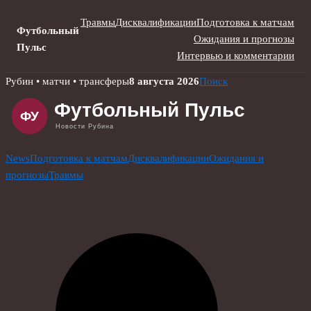
Травмы
Дисквалификации
Подготовка к матчам
Футбольный
Ожидания и прогнозы
Пульс
Интервью и комментарии
Skip
Рубин • матчи • трансферы
8 августа 2026
Поиск
to
content
News
Подготовка к матчам
Дисквалификации
Ожидания и
прогнозы
Травмы