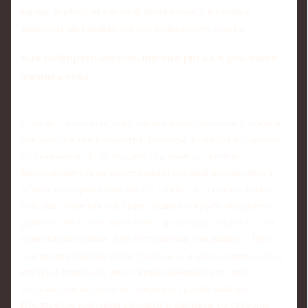
каркас берётся из типовой программы, а ключевые
элементы настраиваются под конкретного атлета.
Как выбирать модель оценки риска в реальной
жизни клуба
Решение, какую систему оценки риска допускать, обычно
упирается в три параметра: ресурсы, культура и горизонт
планирования. Если бюджет ограничен, разумно
фокусироваться на качественной базовой диагностике и
чётких критериальных тестах возврата к спорту, вместо
попытки охватить всё сразу. Важно открыто обсудить с
руководством, что вложения в процедуру допуска – это
инвестиция в актив, а не абстрактная «медицина». При
принятии решений стоит учитывать и психологию: игрок,
который понимает, зачем нужен каждый тест, легче
соглашается на более осторожный график выхода.
Прозрачные критерии снижают и давление со стороны