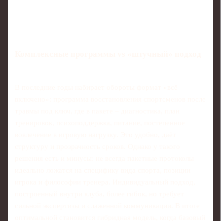
Комплексные программы vs «штучный» подход
В последние годы набирает обороты формат «всё
включено»: программа восстановления спортсменов после
травмы под ключ, где в пакете – диагностика, план
тренировок, психоподдержка, питание, постепенное
вовлечение в игровую нагрузку. Это удобно, даёт
структуру и прозрачность сроков. Однако у такого
решения есть и минусы: не всегда пакетные протоколы
идеально ложатся на специфику вида спорта, позиции
игрока и философии тренера. Индивидуальный подход,
построенный внутри клуба, более гибок, но требует
сильной экспертизы и слаженной коммуникации. В итоге
оптимальной становится гибридная модель, когда базовый