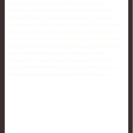
реабилитацию и последующий мониторинг. Если
медицинское обследование спортсменов после травмы
стоимость кажется завышенной, возникает соблазн
ограничиться минимумом: только клинический осмотр и,
в лучшем случае, одно исследование визуализации. Но
экономия на этапе оценки может обернуться повторной
травмой, куда более дорогой и по деньгам, и по потере
очков. В топ-клубах всё чаще считают не суммы за
процедуру, а стоимость риска: сколько стоит неделя
отсутствия ключевого игрока и какова вероятность, что
недооценённое повреждение сорвёт ему весь сезон.