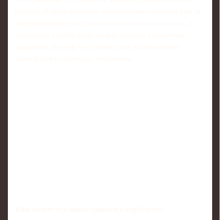
панелей. В этом контексте предматчевые осмотры уже не
воспринимаются как «дополнительная обязанность», а
становятся точкой входа во всю систему управления
здоровьем атлетов, что влияет даже на регламенты
трансферов и структуру контрактов.
Как меняется опыт самого спортсмена