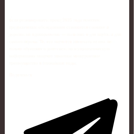
Если резюмировать, тренд 2025 года понятен:
предматчевые обследования становятся сложнее и
дороже, но одновременно — полезнее и для клуба, и для
самого игрока. Те, кто научится извлекать из них не
только «бумажку о допуске», но и управленческую
информацию, получат заметное конкурентное
преимущество в ближайшие годы.
Поделиться