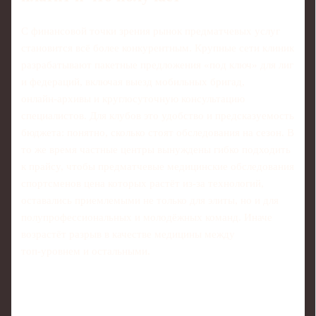
С финансовой точки зрения рынок предматчевых услуг
становится всё более конкурентным. Крупные сети клиник
разрабатывают пакетные предложения «под ключ» для лиг
и федераций, включая выезд мобильных бригад,
онлайн‑архивы и круглосуточную консультацию
специалистов. Для клубов это удобство и предсказуемость
бюджета: понятно, сколько стоят обследования на сезон. В
то же время частные центры вынуждены гибко подходить
к прайсу, чтобы предматчевые медицинские обследования
спортсменов цена которых растёт из‑за технологий,
оставались приемлемыми не только для элиты, но и для
полупрофессиональных и молодёжных команд. Иначе
возрастёт разрыв в качестве медицины между
топ‑уровнем и остальными.