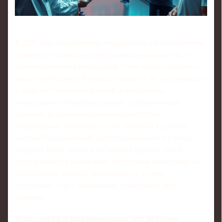
В 2025 году предматчевая медкомиссия для спортсменов
стоимость и запись в которую раньше казались чисто
административной процедурой, стала частью большого
цикла мониторинга. Команды стараются не «вспоминать»
о здоровье только перед игрой, а выстраивать
непрерывное наблюдение: данные тренировочных
датчиков, результаты периодических тестов,
лабораторные показатели — всё стекается в единую
систему. Предматчевый допуск превращается в точку
контроля тренд‑линии, а не разовый вердикт. Такой
подход меняет и расписание: спортсмена записывают на
обследование заранее, привязывая его к плану
подготовки, а не к ближайшему свободному окну
клиники.
Технологии и цифровизация: что реально