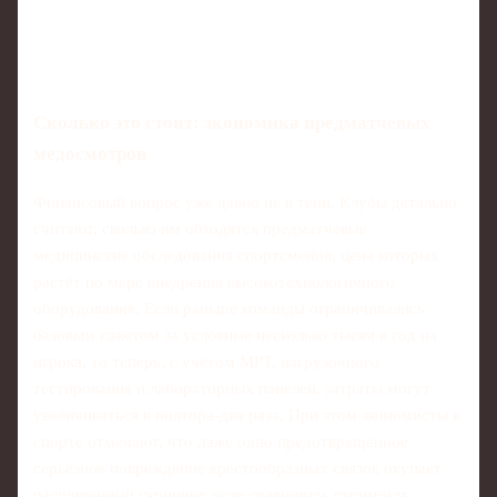
Сколько это стоит: экономика предматчевых
медосмотров
Финансовый вопрос уже давно не в тени. Клубы детально
считают, сколько им обходятся предматчевые
медицинские обследования спортсменов, цена которых
растёт по мере внедрения высокотехнологичного
оборудования. Если раньше команды ограничивались
базовым пакетом за условные несколько тысяч в год на
игрока, то теперь, с учётом МРТ, нагрузочного
тестирования и лабораторных панелей, затраты могут
увеличиваться в полтора‑два раза. При этом экономисты в
спорте отмечают, что даже одно предотвращённое
серьёзное повреждение крестообразных связок окупает
расширенный скрининг, если сравнивать стоимость