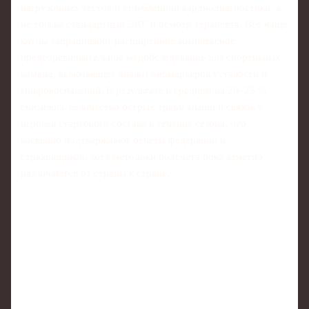
нагрузочных тестов и углублённой кардиодиагностики, а
не только стандартный ЭКГ и осмотр терапевта. Всё чаще
клубы запрашивают расширенное комплексное
предсоревновательное медобследование для спортивных
команд, включающее анализ биомаркеров усталости и
микровоспалений. В результате в среднем на 20–25 %
снизилось количество острых травм мышц и связок у
игроков стартового состава в течение сезона, что
косвенно подтверждают отчёты федераций и
страховщиков, хотя методики подсчёта пока заметно
различаются от страны к стране.