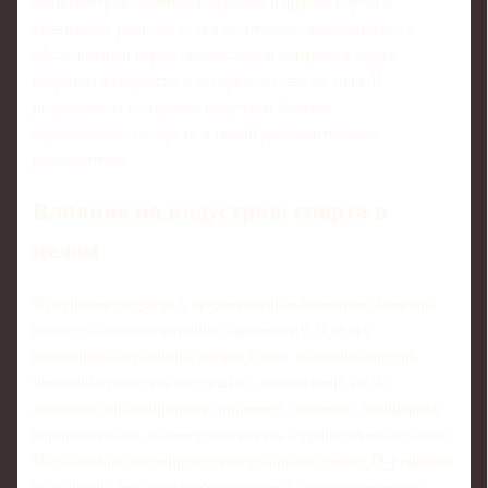
медосмотров облегчает переход в другие клубы и
уменьшает риск того, что по итогам «внепланового»
обследования перед подписанием контракта вдруг
вскроются вопросы, о которых он сам не знал. В
результате все стороны получают больше
определённости, пусть и ценой дополнительных
регламентов.
Влияние на индустрию спорта в
целом
Изменение подхода к предматчевым осмотрам заметно
влияет на всю спортивную экосистему. В вузах
спортивной медицины растёт спрос на специалистов,
умеющих работать не только с диагнозами, но и с
данными: анализировать динамику, понимать специфику
игровых видов, взаимодействовать с тренерским штабом.
Параллельно формируется отдельный сегмент IT‑решений
под нужды лиг: от платформ записи до аналитических