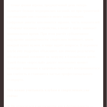
С точки зрения игрока, предматчевый день теперь
включает больше медицинских касаний, но при грамотной
организации они становятся менее навязчивыми.
Цифровые анкеты заполняются заранее, часть показателей
собирают носимые устройства, а визит к врачу занимает
минимальное время. При этом растёт субъективное
ощущение защищённости: спортсмен понимает, зачем
каждый пункт нужен, и чаще задаёт вопросы. В хорошем
клубе ему подробно объясняют, как именно результаты
обследований повлияют на загрузку в ближайшем цикле.
Такой более «взрослый» диалог постепенно меняет
культуру: внимание к здоровью перестаёт восприниматься
как слабость и становится частью профессионального
стандарта.
Что важно учитывать клубам и спортсменам уже
сейчас
1. Не относиться к медосмотру как к формальности —