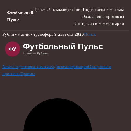
Травмы
Дисквалификации
Подготовка к матчам
Футбольный
Ожидания и прогнозы
Пульс
Интервью и комментарии
Skip
Рубин • матчи • трансферы
9 августа 2026
Поиск
to
content
News
Подготовка к матчам
Дисквалификации
Ожидания и
прогнозы
Травмы