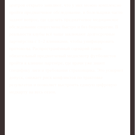
центров открыто заявляют, что у них можно комплексно
пройти предматчевое обследование, и болельщики часто
задают вопрос, где сделать предматчевое медицинское
обследование спортсмена быстро и без бюрократии. В
реальности клубы всё чаще заключают долгосрочные
партнёрства с 1–2 клиниками, чтобы унифицировать
протоколы. Распространённый сценарий таков:
обязательный предматчевый медосмотр футболистов
пройти в клинике партнёре, где врачи уже знают
специфику лиги и требования страховщика. Это ускоряет
допуск, снижает риск конфликтов по трактовке
результатов и позволяет выстроить единую цифровую
медкарту на весь сезон.