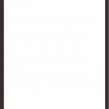
используется
В разговорах часто фигурируют громкие слова вроде
«ИИ‑диагностика», но на практике, по отзывам врачей,
основную пользу приносят более приземлённые вещи:
стандартизация протоколов, цифровые анкеты и
автоматическая проверка данных на типичные риски.
Сейчас в ряде лиг тестируют модули, которые
анализируют историю обследований и тренировочных
нагрузок и подсвечивают медперсоналу игроков с
повышенной вероятностью мышечных травм в
ближайшей игре. Это ещё не «магический» ИИ, но уже
реальный инструмент сортировки рисков. При этом
окончательное решение по допуску по‑прежнему остаётся
за врачом, что важно и с юридической точки зрения, и с
точки зрения доверия команд.