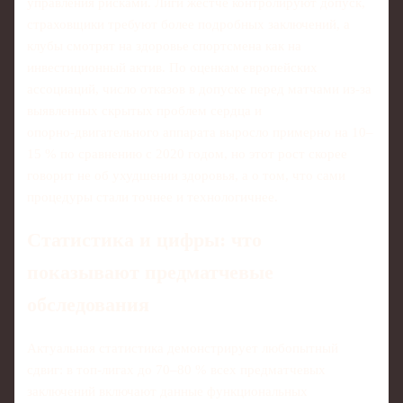
управления рисками. Лиги жёстче контролируют допуск,
страховщики требуют более подробных заключений, а
клубы смотрят на здоровье спортсмена как на
инвестиционный актив. По оценкам европейских
ассоциаций, число отказов в допуске перед матчами из‑за
выявленных скрытых проблем сердца и
опорно‑двигательного аппарата выросло примерно на 10–
15 % по сравнению с 2020 годом, но этот рост скорее
говорит не об ухудшении здоровья, а о том, что сами
процедуры стали точнее и технологичнее.
Статистика и цифры: что
показывают предматчевые
обследования
Актуальная статистика демонстрирует любопытный
сдвиг: в топ‑лигах до 70–80 % всех предматчевых
заключений включают данные функциональных