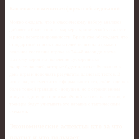
Как может измениться формат обследований
Можно ожидать, что к классическому набору анализов
добавятся более точные маркеры хронической усталости
и риска перетренированности. Врачи уже обсуждают, что
стандартный список показателей не всегда отражает
реальное состояние игрока за 24–48 часов до матча.
Поэтому вероятно появление «ускоренных»
экспресс‑панелей, которые будут делаться буквально в
день игры и дополнять результаты плановых тестов. В
итоге акцент сместится с формального «годен/не годен» к
более тонкой градации: «допущен, но с ограничением
минут», «допущен при изменённой тактике нагрузки», и
тренеры будут учитывать это наравне с тактическими
схемами.
Экономические аспекты: кто за что
платит и что получает