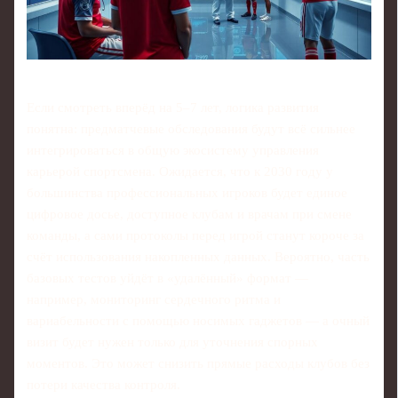
Если смотреть вперёд на 5–7 лет, логика развития
понятна: предматчевые обследования будут всё сильнее
интегрироваться в общую экосистему управления
карьерой спортсмена. Ожидается, что к 2030 году у
большинства профессиональных игроков будет единое
цифровое досье, доступное клубам и врачам при смене
команды, а сами протоколы перед игрой станут короче за
счёт использования накопленных данных. Вероятно, часть
базовых тестов уйдёт в «удалённый» формат —
например, мониторинг сердечного ритма и
вариабельности с помощью носимых гаджетов — а очный
визит будет нужен только для уточнения спорных
моментов. Это может снизить прямые расходы клубов без
потери качества контроля.