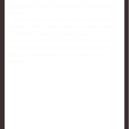
использовать результаты для реального планирования
нагрузки.
2. Сразу на старте сезона определить клинику‑партнёра и
регламент, чтобы не решать вопросы в пожарном режиме.
3. Обсуждать с врачами не только допуск, но и
долгосрочные риски, особенно при плотном календаре.
4. Прозрачно фиксировать все данные: это поможет при
спорах со страховщиками и при возможной смене
команды.