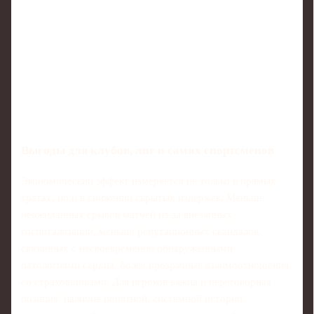
Выгоды для клубов, лиг и самих спортсменов
Экономический эффект измеряется не только в прямых
тратах, но и в снижении скрытых издержек. Меньше
неожиданных срывов матчей из‑за внезапных
госпитализаций, меньше репутационных скандалов,
связанных с несвоевременно обнаруженными
патологиями сердца, более прозрачные взаимоотношения
со страховщиками. Для игроков важна и переговорная
позиция: наличие понятной, системной истории