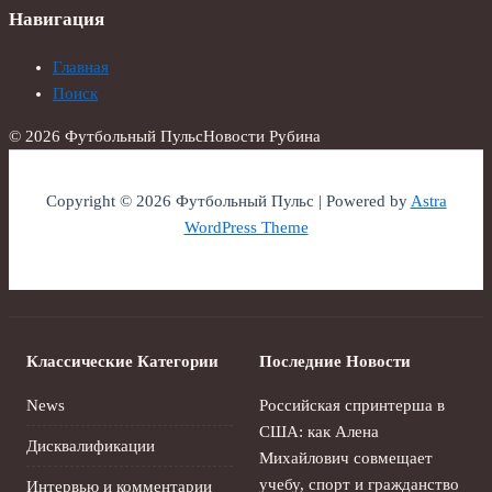
Навигация
Главная
Поиск
© 2026 Футбольный Пульс
Новости Рубина
Copyright © 2026 Футбольный Пульс | Powered by
Astra
WordPress Theme
Классические Категории
Последние Новости
News
Российская спринтерша в
США: как Алена
Дисквалификации
Михайлович совмещает
учебу, спорт и гражданство
Интервью и комментарии