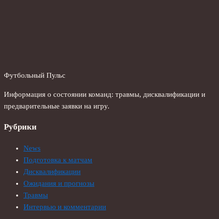
Футбольный Пульс
Информация о состоянии команд: травмы, дисквалификации и
предварительные заявки на игру.
Рубрики
News
Подготовка к матчам
Дисквалификации
Ожидания и прогнозы
Травмы
Интервью и комментарии