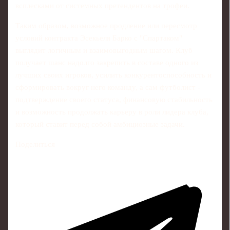
всплесками от системных претендентов на трофеи.
Таким образом, возможное продление или пересмотр
условий контракта Эсекьеля Барко с "Спартаком"
выглядит логичным и взаимовыгодным шагом. Клуб
получает шанс надолго закрепить в составе одного из
лучших своих игроков, усилить конкурентоспособность и
сформировать вокруг него команду, а сам футболист -
подтверждение своего статуса, финансовую стабильность
и возможность продолжать карьеру в роли лидера клуба,
который ставит перед собой амбициозные задачи.
Поделиться