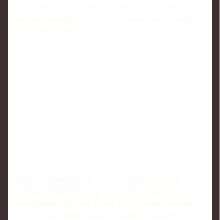
только через спортивный успех, но и за счет общей
капитализации бренда "Спартак" и роста его присутствия
в медиапространстве.
Еще один важный аспект - перспектива возможного
будущего трансфера. Даже если сейчас "Спартак" не
рассматривает продажу Барко, долгосрочный контракт с
улучшенными финансовыми условиями повышает