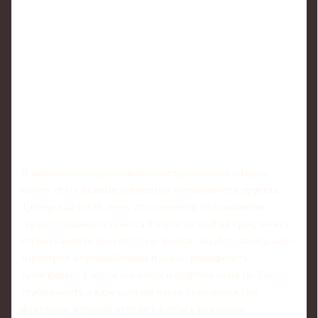
В перспективе продолжение сотрудничества с Барко
может стать важным элементом устойчивости проекта.
Тренерский штаб, зная, что ключевой полузащитник
гарантированно останется в клубе на долгий срок, может
строить вокруг него игровую модель, подбирать под него
партнеров в средней линии и атаке, планировать
трансферы с учетом его стиля и сильных качеств. Такая
стабильность в ядре состава часто становится тем
фактором, который отделяет клубы с разовыми