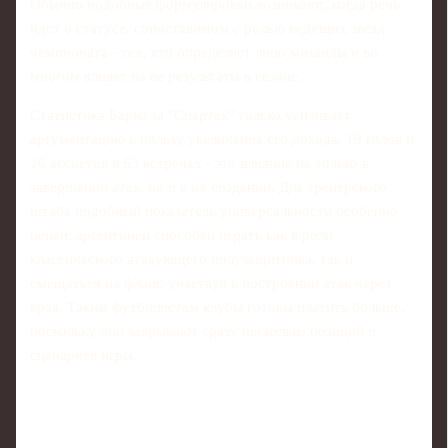
Обычно подобные формулировки возникают, когда речь
идет о статусе, сопоставимом с ролью ведущих звезд
чемпионата - тех, кто определяет лицо команды и во
многом влияет на ее результаты в сезоне.
Статистика Барко за "Спартак" только усиливает
аргументацию в пользу увеличения его дохода. 19 голов и
16 ассистов в 63 встречах - это влияние не только в
завершении атак, но и в их создании. Для тренерского
штаба подобный показатель универсальности особенно
ценен: аргентинец способен играть как в роли
классического атакующего полузащитника, так и
смещаться на фланг, участвуя в построении атак через
края. Таким футболистам клубы готовы платить больше,
поскольку они закрывают сразу несколько позиций и
сценариев игры.