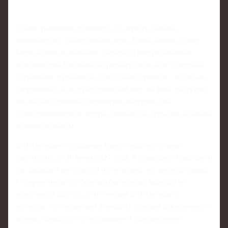
Сейчас рыночная стоимость 27-летнего хавбека
оценивается в 14 миллионов евро. Такой ценник делает
Барко одним из наиболее дорогих и востребованных
исполнителей Российской Премьер-лиги. Для "Спартака"
сохранение футболиста с подобным уровнем - не только
спортивный, но и стратегический шаг: на фоне растущих
цен на качественных легионеров потерять уже
адаптировавшегося лидера означало бы серьезно ослабить
позиции команды.
Действующее соглашение Барко с красно-белыми
рассчитано до 30 июня 2027 года. Формально "Спартак" и
так защищен контрактом на несколько лет вперед, однако
в современном футболе клубы нередко выходят на
переговоры задолго до истечения действующего
договора. Это позволяет улучшить условия для ключевого
игрока, повысить его мотивацию и одновременно