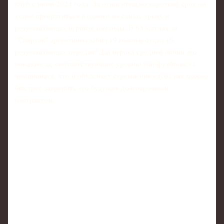
клуб с июля 2024 года. За относительно короткий срок он
успел превратиться в одного из самых ярких и
результативных игроков команды. В 63 матчах за
"Спартак" аргентинец забил 19 голов и отдал 16
результативных передач. Для игрока средней линии это
показатели, соответствующие уровню топ-футболиста
чемпионата, что и объясняет стремление клуба как можно
быстрее закрепить его будущее долгосрочным
контрактом.