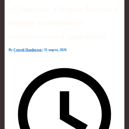
«Спартак» и Барко близки к
новому контракту с
внушительной зарплатой
By
Сергей Панфилов
/
31 марта, 2026