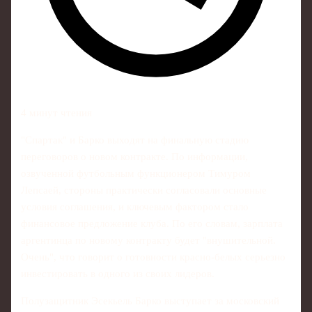
4 минут чтения
"Спартак" и Барко выходят на финальную стадию
переговоров о новом контракте. По информации,
озвученной футбольным функционером Тимуром
Лепсаей, стороны практически согласовали основные
условия соглашения, и ключевым фактором стало
финансовое предложение клуба. По его словам, зарплата
аргентинца по новому контракту будет "внушительной.
Очень", что говорит о готовности красно-белых серьезно
инвестировать в одного из своих лидеров.
Полузащитник Эсекьель Барко выступает за московский