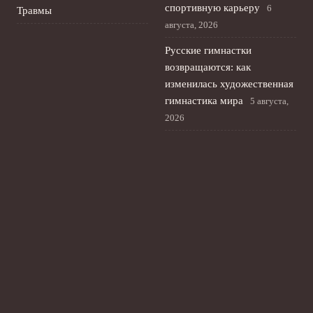
спортивную карьеру
6
Травмы
августа, 2026
Русские гимнастки
возвращаются: как
изменилась художественная
гимнастика мира
5 августа,
2026
Российские фигуристы
возвращаются на
международную арену на
kinoshita cup в Токио
4
августа, 2026
Русская теннисистка
Кристина Лютова: титул
Wta и выбор флага
3 августа,
2026