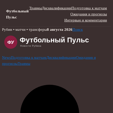
Травмы
Дисквалификации
Подготовка к матчам
Футбольный
Ожидания и прогнозы
Пульс
Интервью и комментарии
Skip
Рубин • матчи • трансферы
8 августа 2026
Поиск
to
content
News
Подготовка к матчам
Дисквалификации
Ожидания и
прогнозы
Травмы