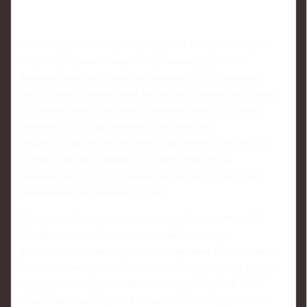
С точки зрения "Спартака", крупный контракт с Барко -
это, по сути, инвестиция в спортивный результат.
Команда, претендующая на чемпионство и успешное
выступление в еврокубках (когда представителям России
это вновь станет доступно), обязана иметь в составе
игроков, способных решать исход матчей
индивидуальным мастерством. Аргентинец уже не раз
демонстрировал умение обострять игру, брать
инициативу на себя в сложные моменты и отличаться
ключевыми действиями в атаке.
Не стоит забывать и о маркетинговой составляющей.
Яркий, техничный, результативный легионер с
узнаваемым именем привлекает внимание болельщиков,
повышает интерес к матчам, способствует росту продаж
атрибутики и медиа-активности вокруг клуба. В этом
смысле высокая зарплата может частично окупаться не