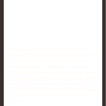
Важно и то, что Барко находится в самом расцвете
карьеры. В 27 лет многие полузащитники выходят на свой
пик по сочетанию физической готовности, опыта и
футбольного интеллекта. Для "Спартака" продление
контракта именно сейчас - способ зафиксировать лучшие
годы карьеры аргентинца в составе красно-белых. Если
соглашение будет продлено либо улучшено на прежний
срок с пересмотром условий, клуб получит топ-игрока на
высшем уровне как минимум на несколько сезонов
вперед.