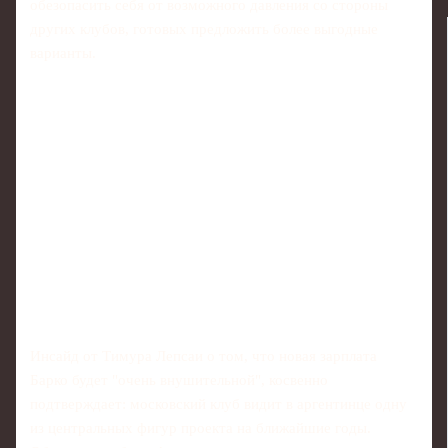
обезопасить себя от возможного давления со стороны
других клубов, готовых предложить более выгодные
варианты.
Инсайд от Тимура Лепсаи о том, что новая зарплата
Барко будет "очень внушительной", косвенно
подтверждает: московский клуб видит в аргентинце одну
из центральных фигур проекта на ближайшие годы.