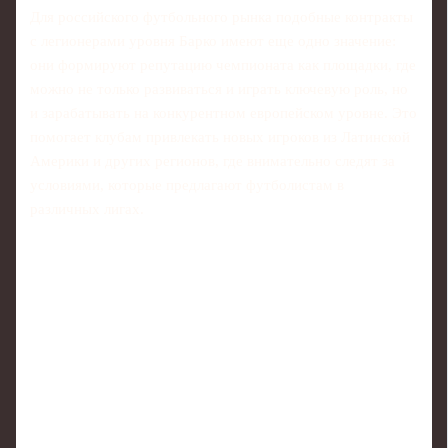
Для российского футбольного рынка подобные контракты
с легионерами уровня Барко имеют еще одно значение:
они формируют репутацию чемпионата как площадки, где
можно не только развиваться и играть ключевую роль, но
и зарабатывать на конкурентном европейском уровне. Это
помогает клубам привлекать новых игроков из Латинской
Америки и других регионов, где внимательно следят за
условиями, которые предлагают футболистам в
различных лигах.