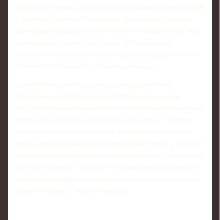
стартовую планку для любых потенциальных переговоров
с другими клубами. Чем дольше срок и чем стабильнее
положение игрока в системе клуба, тем выше может быть
компенсация в случае его ухода. Для российской
реальности, где грамотная работа на трансферном рынке
становится все важнее, это принципиально.
Сам факт того, что переговоры о продлении или
улучшении контракта стали публичным предметом
обсуждения через комментарий Лепсаи, также показывает
уверенность сторон в положительном исходе. Обычно
подобные детали появляются в информационном поле
тогда, когда глобальные разногласия уже сняты, а остается
утрясти юридические детали и формальности. Это значит,
что болельщикам "Спартака" в ближайшее время можно
ожидать официального объявления о новом соглашении с
одним из главных лидеров команды.