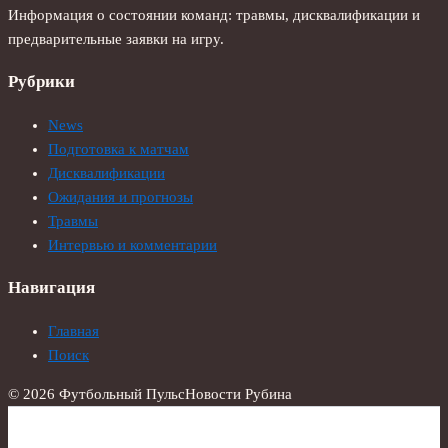
Информация о состоянии команд: травмы, дисквалификации и
предварительные заявки на игру.
Рубрики
News
Подготовка к матчам
Дисквалификации
Ожидания и прогнозы
Травмы
Интервью и комментарии
Навигация
Главная
Поиск
© 2026 Футбольный Пульс
Новости Рубина