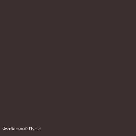
Футбольный Пульс