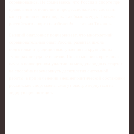
соревновались. Не сомневаюсь, что Россия в спорте при
правильном отношении и профессионализме составит
конкуренцию во всех видах. Так было всегда. Подъем
российского спорта неизбежен!» — заявил Тихонов.
Бывший биатлонист подчеркивает, что многолетний
соревновательный опыт России, развитая школа
подготовки и традиции выступления на крупнейших
турнирах никуда не исчезли. По его мнению, временная
пауза в полноценном участии на международных стартах
не способна перечеркнуть десятилетия системной
работы, а при изменении внешнеполитической обстановки
российские спортсмены смогут быстро вернуться на
лидирующие позиции.