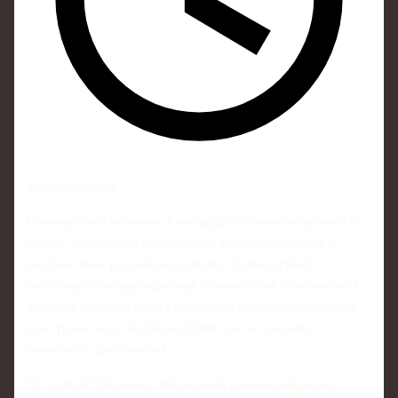
4 минут чтения
Олимпийский чемпион Александр Тихонов высказался о
сроках завершения специальной военной операции и
перспективах российского спорта. Легендарный
биатлонист, четырехкратный олимпийский чемпион и 11-
кратный чемпион мира уверен, что переломный момент
для страны и ее спорта наступит уже в середине
нынешнего десятилетия.
По словам Тихонова, специальная военная операция