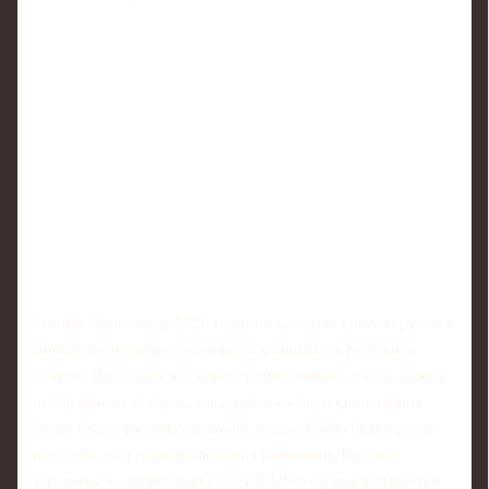
Зимняя Олимпиада 2026 года, на которую ориентируются
многие федерации, фактически становится рубежной
точкой. Для одних это шанс громко заявить о себе даже в
нейтральном статусе, для других — период ожидания
более благоприятных условий, когда можно будет вновь
выходить под национальными символами. Прогноз
Тихонова о завершении СВО к 2026 году накладывается