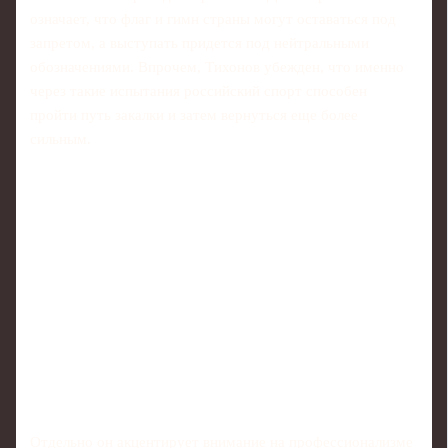
означает, что флаг и гимн страны могут оставаться под
запретом, а выступать придется под нейтральными
обозначениями. Впрочем, Тихонов убежден, что именно
через такие испытания российский спорт способен
пройти путь закалки и затем вернуться еще более
сильным.
Отдельно он акцентирует внимание на профессионализме