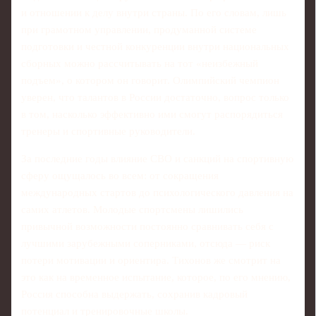
и отношении к делу внутри страны. По его словам, лишь
при грамотном управлении, продуманной системе
подготовки и честной конкуренции внутри национальных
сборных можно рассчитывать на тот «неизбежный
подъем», о котором он говорит. Олимпийский чемпион
уверен, что талантов в России достаточно, вопрос только
в том, насколько эффективно ими смогут распорядиться
тренеры и спортивные руководители.
За последние годы влияние СВО и санкций на спортивную
сферу ощущалось во всем: от сокращения
международных стартов до психологического давления на
самих атлетов. Молодые спортсмены лишились
привычной возможности постоянно сравнивать себя с
лучшими зарубежными соперниками, отсюда — риск
потери мотивации и ориентира. Тихонов же смотрит на
это как на временное испытание, которое, по его мнению,
Россия способна выдержать, сохранив кадровый
потенциал и тренировочные школы.