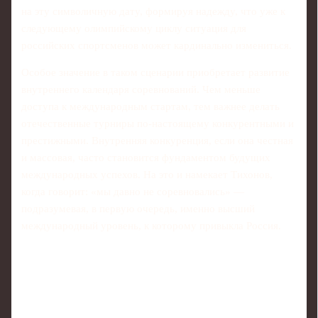
на эту символичную дату, формируя надежду, что уже к
следующему олимпийскому циклу ситуация для
российских спортсменов может кардинально измениться.
Особое значение в таком сценарии приобретает развитие
внутреннего календаря соревнований. Чем меньше
доступа к международным стартам, тем важнее делать
отечественные турниры по-настоящему конкурентными и
престижными. Внутренняя конкуренция, если она честная
и массовая, часто становится фундаментом будущих
международных успехов. На это и намекает Тихонов,
когда говорит: «мы давно не соревновались» —
подразумевая, в первую очередь, именно высший
международный уровень, к которому привыкла Россия.