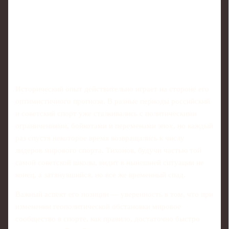
Исторический опыт действительно играет на стороне его
оптимистичного прогноза. В разные периоды российский
и советский спорт уже сталкивались с политическими
ограничениями, бойкотами и переменами эпох, но каждый
раз спустя некоторое время возвращались к числу
лидеров мирового спорта. Тихонов, будучи частью той
самой советской школы, видит в нынешней ситуации не
конец, а затянувшийся, но все же временный спад.
Важный аспект его позиции — уверенность в том, что при
изменении геополитической обстановки мировое
сообщество в спорте, как правило, достаточно быстро