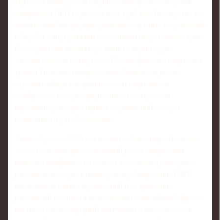
При этом очевидно, что один только прогноз по датам
завершения СВО не решает всех проблем. Без серьезного
анализа ошибок, реформирования отдельных направлений
и борьбы с внутренними системными недостатками даже
благоприятные внешние условия не гарантируют
«автоматического» подъема. Но сам факт, что спортсмен
уровня Тихонова говорит о «неизбежности» роста,
отражает общее настроение части спортивного
сообщества, которое предпочитает смотреть на
перспективу не через призму ограничений, а через
возможности для обновления.
Таким образом, 2026 год в словах Александра Тихонова
— это не только предполагаемый рубеж завершения
военного конфликта, но и точка возможного разворота
российского спорта к новому этапу. Завершение СВО,
постепенное снятие ограничений и возвращение
российской команды в полноценный олимпийский формат,
как надеется легендарный биатлонист, способны стать