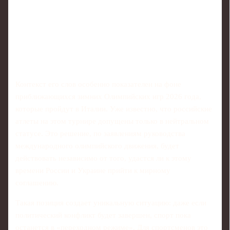
Контекст его слов особенно показателен на фоне
приближающихся зимних Олимпийских игр 2026 года,
которые пройдут в Италии. Уже известно, что российские
атлеты на этом турнире допущены только в нейтральном
статусе. Это решение, по заявлениям руководства
международного олимпийского движения, будет
действовать независимо от того, удастся ли к этому
времени России и Украине прийти к мирному
соглашению.
Такая позиция создает уникальную ситуацию: даже если
политический конфликт будет завершен, спорт пока
останется в «переходном режиме». Для спортсменов это