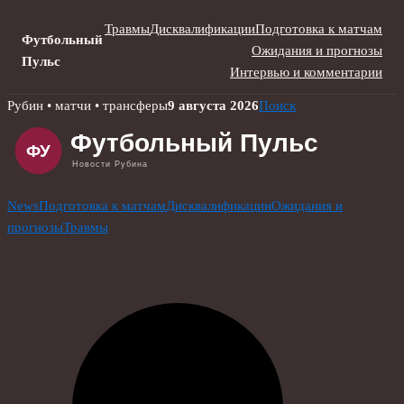
Травмы
Дисквалификации
Подготовка к матчам
Футбольный
Ожидания и прогнозы
Пульс
Интервью и комментарии
Skip
Рубин • матчи • трансферы
9 августа 2026
Поиск
to
content
News
Подготовка к матчам
Дисквалификации
Ожидания и
прогнозы
Травмы