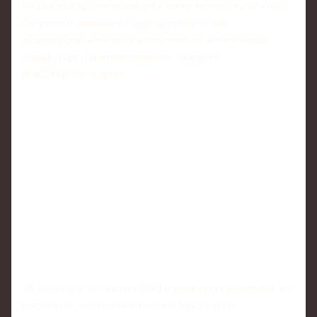
России на Украине подойдет к концу именно в 2026 году.
Спортсмен связывает с этой датой не только
политические и военные изменения, но и возможный
новый старт для отечественного спорта на
международной арене.
«В 2026 году закончится СВО и руки будут развязаны: мы
посмотрим, кто на что способен. Мы давно не