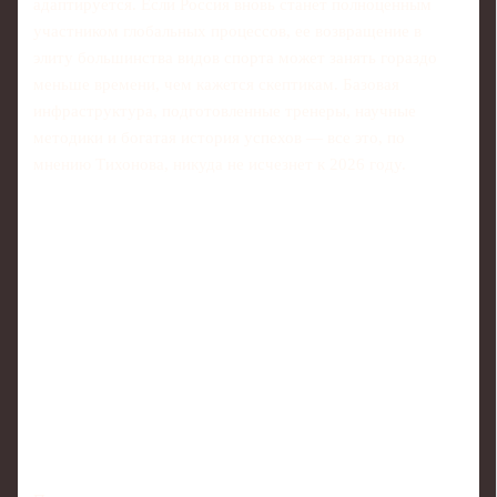
адаптируется. Если Россия вновь станет полноценным
участником глобальных процессов, ее возвращение в
элиту большинства видов спорта может занять гораздо
меньше времени, чем кажется скептикам. Базовая
инфраструктура, подготовленные тренеры, научные
методики и богатая история успехов — все это, по
мнению Тихонова, никуда не исчезнет к 2026 году.