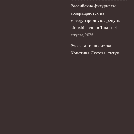
Российские фигуристы
возвращаются на
международную арену на
kinoshita cup в Токио
4
августа, 2026
Русская теннисистка
Кристина Лютова: титул
Wta и выбор флага
3 августа,
2026
Лала Крамаренко выпускает
первый сингл: мастер-класс
с Яной Кудрявцевой в
Москве
2 августа, 2026
© 2026 Футбольный Пульс
Новости Рубина