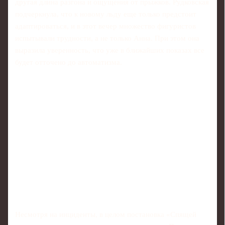
другая длина разгона и ощущения от прыжков. Рудковская
подчеркнула, что к новому льду еще только предстоит
адаптироваться, и в этот вечер множество фигуристов
испытывали трудности, а не только Анна. При этом она
выразила уверенность, что уже в ближайших показах все
будет отточено до автоматизма.
Несмотря на инциденты, в целом постановка «Спящей