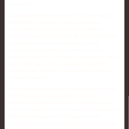
сложности.
Самый драматичный эпизод вечера — падение Анны
Щербаковой с поддержки в совместном выходе с
командой по синхронному катанию. Олимпийская
чемпионка сорвалась примерно с двухметровой высоты,
удар пришелся не только по ней, но и по другой
фигуристке, задействованной в элементе. Момент
выглядел пугающе, и в зале повисла напряженная тишина:
зрители понимали, что на такой высоте и при такой
скорости любое неверное движение может обернуться
серьезной травмой.
После спектакля продюсер шоу Яна Рудковская отдельно
прокомментировала случившееся. По ее словам,
фигуристки-синхронистки не совсем правильно взяли
Анну в поддержку, и к этому добавилось непривычное для
Щербаковой покрытие: на «ВТБ Арене», где она
выступала до этого, лед больше, кататься проще, совсем