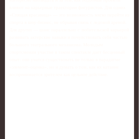
влияют на карьерные траектории фигуристов. Для одних
«Спящая красавица» — это возможность мягко перейти из
спорта в шоу-бизнес, не обрывая связь с ледовой ареной.
Для других — шанс параллельно с любительской карьерой
развивать актерские навыки и почувствовать себя частью
большого театрального механизма. Молодым
спортсменам участие в таком спектакле дает бесценный
опыт: они учатся существовать не только в парадигме
«элемент–оценка», но и думать о том, как их катание
воспринимается зрителем как цельное действие.