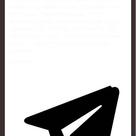
катания и предоставляет площадку для развития самим
спортсменам. А каждый новый показ, с учетом
исправленных ошибок и адаптации к площадке, только
подчеркивает, что ледовое шоу давно перестало быть
«дополнением» к спорту — оно стало самостоятельным
жанром, со своей эстетикой, рисками и большими
амбициями.
Поделиться