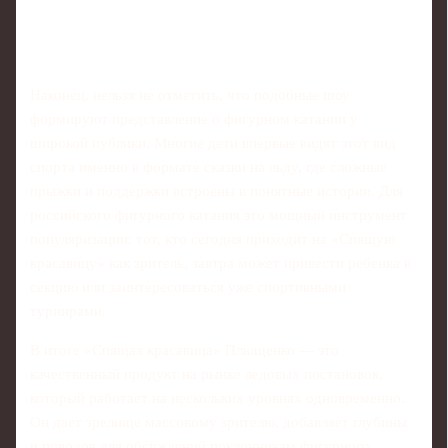
Наконец, нельзя не отметить, что подобные шоу
формируют представление о фигурном катании у
широкой публики. Многие дети впервые видят этот вид
спорта именно в формате сказки на льду, где сложные
прыжки и поддержки встроены в понятные истории. Для
российского фигурного катания это мощный инструмент
популяризации: тот, кто сегодня приходит на «Спящую
красавицу» как зритель, завтра может привести ребенка в
секцию или заинтересоваться уже спортивными
турнирами.
В итоге «Спящая красавица» Плющенко — это
качественный продукт на рынке ледовых постановок,
который работает на нескольких уровнях одновременно.
Он дает зрелище массовому зрителю, добавляет глубины
и поводов для обсуждений поклонникам фигурного