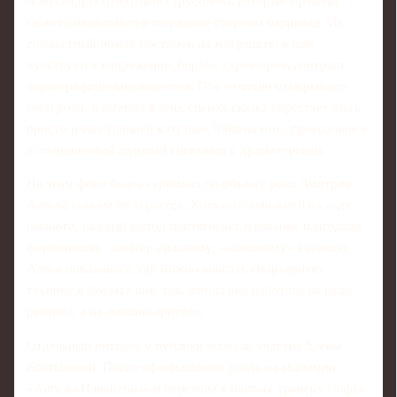
Александры Игнатовой (Трусовой), которые в рамках
сюжета оказываются по разные стороны баррикад. Их
совместный номер построен на конфликте: в нем
чувствуется напряжение, борьба характеров, контраст
хореографических акцентов. Обе отлично отыгрывают
свои роли, и именно в этих сценах сказка перестает быть
просто иллюстрацией к музыке Чайковского, превращаясь
в полноценный ледовый спектакль с драматургией.
На этом фоне более скромная по объему роль Дмитрия
Алиева совсем не теряется. Хотя его появлений на льду
немного, каждый выход притягивает внимание благодаря
фирменному сальто и сильному, «заливному» катанию.
Алиев показывает, как можно вписать спортивную
технику в формат шоу так, чтобы она работала не ради
рекорда, а на эмоцию зрителя.
Отдельный интерес у публики вызвало участие Елены
Костылевой. После официального ухода из академии
«Ангелы Плющенко» и перехода к новому тренеру Софье