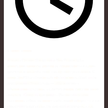
6 минут чтения
Команда Евгения Плющенко и Яны Рудковской в
новогодние каникулы решила не ограничиваться одним
проектом и выкатить сразу три крупные постановки. С
конца декабря в столице шла «Белоснежка», сразу после
празднования Нового года — «Щелкунчик» с
обновленным составом, а с пятого января зрителям вновь
показали «Спящую красавицу». Именно последняя
постановка сейчас вызывает наибольший интерес — и как
самостоятельная сказка для широкой аудитории, и как