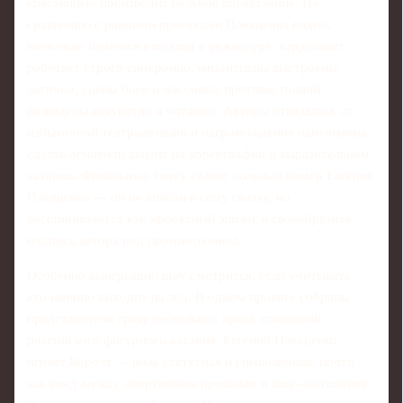
красавицы» производит цельное впечатление. По
сравнению с ранними проектами Плющенко видно,
насколько изменился подход к режиссуре: кордебалет
работает строго синхронно, мизансцены выстроены
логично, сцены боев и массовых противостояний
разведены аккуратно и читаемо. Авторы отказались от
избыточной театрализации и нагромождения пантомимы,
сделав основной акцент на хореографии и выразительном
катании. Финальную точку ставит сольный номер Евгения
Плющенко — он не вписан в саму сказку, но
воспринимается как эффектный эпилог и своеобразная
подпись автора под произведением.
Особенно выигрышно шоу смотрится, если учитывать,
кто именно выходит на лед. В одном проекте собраны
представители сразу нескольких ярких поколений
российского фигурного катания. Евгений Плющенко
играет Короля — роль статусная и символичная, почти
как мост между спортивным прошлым и шоу-настоящим.