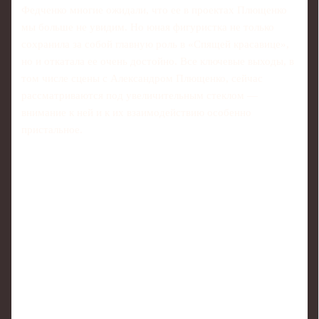
Федченко многие ожидали, что ее в проектах Плющенко
мы больше не увидим. Но юная фигуристка не только
сохранила за собой главную роль в «Спящей красавице»,
но и откатала ее очень достойно. Все ключевые выходы, в
том числе сцены с Александром Плющенко, сейчас
рассматриваются под увеличительным стеклом —
внимание к ней и к их взаимодействию особенно
пристальное.