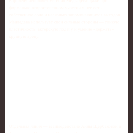
Королеву исполняет Евгения Медведева: даже при
формально второстепенном участии у нее есть
собственное соло и несколько запоминающихся выходов.
Медведева использует свои сильные стороны — тонкую
пластичность, актерскую подачу и умение «держать»
крупную арену.
Отдельная линия — взаимодействие Анны Щербаковой и