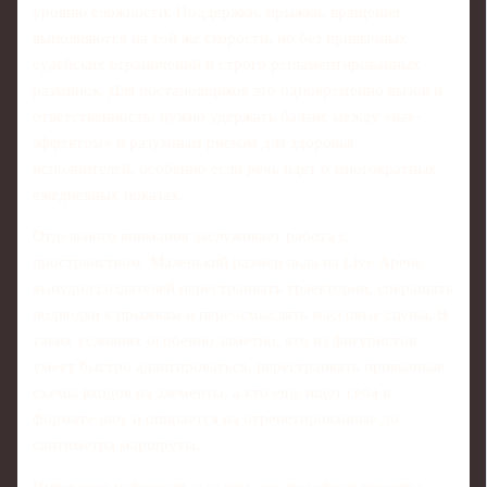
уровню сложности. Поддержки, прыжки, вращения
выполняются на той же скорости, но без привычных
судейских ограничений и строго регламентированных
разминок. Для постановщиков это одновременно вызов и
ответственность: нужно удержать баланс между «вау-
эффектом» и разумным риском для здоровья
исполнителей, особенно если речь идет о многократных
ежедневных показах.
Отдельного внимания заслуживает работа с
пространством. Маленький размер льда на Live Арене
вынудил создателей перестраивать траектории, сокращать
подводки к прыжкам и переосмыслять массовые сцены. В
таких условиях особенно заметно, кто из фигуристов
умеет быстро адаптироваться, перестраивать привычные
схемы входов на элементы, а кто еще ищет себя в
формате шоу и опирается на отрепетированные до
сантиметра маршруты.
Интересно наблюдать и за тем, как подобные проекты