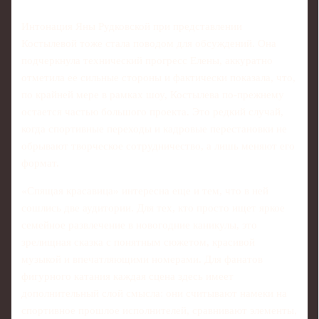
Интонация Яны Рудковской при представлении
Костылевой тоже стала поводом для обсуждений. Она
подчеркнула технический прогресс Елены, аккуратно
отметила ее сильные стороны и фактически показала, что,
по крайней мере в рамках шоу, Костылева по-прежнему
остается частью большого проекта. Это редкий случай,
когда спортивные переходы и кадровые перестановки не
обрывают творческое сотрудничество, а лишь меняют его
формат.
«Спящая красавица» интересна еще и тем, что в ней
сошлись две аудитории. Для тех, кто просто ищет яркое
семейное развлечение в новогодние каникулы, это
зрелищная сказка с понятным сюжетом, красивой
музыкой и впечатляющими номерами. Для фанатов
фигурного катания каждая сцена здесь имеет
дополнительный слой смысла: они считывают намеки на
спортивное прошлое исполнителей, сравнивают элементы,