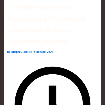
«Спящая красавица»
Плющенко и Рудковской:
ледовое шоу и риски
фигурного катания
By
Андрей Логинов
/
6 января, 2026