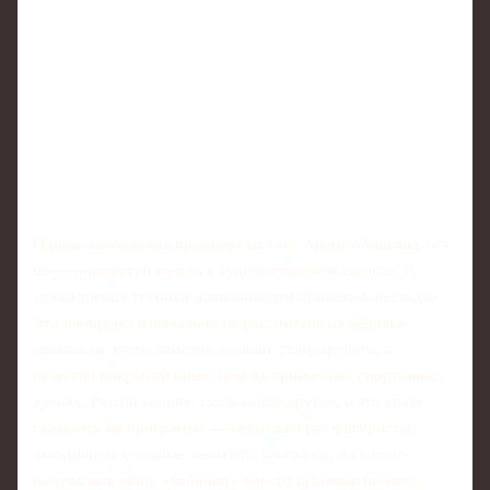
Однако московская премьера на Live Арене обошлась без
шероховатостей только в художественном смысле. С
точки зрения техники исполнителям пришлось несладко.
Эта площадка изначально не рассчитана на ледовые
спектакли: каток заметно меньше стандартного, а
качество покрытий иные, чем на привычных спортивных
аренах. Разгон короче, скольжение другое, и это сразу
сказалось на программе — несколько раз фигуристы
заходили на сложные элементы ультра-си, но в итоге
получались лишь «бабочки» вместо прыжков полной