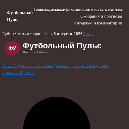
Травмы
Дисквалификации
Подготовка к матчам
Футбольный
Ожидания и прогнозы
Пульс
Интервью и комментарии
Skip
Рубин • матчи • трансферы
6 августа 2026
Поиск
to
content
News
Подготовка к матчам
Дисквалификации
Ожидания и
прогнозы
Травмы