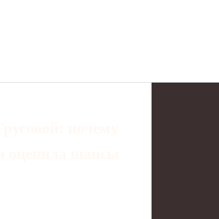
русовой: почему
и оценила шансы