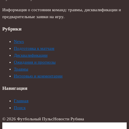
Информация о состоянии команд: травмы, дисквалификации и
предварительные заявки на игру.
Рубрики
News
Подготовка к матчам
Дисквалификации
Ожидания и прогнозы
Травмы
Интервью и комментарии
Навигация
Главная
Поиск
© 2026 Футбольный Пульс
Новости Рубина