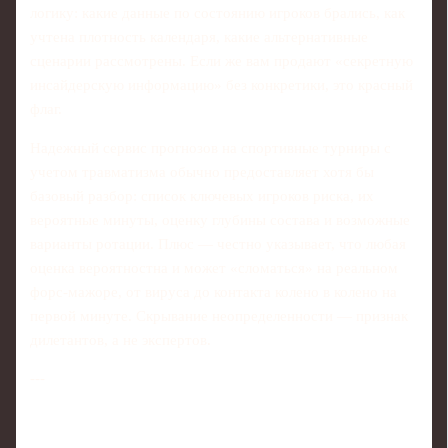
логику: какие данные по состоянию игроков брались, как
учтена плотность календаря, какие альтернативные
сценарии рассмотрены. Если же вам продают «секретную
инсайдерскую информацию» без конкретики, это красный
флаг.
Надежный сервис прогнозов на спортивные турниры с
учетом травматизма обычно предоставляет хотя бы
базовый разбор: список ключевых игроков риска, их
вероятные минуты, оценку глубины состава и возможные
варианты ротации. Плюс — честно указывает, что любая
оценка вероятностна и может «сломаться» на реальном
форс‑мажоре, от вируса до контакта колено в колено на
первой минуте. Скрывание неопределенности — признак
дилетантов, а не экспертов.
---