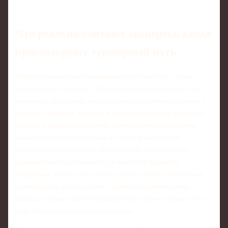
---
Что реально считают эксперты, когда
прогнозируют турнирный путь
Профессионалы не ограничиваются пометкой «игрок
травмирован / здоров». В нормальной модели есть, как
минимум, три блока: медицинское состояние, нагрузка и
контекст турнира. Медики и аналитики клубов собирают
данные о типе повреждения, времени восстановления
тканей, истории рецидивов и ответе конкретного
спортсмена на нагрузку. Параллельно аналитики по
данным мониторят минуту за минутой: спринты,
ускорения, количество резких старт-стопов, контактных
единоборств. На их основе строится вероятностная
оценка, сколько матчей подряд игрок может провести на
пике без критического роста риска.