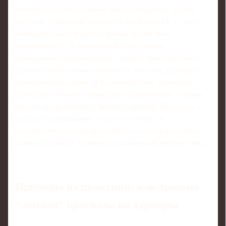
возврата и индивидуальный фактор рецидива. 2) Блок
нагрузки: суммарные минуты за последние 14–21 день,
количество матчей через 2 дня на третий, пики
интенсивности. 3) Тактический блок: степень
незаменимости игрока (usage, процент атак через него,
доля участия в голевых моментах), качество дублеров и
вариативность схемы. 4) Турнирный блок: плотность
календаря, логистика переездов, климатические условия,
формат серии (best-of-3, best-of-5, one‑off). На выходе —
не просто коэффициент «готов / не готов», а
вероятностная оценка: вероятность участия, вероятное
количество минут и влияние на командный рейтинг силы.
---
Примеры из практики: как травмы
“ломали” прогнозы на турниры