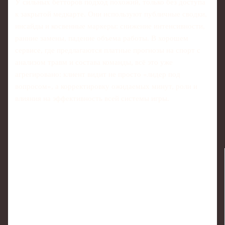
У сильных бетторов подход похожий, только без доступа
к закрытой медкарте. Они используют публичные сводки,
инсайды и косвенные маркеры: снижение интенсивности,
ранние замены, падение объема работы. В хорошем
сервисе, где предлагаются платные прогнозы на спорт с
анализом травм и состава команды, всё это уже
агрегировано: клиент видит не просто «лидер под
вопросом», а корректировку ожидаемых минут, роли и
влияния на эффективность всей системы игры.