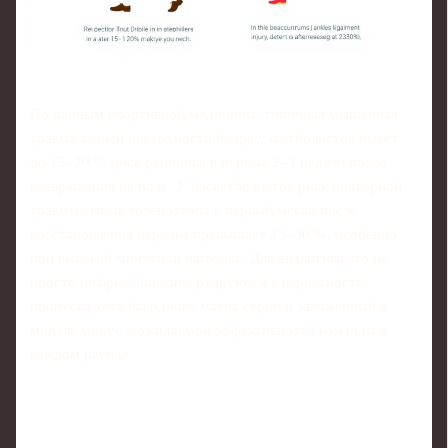
По данным спортивной медицины, типичная мышечная
травма задней поверхности бедра у футболистов имеет
до 15–20 % риск рецидива в первые 2–3 недели после
возвращения на поле. У баскетболистов риск повторной
травмы связок голеностопа в первый месяц после
восстановления нередко превышает 25–30 %, особенно
при высокой минутной нагрузке. Для аналитика это не
просто цифры: они конвертируются в вероятность
пропуска хотя бы одного матча серии и заложенный в
модель минус к ожидаемой эффективности команды в
каждом раунде.