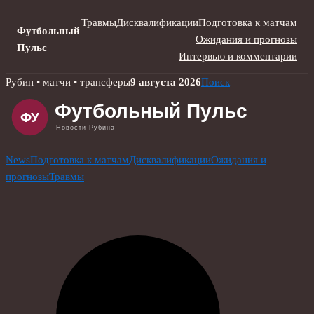
Травмы
Дисквалификации
Подготовка к матчам
Футбольный
Ожидания и прогнозы
Пульс
Интервью и комментарии
Skip
Рубин • матчи • трансферы
9 августа 2026
Поиск
to
content
News
Подготовка к матчам
Дисквалификации
Ожидания и
прогнозы
Травмы