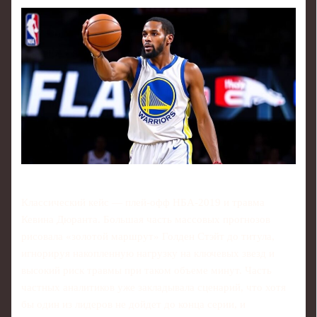
Классический кейс — плей-офф НБА‑2019 и травма
Кевина Дюранта. Большая часть массовых прогнозов
рисовала «золотой маршрут» Голден Стэйт до титула,
игнорируя накопленную нагрузку на ключевых звезд и
высокий риск травмы при таком объеме минут. Часть
частных аналитиков уже закладывала сценарий, что хотя
бы один из лидеров не дойдет до конца серии, и