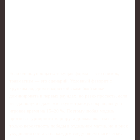
Если очень упрощать: текущая форма — это снимок,
травматизм — это сценарий. Условный фаворит с
хрупким лидером и короткой скамейкой может
доминировать в первых раундах, но резко просесть, если
звезда получит даже «мягкую» травму, сокращающую
игровое время на 15–20 %. Поэтому любая модель
прогноза турнирного маршрута должна включать не
только вероятность победы в отдельном матче, но и риск
ухудшения состава на каждом следующем шаге сетки.