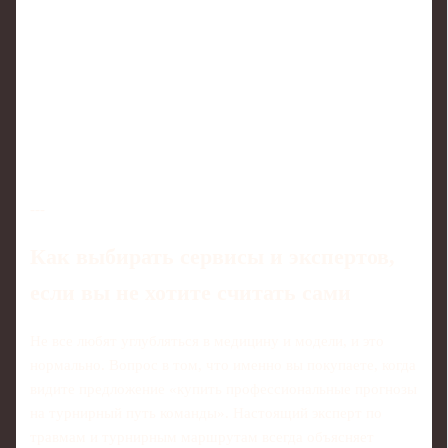
---
Как выбирать сервисы и экспертов,
если вы не хотите считать сами
Не все любят углубляться в медицину и модели, и это
нормально. Вопрос в том, что именно вы покупаете, когда
видите предложение «купить профессиональные прогнозы
на турнирный путь команды». Настоящий эксперт по
травмам и турнирным маршрутам всегда объясняет