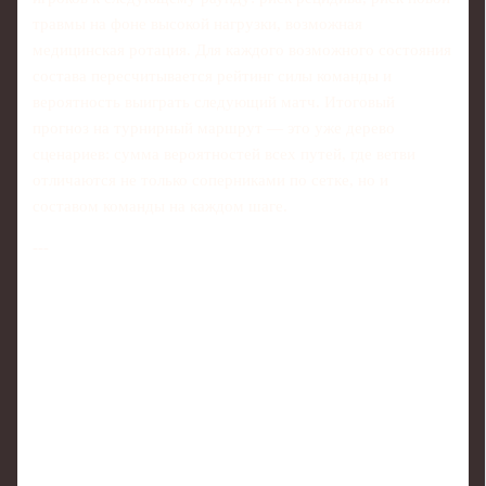
травмы на фоне высокой нагрузки, возможная
медицинская ротация. Для каждого возможного состояния
состава пересчитывается рейтинг силы команды и
вероятность выиграть следующий матч. Итоговый
прогноз на турнирный маршрут — это уже дерево
сценариев: сумма вероятностей всех путей, где ветви
отличаются не только соперниками по сетке, но и
составом команды на каждом шаге.
---