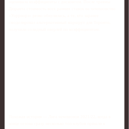
оценивала коэффициенты с дисконтом. После травмы
Дюранта стоимость всех ранних ставок на чемпионство
«Уорриорз» резко обнулилась, а те, кто заранее
смоделировал альтернативный маршрут для Торонто,
получили солидный оверлей по коэффициентам.
Похожая история — Лига чемпионов 2021/22, когда в
конце сезона сразу несколько топ‑клубов пришли к