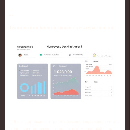
---
Технический блок: базовая структура модели
1) Блок здоровья: тип травмы (мышечная, связки, сустав),
стадия восстановления, стандартный медианный срок