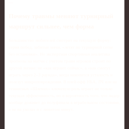
---
Почему травмы меняют турнирный
маршрут сильнее, чем форма
Большинство любителей смотрит на текущую форму:
серия побед, забитые мячи, «летят по турнирной сетке
без остановки». Но экспертная спортивная аналитика
прогнозы на матчи с учетом травм игроков строит по
другой логике: не «как играют сейчас», а «как смогут
играть через 2–3 раунда», когда накопится усталость и
полезут микроповреждения. В плей-офф НБА, ЛЧ или на
теннисных «Шлемах» ключевую роль играет не только
текущая эффективность, но и вероятность того, что лидер
вообще доживет до полуфинала в играбельном состоянии,
а не на уколах и с лимитом минут.