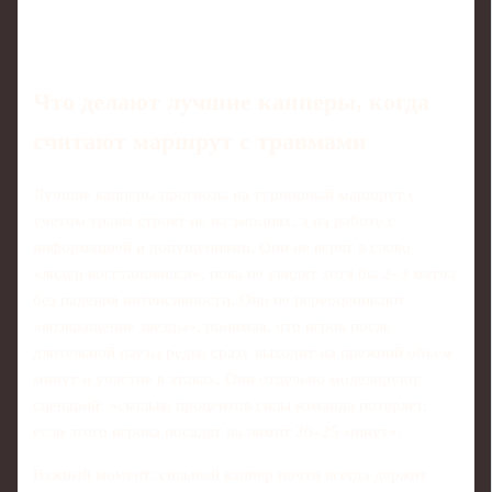
Что делают лучшие капперы, когда
считают маршрут с травмами
Лучшие капперы прогнозы на турнирный маршрут с
учетом травм строят не на эмоциях, а на работе с
информацией и допущениями. Они не верят в слово
«лидер восстановился», пока не увидят хотя бы 2–3 матча
без падения интенсивности. Они не переоценивают
«возвращение звезды», понимая, что игрок после
длительной паузы редко сразу выходит на прежний объем
минут и участие в атаках. Они отдельно моделируют
сценарий: «сколько процентов силы команда потеряет,
если этого игрока посадят на лимит 20–25 минут».
Важный момент: сильный каппер почти всегда держит