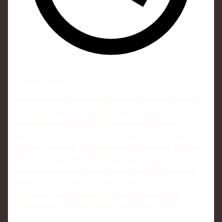
6 минут чтения
Прогнозировать турнирный маршрут команды вслепую —
это как планировать горный поход, игнорируя погоду и
состояние снаряжения. Формально можно, но на
дистанции вылетишь в кювет. В современном спорте
травмы — такой же ключевой параметр, как xG, владение
мячом или usage rate. И пока одни продолжают смотреть
только на статистику голов и очков, сильные бетторы и
аналитики выжимают преимущество именно из
грамотного учета травматизма, глубины состава и
медицинских рисков на протяжении всего турнира.