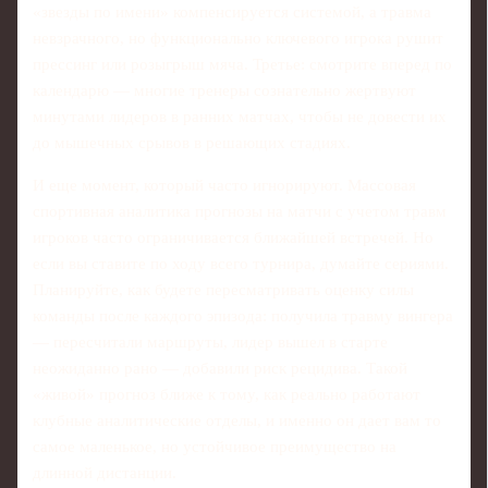
«звезды по имени» компенсируется системой, а травма
невзрачного, но функционально ключевого игрока рушит
прессинг или розыгрыш мяча. Третье: смотрите вперед по
календарю — многие тренеры сознательно жертвуют
минутами лидеров в ранних матчах, чтобы не довести их
до мышечных срывов в решающих стадиях.
И еще момент, который часто игнорируют. Массовая
спортивная аналитика прогнозы на матчи с учетом травм
игроков часто ограничивается ближайшей встречей. Но
если вы ставите по ходу всего турнира, думайте сериями.
Планируйте, как будете пересматривать оценку силы
команды после каждого эпизода: получила травму вингера
— пересчитали маршруты, лидер вышел в старте
неожиданно рано — добавили риск рецидива. Такой
«живой» прогноз ближе к тому, как реально работают
клубные аналитические отделы, и именно он дает вам то
самое маленькое, но устойчивое преимущество на
длинной дистанции.