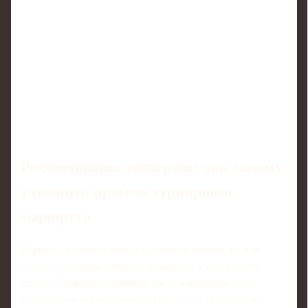
Рекомендации экспертов: как самому
улучшить прогноз турнирного
маршрута
Первое: следите не только за фактом травмы, но и за
типом, сроками и историей рецидивов у конкретного
игрока. Второе: оценивайте, насколько этот человек
незаменим в структуре команды — иногда выпадение