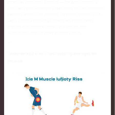
несколько сценариев. Базовый — без форс‑мажора, и
один‑два стресс‑сценария с выбытием или ограничением
главного игрока. При длинной дистанции турнира (ЧМ,
Евро, длинные плей-офф) именно эти стресс‑ветки
нередко оказываются ближе к реальности, чем
«идеальный» путь из пресс‑релизов клубов.
---
Технический блок: числовые ориентиры по
рискам